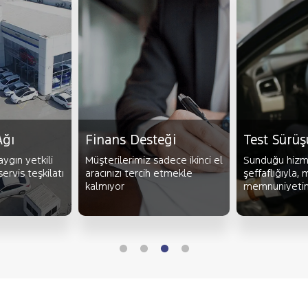
Ağı
Finans Desteği
Test Sürüş
aygın yetkili
Müşterilerimiz sadece ikinci el
Sunduğu hizm
servis teşkilatı
aracınızı tercih etmekle
şeffaflığıyla, 
kalmıyor
memnuniyetini