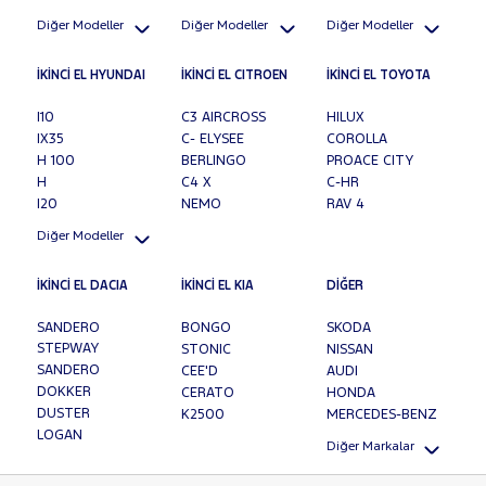
Diğer Modeller
Diğer Modeller
Diğer Modeller
İKİNCİ EL HYUNDAI
İKİNCİ EL CITROEN
İKİNCİ EL TOYOTA
I10
C3 AIRCROSS
HILUX
IX35
C- ELYSEE
COROLLA
H 100
BERLINGO
PROACE CITY
H
C4 X
C-HR
I20
NEMO
RAV 4
Diğer Modeller
İKİNCİ EL DACIA
İKİNCİ EL KIA
DİĞER
SANDERO
BONGO
SKODA
STEPWAY
STONIC
NISSAN
SANDERO
CEE'D
AUDI
DOKKER
CERATO
HONDA
DUSTER
K2500
MERCEDES-BENZ
LOGAN
Diğer Markalar