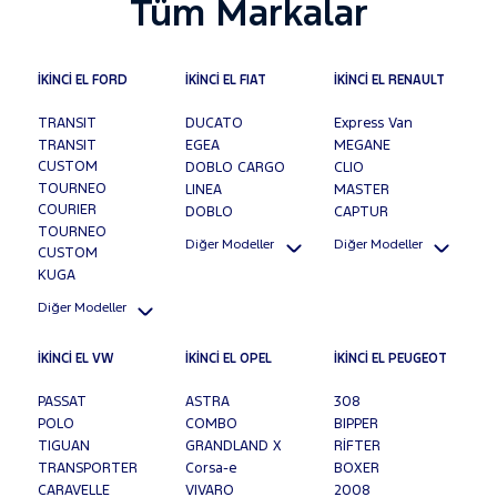
Tüm Markalar
İKİNCİ EL FORD
İKİNCİ EL FIAT
İKİNCİ EL RENAULT
TRANSIT
DUCATO
Express Van
TRANSIT
EGEA
MEGANE
CUSTOM
DOBLO CARGO
CLIO
TOURNEO
LINEA
MASTER
COURIER
DOBLO
CAPTUR
TOURNEO
Diğer Modeller
Diğer Modeller
CUSTOM
KUGA
Diğer Modeller
İKİNCİ EL VW
İKİNCİ EL OPEL
İKİNCİ EL PEUGEOT
PASSAT
ASTRA
308
POLO
COMBO
BIPPER
TIGUAN
GRANDLAND X
RİFTER
TRANSPORTER
Corsa-e
BOXER
CARAVELLE
VIVARO
2008