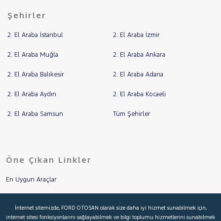
Şehirler
2. El Araba İstanbul
2. El Araba İzmir
2. El Araba Muğla
2. El Araba Ankara
2. El Araba Balıkesir
2. El Araba Adana
2. El Araba Aydın
2. El Araba Kocaeli
2. El Araba Samsun
Tüm Şehirler
Öne Çıkan Linkler
En Uygun Araçlar
Aracımı Değerle
İnternet sitemizde, FORD OTOSAN olarak size daha iyi hizmet sunabilmek için,
internet sitesi fonksiyonlarını sağlayabilmek ve bilgi toplumu hizmetlerini sunabilmek
İkinci El Garanti