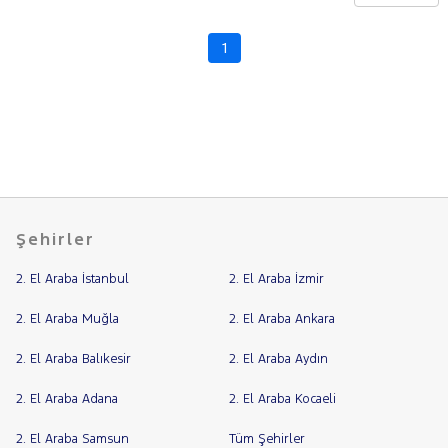
CHERY
CITROEN
1
Fiyat
CUPRA
Model
DACIA
Aralığı
DAIHATSU
Yılı
FIAT
Km
Aralığı
FORD
Aralığı
Foton
Şehirler
Şehir
HONDA
2. El Araba İstanbul
2. El Araba İzmir
HYUNDAI
Bayi
STARIA
Yakıt
2. El Araba Muğla
2. El Araba Ankara
2.2
2. El Araba Balıkesir
2. El Araba Aydın
CRDİ
Türü
Vites
PRİME
ACCENT
2. El Araba Adana
2. El Araba Kocaeli
Tipi
Araç
BLUE
BAYON
2. El Araba Samsun
Tüm Şehirler