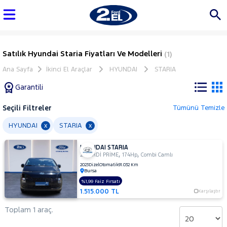
Satılık Hyundai Staria Fiyatları Ve Modelleri
(1)
Ana Sayfa
İkinci El Araçlar
HYUNDAI
STARIA
Garantili
Seçili Filtreler
Tümünü Temizle
Marka
HYUNDAI
STARIA
x
x
HYUNDAI STARIA
Tüm
,
,
2.2 CRDİ PRİME
174Hp
Combi Camlı
Araçlar
2023
Dizel
Otomatik
91.032 Km
Bursa
AUDI
%1,99 Faiz Fırsatı
BMC
1.515.000 TL
Karşılaştır
BMW
Toplam 1 araç.
BYD