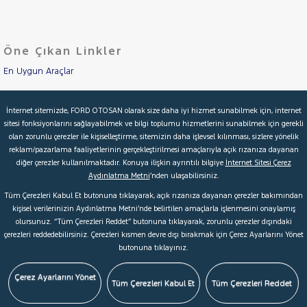
H
Cinsleri
Kasa
H
100
Öne Çıkan Linkler
Tipi
Aktarma
I10
En Uygun Araçlar
I20
Türü
I20
Aracımı Değerle
Garanti
ACTIVE
Kampanya
İnternet sitemizde, FORD OTOSAN olarak size daha iyi hizmet sunabilmek için, internet
IX35
sitesi fonksiyonlarını sağlayabilmek ve bilgi toplumu hizmetlerini sunabilmek için gerekli
İkinci El Garanti
olan zorunlu çerezler ile kişiselleştirme, sitemizin daha işlevsel kılınması, sizlere yönelik
ISUZU
ve
Boya
reklam/pazarlama faaliyetlerinin gerçekleştirilmesi amaçlarıyla açık rızanıza dayanan
Kampanyalar
Iveco
diğer çerezler kullanılmaktadır. Konuya ilişkin ayrıntılı bilgiye
İnternet Sitesi Çerez
Fırsatlar
Aydınlatma Metni
’nden ulaşabilirsiniz.
Değişen
Kredi Hesaplama & Başvuru
Jaecoo
Tüm Çerezleri Kabul Et butonuna tıklayarak, açık rızanıza dayanan çerezler bakımından
İlan
JEEP
Parça
kişisel verilerinizin Aydınlatma Metni’nde belirtilen amaçlarla işlenmesini onaylamış
KIA
olursunuz. “Tüm Çerezleri Reddet” butonuna tıklayarak, zorunlu çerezler dışındaki
No
© 2026 Ford Türkiye
Ford Kurumsal
Hakkımızda
çerezleri reddedebilirsiniz. Çerezleri kısmen devre dışı bırakmak için Çerez Ayarlarını Yönet
LANCIA
butonuna tıklayınız.
Şartlar & Kişisel Verilerin Korunması
S.S.S.
Faydalı Bağlantılar
MAN
MERCEDES-
Çerez Tercihleri
Çerez Ayarlarını Yönet
Tüm Çerezleri Kabul Et
Tüm Çerezleri Reddet
BENZ
MINI