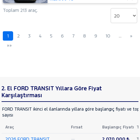
14+1
Minibüs
Toplam 213 araç.
Tek
Arka
Teker
Delux
1
2
3
4
5
6
7
8
9
10
…
»
440 E
»»
16+1
Minibüs
Tek
Arka
Teker
DLux
440 E
2. El FORD TRANSIT Yıllara Göre Fiyat
16+1
Minibüs
Karşılaştırması
Tek
Arka
FORD TRANSIT ikinci el ilanlarında yıllara göre başlangıç fiyatı ve to
Teker
sayısı
Trend
460 ED
Araç
Fırsat
Başlangıç Fiyatı
T
16+1
Minibüs
2026 FORD TRANSIT
—
2.070.000 ₺
3