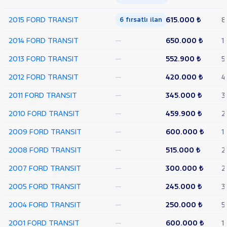
TEKER
2015 FORD TRANSIT
615.000 ₺
8
6 fırsatlı ilan
VAN
350
2014 FORD TRANSIT
—
650.000 ₺
1
L
VAN
2013 FORD TRANSIT
—
552.900 ₺
5
350 L
YÜKSEK
2012 FORD TRANSIT
—
420.000 ₺
4
TAVAN
TRANSIT
2011 FORD TRANSIT
—
345.000 ₺
3
CONNECT
TRANSIT
2010 FORD TRANSIT
—
459.900 ₺
2
COURIER
TRANSIT
2009 FORD TRANSIT
—
600.000 ₺
1
CUSTOM
Foton
2008 FORD TRANSIT
—
515.000 ₺
2
HONDA
2007 FORD TRANSIT
—
300.000 ₺
2
HYUNDAI
2005 FORD TRANSIT
—
245.000 ₺
3
ISUZU
2004 FORD TRANSIT
—
250.000 ₺
5
Iveco
Jaecoo
2001 FORD TRANSIT
—
600.000 ₺
1