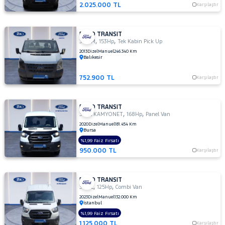
350ED
2.025.000 TL
Karşılaştır
KAMYONET
350L
KAMYONET
FORD TRANSIT
,
,
350 M
153Hp
Tek Kabin Pick Up
410 L
2013
Dizel
Manuel
246.340 Km
MINIBUS
Balıkesir
14+1 135
DELUX
752.900 TL
Karşılaştır
410 L VAN
AMBULANS
FORD TRANSIT
410 L
,
,
350L KAMYONET
168Hp
Panel Van
VAN
2020
Dizel
Manuel
181.454 Km
YÜKSEK
Bursa
TAVAN
%1,99 Faiz Fırsatı
430 ED
950.000 TL
Karşılaştır
EKSTRA
UZUN
ŞASI
FORD TRANSIT
,
,
ÇIFT
350 L
125Hp
Combi Van
ARKA
2023
Dizel
Manuel
132.000 Km
İstanbul
TEKER
%1,99 Faiz Fırsatı
440 E
1.125.000 TL
Karşılaştır