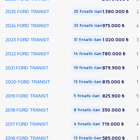
Trend
Çift
2025 FORD TRANSIT
1.380.000 ₺
2
25 fırsatlı ilan
Arka
Teker
2024 FORD TRANSIT
975.000 ₺
4
33 fırsatlı ilan
KAMYONET
350 M
2023 FORD TRANSIT
1.020.000 ₺
3
31 fırsatlı ilan
KASALI
VAN
2022 FORD TRANSIT
780.000 ₺
1
300
14 fırsatlı ilan
SF
FWD
2021 FORD TRANSIT
879.900 ₺
1
19 fırsatlı ilan
VAN
350 E
2020 FORD TRANSIT
815.000 ₺
1
13 fırsatlı ilan
EKSTRA
UZUN
2019 FORD TRANSIT
825.900 ₺
5
5 fırsatlı ilan
ŞASI
VAN
2018 FORD TRANSIT
350.000 ₺
8
350 ED
8 fırsatlı ilan
EKSTRA
UZUN
2017 FORD TRANSIT
719.000 ₺
4
4 fırsatlı ilan
ŞASI
ÇIFT
2016 FORD TRANSIT
585.000 ₺
1
13 fırsatlı ilan
ARKA