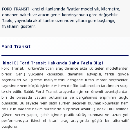
JEEP
FORD TRANSIT ikinci el ilanlarında fiyatlar model yılı, kilometre,
KIA
donanım paketi ve aracın genel kondisyonuna göre değişebilir.
Tablo, yayındaki aktif ilanlar üzerinden yıllara göre başlangıç
LANCIA
fiyatlarını gösterir.
MAN
MERCEDES-
BENZ
Ford Transit
MINI
MITSUBISHI
İkinci El Ford Transit Hakkında Daha Fazla Bilgi
MOTORSIKLET
Ford Transit, Türkiye’de ticari araç denince akla ilk gelen modellerden
biridir. Geniş yükleme kapasitesi, dayanıklı altyapısı, farklı gövde
NISSAN
seçenekleri ve işletme maliyetlerini dengede tutan motor seçenekleri
OPEL
sayesinde hem küçük işletmeler hem de filo kullanıcıları tarafından sıkça
tercih edilir. Satılık Ford Transit arayanlar için en önemli avantajlardan
PEUGEOT
biri de piyasada yaygın bulunması ve parça/servis erişiminin güçlü
RENAULT
olmasıdır. Bu sayede hem satın alırken seçenek bulmak kolaylaşır hem
de uzun vadede bakım sürecinde sürprizler azalır. İş odaklı kullanımda
SEAT
güven veren yapısı, şehir içinde pratik sürüş sunması ve uzun yol
SKODA
performansıyla ikinci el ticari araç arayışında güçlü bir alternatif
oluşturur.
SSANGYONG