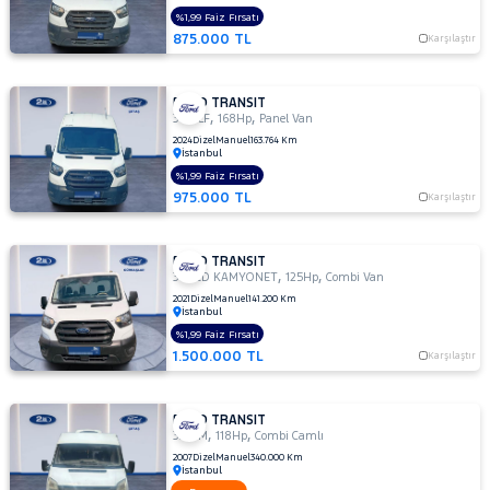
300
%1,99 Faiz Fırsatı
875.000 TL
S
Karşılaştır
TD
330
FORD TRANSIT
M
,
,
350 LF
168Hp
Panel Van
330
2024
Dizel
Manuel
163.764 Km
İstanbul
S
%1,99 Faiz Fırsatı
330 S
975.000 TL
Karşılaştır
KAMYONET
330S
KAMYONET
FORD TRANSIT
,
,
350
350ED KAMYONET
125Hp
Combi Van
E
2021
Dizel
Manuel
141.200 Km
İstanbul
350
%1,99 Faiz Fırsatı
ED
1.500.000 TL
Karşılaştır
350
ED
VAN
FORD TRANSIT
,
,
350
330 M
118Hp
Combi Camlı
L
2007
Dizel
Manuel
340.000 Km
İstanbul
350 L