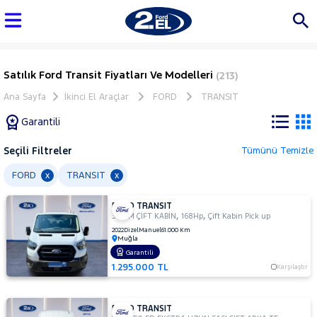
Satılık Ford Transit Fiyatları Ve Modelleri
(213)
Ana Sayfa
İkinci El Araçlar
FORD
TRANSIT
Garantili
Seçili Filtreler
Tümünü Temizle
Marka
FORD
TRANSIT
x
x
FORD TRANSIT
Tüm
,
,
350 M ÇİFT KABİN
168Hp
Çift Kabin Pick up
Araçlar
2022
Dizel
Manuel
61.000 Km
Muğla
AUDI
Garantili
BMC
1.295.000 TL
Karşılaştır
BMW
BYD
FORD TRANSIT