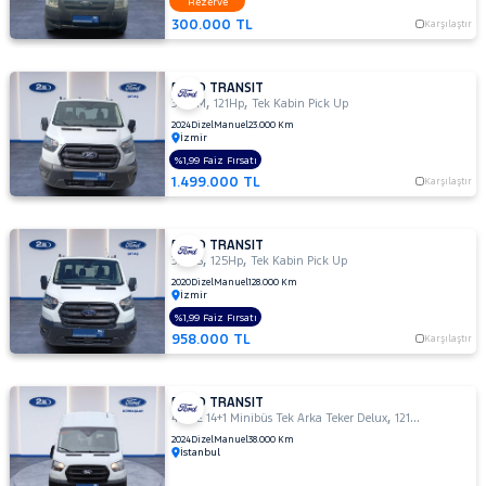
Rezerve
DURATORQ
300.000 TL
Karşılaştır
ÇİFT KABİN
350
LF
FORD TRANSIT
,
,
350 M
121Hp
Tek Kabin Pick Up
350
2024
Dizel
Manuel
23.000 Km
M
İzmir
350
%1,99 Faiz Fırsatı
M
1.499.000 TL
Karşılaştır
ÇİFT
KABİN
350 M
FORD TRANSIT
,
,
330 S
125Hp
Tek Kabin Pick Up
KAMYONET
2020
Dizel
Manuel
128.000 Km
350
İzmir
M
%1,99 Faiz Fırsatı
VAN
958.000 TL
Karşılaştır
2.2
350
MF
FORD TRANSIT
,
,
440 E 14+1 Minibüs Tek Arka Teker Delux
121Hp
Combi Va
350
2024
Dizel
Manuel
38.000 Km
MF
İstanbul
VAN