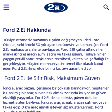
Ford 2.El Hakkında
Türkiye otomotiv pazarının 11 yıldır değişmeyen lideri Ford
Otosan, sektördeki 50 yılı aşkın tecrübesini ve uzmanlığını Ford
2.El markasıyla sizlerle paylaşıyor. Ford 2.El çatısı altında her
marka ikinci el aracın alım, satım ve takas işlemi, Türkiye nin en
yaygın yetkili satıcı teşkilatının tecrübesi, kalitesi ve şeffaflığı ile
gerçekleşiyor. Müşteri memnuniyetini temel ilke olarak kabul
eden Ford 2.El, ikinci elde birinci kaliteyi garanti ediyor.
Ford 2.El ile Sıfır Risk, Maksimum Güven
İkinci el araç pazarı, içerisinde bir çok risk barındırıyor; müşteriler
kullanılmış bir araç alırken risk almak zorunda kalıyor ve güven
eksikliği yaşıyorlar. Ford 2.El de ise risksiz, güven dolu bir
hizmet sizleri bekliyor. İkinci el araç almak, aracını satmak veya
takas edip 0 km araç almak isteyen siz müşterilerimizi, Ford
2.El' de şunlar bekliyor: