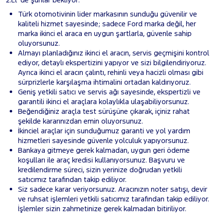
Türk otomotivinin lider markasının sunduğu güvenilir ve
kaliteli hizmet sayesinde; sadece Ford marka değil, her
marka ikinci el araca en uygun şartlarla, güvenle sahip
oluyorsunuz.
Almayı planladığınız ikinci el aracın, servis geçmişini kontrol
ediyor, detaylı ekspertizini yapıyor ve sizi bilgilendiriyoruz.
Ayrıca ikinci el aracın çalıntı, rehinli veya hacizli olması gibi
sürprizlerle karşılaşma ihtimalini ortadan kaldırıyoruz.
Geniş yetkili satıcı ve servis ağı sayesinde, ekspertizli ve
garantili ikinci el araçlara kolaylıkla ulaşabiliyorsunuz.
Beğendiğiniz araçla test sürüşüne çıkarak, içiniz rahat
şekilde kararınızdan emin oluyorsunuz.
İkinciel araçlar için sunduğumuz garanti ve yol yardım
hizmetleri sayesinde güvenle yolculuk yapıyorsunuz.
Bankaya gitmeye gerek kalmadan, uygun geri ödeme
koşulları ile araç kredisi kullanıyorsunuz. Başvuru ve
kredilendirme süreci, sizin yerinize doğrudan yetkili
satıcımız tarafından takip ediliyor.
Siz sadece karar veriyorsunuz. Aracınızın noter satışı, devir
ve ruhsat işlemleri yetkili satıcımız tarafından takip ediliyor.
İşlemler sizin zahmetinize gerek kalmadan bitiriliyor.