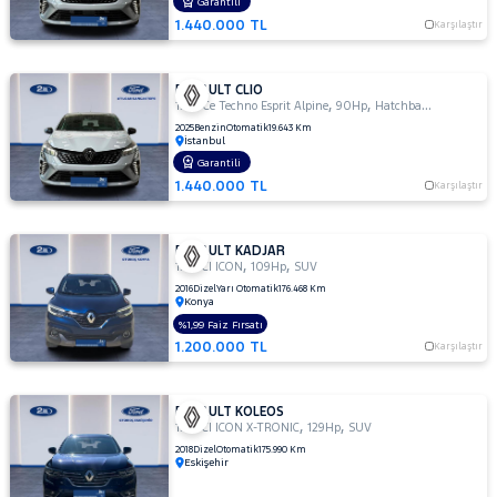
Garantili
1.440.000 TL
Karşılaştır
RENAULT CLIO
,
,
1.0 TCe Techno Esprit Alpine
90Hp
Hatchback 5 Kapı
2025
Benzin
Otomatik
19.643 Km
İstanbul
Garantili
1.440.000 TL
Karşılaştır
RENAULT KADJAR
,
,
1.5 DCI ICON
109Hp
SUV
2016
Dizel
Yarı Otomatik
176.468 Km
Konya
%1,99 Faiz Fırsatı
1.200.000 TL
Karşılaştır
RENAULT KOLEOS
,
,
1.6 DCI ICON X-TRONIC
129Hp
SUV
2018
Dizel
Otomatik
175.990 Km
Eskişehir