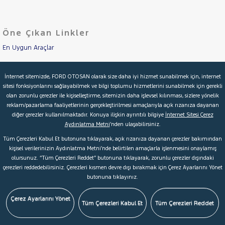
Öne Çıkan Linkler
En Uygun Araçlar
Aracımı Değerle
İnternet sitemizde, FORD OTOSAN olarak size daha iyi hizmet sunabilmek için, internet
sitesi fonksiyonlarını sağlayabilmek ve bilgi toplumu hizmetlerini sunabilmek için gerekli
İkinci El Garanti
olan zorunlu çerezler ile kişiselleştirme, sitemizin daha işlevsel kılınması, sizlere yönelik
reklam/pazarlama faaliyetlerinin gerçekleştirilmesi amaçlarıyla açık rızanıza dayanan
Kampanyalar
diğer çerezler kullanılmaktadır. Konuya ilişkin ayrıntılı bilgiye
İnternet Sitesi Çerez
Aydınlatma Metni
’nden ulaşabilirsiniz.
Kredi Hesaplama & Başvuru
Tüm Çerezleri Kabul Et butonuna tıklayarak, açık rızanıza dayanan çerezler bakımından
kişisel verilerinizin Aydınlatma Metni’nde belirtilen amaçlarla işlenmesini onaylamış
olursunuz. “Tüm Çerezleri Reddet” butonuna tıklayarak, zorunlu çerezler dışındaki
© 2026 Ford Türkiye
Ford Kurumsal
Hakkımızda
çerezleri reddedebilirsiniz. Çerezleri kısmen devre dışı bırakmak için Çerez Ayarlarını Yönet
butonuna tıklayınız.
Şartlar & Kişisel Verilerin Korunması
S.S.S.
Faydalı Bağlantılar
Çerez Tercihleri
Çerez Ayarlarını Yönet
Tüm Çerezleri Kabul Et
Tüm Çerezleri Reddet