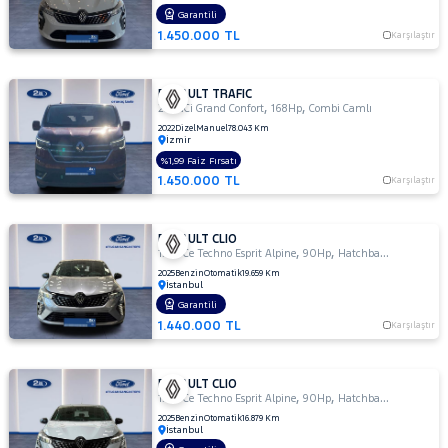
Garantili
TESLA
1.450.000 TL
Karşılaştır
TOYOTA
TRAKTÖR
RENAULT TRAFIC
,
,
2.0 dCi Grand Confort
168Hp
Combi Camlı
VOLKSWAGEN
2022
Dizel
Manuel
78.043 Km
VOLVO
İzmir
%1,99 Faiz Fırsatı
1.450.000 TL
Karşılaştır
RENAULT CLIO
,
,
1.0 TCe Techno Esprit Alpine
90Hp
Hatchback 5 Kapı
2025
Benzin
Otomatik
19.659 Km
İstanbul
Garantili
1.440.000 TL
Karşılaştır
RENAULT CLIO
,
,
1.0 TCe Techno Esprit Alpine
90Hp
Hatchback 5 Kapı
2025
Benzin
Otomatik
16.879 Km
İstanbul