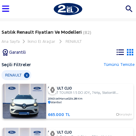
Satılık Renault Fiyatları Ve Modelleri
(82)
Ana Sayfa
İkinci El Araçlar
RENAULT
Garantili
Seçili Filtreler
Tümünü Temizle
Marka
RENAULT
x
RENAULT CLIO
Tüm
,
,
SPORT TOURER 1.5 DCI JOY
74Hp
StationWagon
Araçlar
2016
Dizel
Manuel
204.289 Km
İstanbul
AUDI
BMC
665.000 TL
Karşılaştır
BMW
BYD
RENAULT CLIO