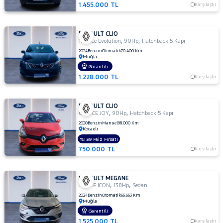
1.455.000 TL
Karşılaştır
RENAULT CLIO
,
,
1.0 TCe Evolution
90Hp
Hatchback 5 Kapı
2024
Benzin
Otomatik
70.400 Km
Muğla
Garantili
1.228.000 TL
Karşılaştır
RENAULT CLIO
,
,
0.9 TCE JOY
90Hp
Hatchback 5 Kapı
2020
Benzin
Manuel
98.000 Km
Kocaeli
%1,99 Faiz Fırsatı
750.000 TL
Karşılaştır
RENAULT MEGANE
,
,
1.3 TCE ICON
138Hp
Sedan
2024
Benzin
Otomatik
66.663 Km
Muğla
Garantili
1.525.000 TL
Karşılaştır