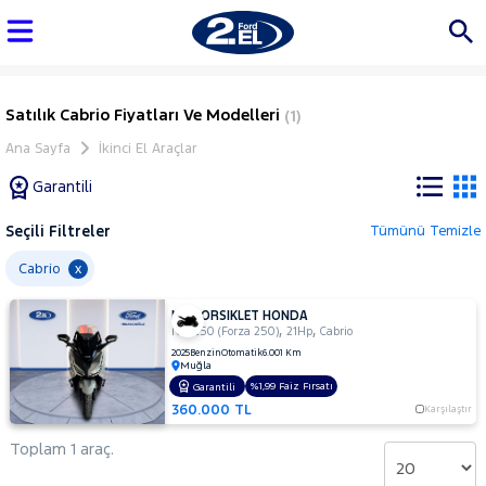
Satılık Cabrio Fiyatları Ve Modelleri
(1)
Ana Sayfa
İkinci El Araçlar
Garantili
Seçili Filtreler
Tümünü Temizle
Marka
Cabrio
x
MOTORSIKLET HONDA
Tüm
,
,
NSS250 (Forza 250)
21Hp
Cabrio
Araçlar
2025
Benzin
Otomatik
6.001 Km
Muğla
AUDI
%1,99 Faiz Fırsatı
Garantili
BMC
360.000 TL
Karşılaştır
BMW
Toplam 1 araç.
BYD