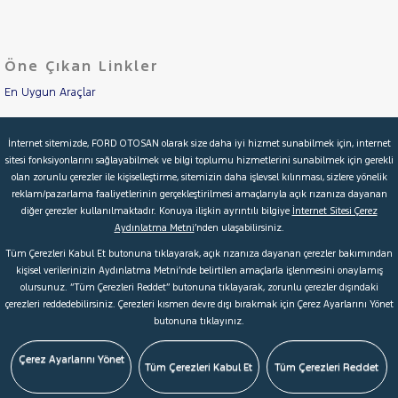
LANCIA
Cinsleri
Kasa
MAN
MERCEDES-
Öne Çıkan Linkler
Tipi
Aktarma
BENZ
MINI
En Uygun Araçlar
Türü
MITSUBISHI
Aracımı Değerle
Garanti
Kampanya
İnternet sitemizde, FORD OTOSAN olarak size daha iyi hizmet sunabilmek için, internet
MOTORSIKLET
sitesi fonksiyonlarını sağlayabilmek ve bilgi toplumu hizmetlerini sunabilmek için gerekli
İkinci El Garanti
NISSAN
olan zorunlu çerezler ile kişiselleştirme, sitemizin daha işlevsel kılınması, sizlere yönelik
ve
Boya
reklam/pazarlama faaliyetlerinin gerçekleştirilmesi amaçlarıyla açık rızanıza dayanan
OPEL
Kampanyalar
diğer çerezler kullanılmaktadır. Konuya ilişkin ayrıntılı bilgiye
İnternet Sitesi Çerez
Fırsatlar
PEUGEOT
Aydınlatma Metni
’nden ulaşabilirsiniz.
Değişen
Kredi Hesaplama & Başvuru
RENAULT
Tüm Çerezleri Kabul Et butonuna tıklayarak, açık rızanıza dayanan çerezler bakımından
İlan
Parça
kişisel verilerinizin Aydınlatma Metni’nde belirtilen amaçlarla işlenmesini onaylamış
SEAT
olursunuz. “Tüm Çerezleri Reddet” butonuna tıklayarak, zorunlu çerezler dışındaki
No
© 2026 Ford Türkiye
Ford Kurumsal
Hakkımızda
SKODA
çerezleri reddedebilirsiniz. Çerezleri kısmen devre dışı bırakmak için Çerez Ayarlarını Yönet
butonuna tıklayınız.
Şartlar & Kişisel Verilerin Korunması
S.S.S.
Faydalı Bağlantılar
SSANGYONG
Çerez Tercihleri
SUBARU
Çerez Ayarlarını Yönet
Tüm Çerezleri Kabul Et
Tüm Çerezleri Reddet
TESLA