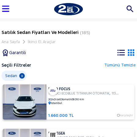
Satılık Sedan Fiyatları Ve Modelleri
(185)
Ana Sayfa
İkinci El Araçlar
Garantili
Seçili Filtreler
Tümünü Temizle
Marka
Sedan
x
FORD FOCUS
Tüm
,
,
1.5 TDCI ECOBLUE TITANIUM OTOMATIK
113Hp
Sedan
Araçlar
2024
Dizel
Otomatik
38.010 Km
İstanbul
AUDI
BMC
1.660.000 TL
Karşılaştır
BMW
BYD
FIAT EGEA