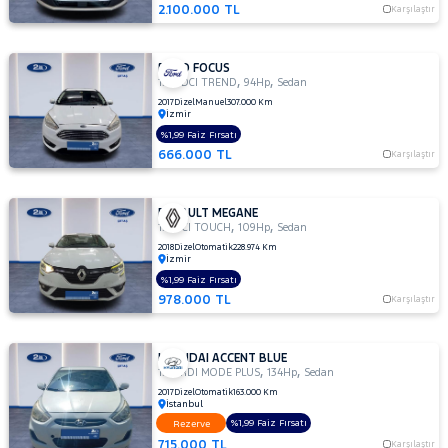
2.100.000 TL
Karşılaştır
FORD FOCUS
,
,
1.6 TDCI TREND
94Hp
Sedan
2017
Dizel
Manuel
307.000 Km
İzmir
%1,99 Faiz Fırsatı
666.000 TL
Karşılaştır
RENAULT MEGANE
,
,
1.5 DCI TOUCH
109Hp
Sedan
2018
Dizel
Otomatik
228.974 Km
İzmir
%1,99 Faiz Fırsatı
978.000 TL
Karşılaştır
HYUNDAI ACCENT BLUE
,
,
1.6 CRDI MODE PLUS
134Hp
Sedan
2017
Dizel
Otomatik
163.000 Km
İstanbul
%1,99 Faiz Fırsatı
Rezerve
715.000 TL
Karşılaştır