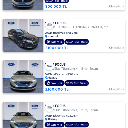
%1,99 Faiz Fırsatı
800.000 TL
Karşılaştır
FORD FOCUS
,
,
1.5 TDCI ECOBLUE TITANIUM OTOMATIK
113Hp
Sedan
2025
Dizel
Otomatik
17.854 Km
İstanbul
%1,99 Faiz Fırsatı
Garantili
2.100.000 TL
Karşılaştır
FORD FOCUS
,
,
1.5 EcoBlue Titanium X
113Hp
Sedan
2025
Dizel
Otomatik
12.594 Km
Aksaray
%1,99 Faiz Fırsatı
Garantili
2.100.000 TL
Karşılaştır
FORD FOCUS
,
,
1.5 EcoBlue Titanium X
113Hp
Sedan
2025
Dizel
Otomatik
10.602 Km
Aksaray
%1,99 Faiz Fırsatı
Garantili