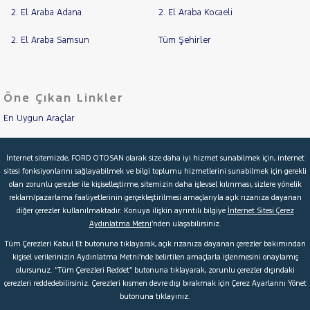
2. El Araba Adana
2. El Araba Kocaeli
2. El Araba Samsun
Tüm Şehirler
Öne Çıkan Linkler
En Uygun Araçlar
Aracımı Değerle
İnternet sitemizde, FORD OTOSAN olarak size daha iyi hizmet sunabilmek için, internet
sitesi fonksiyonlarını sağlayabilmek ve bilgi toplumu hizmetlerini sunabilmek için gerekli
İkinci El Garanti
olan zorunlu çerezler ile kişiselleştirme, sitemizin daha işlevsel kılınması, sizlere yönelik
reklam/pazarlama faaliyetlerinin gerçekleştirilmesi amaçlarıyla açık rızanıza dayanan
Kampanyalar
diğer çerezler kullanılmaktadır. Konuya ilişkin ayrıntılı bilgiye
İnternet Sitesi Çerez
Aydınlatma Metni
’nden ulaşabilirsiniz.
Kredi Hesaplama & Başvuru
Tüm Çerezleri Kabul Et butonuna tıklayarak, açık rızanıza dayanan çerezler bakımından
kişisel verilerinizin Aydınlatma Metni’nde belirtilen amaçlarla işlenmesini onaylamış
olursunuz. “Tüm Çerezleri Reddet” butonuna tıklayarak, zorunlu çerezler dışındaki
© 2026 Ford Türkiye
Ford Kurumsal
Hakkımızda
çerezleri reddedebilirsiniz. Çerezleri kısmen devre dışı bırakmak için Çerez Ayarlarını Yönet
butonuna tıklayınız.
Şartlar & Kişisel Verilerin Korunması
S.S.S.
Faydalı Bağlantılar