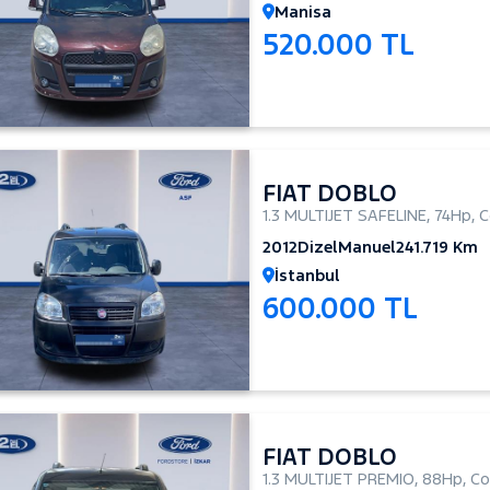
Manisa
520.000 TL
FIAT DOBLO
1.3 MULTIJET SAFELINE
,
74Hp
,
C
2012
Dizel
Manuel
241.719 Km
İstanbul
600.000 TL
FIAT DOBLO
1.3 MULTIJET PREMIO
,
88Hp
,
Co