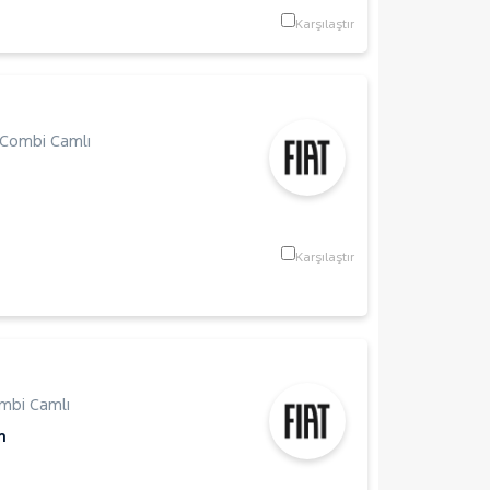
Karşılaştır
Combi Camlı
Karşılaştır
mbi Camlı
m