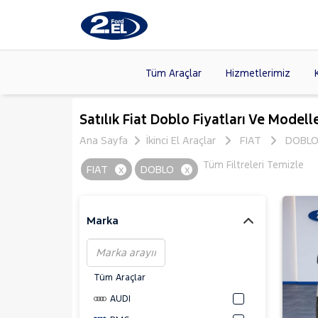
Tüm Araçlar
Hizmetlerimiz
Markalar
>
FORD
(89
Satılık Fiat Doblo Fiyatları Ve Modelle
VOLKSW
Ana Sayfa
İkinci El Araçlar
FIAT
DOBL
Modeller
>
CITROE
Tüm Filtreleri Temizle
FIAT
x
DOBLO
x
Kasalar
>
TOYOTA
SKODA
(
Marka
Tüm Araçlar
AUDI