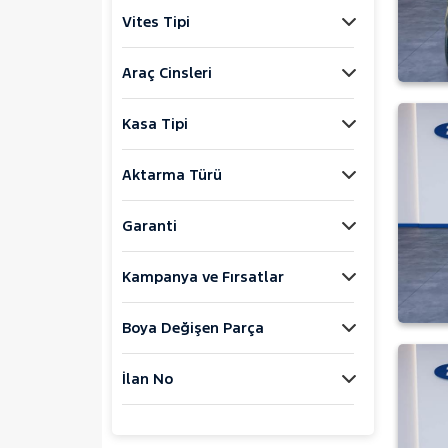
1.3 MULTIJET PREMIO
Vites Tipi
1.3 MULTIJET SAFELINE
1.6 MULTIJET
Araç Cinsleri
1.6 MULTIJET EASY
1.6 MULTIJET MAXI PREMIO
Kasa Tipi
PLUS GRI/BLACK
1.6 MULTIJET MAXI SAFELINE
Aktarma Türü
1.6 MULTIJET PREMIO
1.6 MULTIJET PREMIO PLUS
Garanti
1.6 MULTIJET SAFELINE
1.6 MULTIJET TREKKING
Kampanya ve Fırsatlar
CARGO 1.2
CARGO 1.3 M.JET
CARGO MAXI 1.3 MULTIJET
Boya Değişen Parça
COMBI 1.5 BLUEHDI EASY
COMBI 1.5 BLUEHDI PREMIO
İlan No
PLUS
COMBI 1.5 BLUEHDI URBAN
Combi 1.2 Puretech Easy