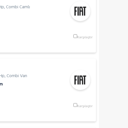
Hp
,
Combi Camlı
Karşılaştır
Hp
,
Combi Van
Km
Karşılaştır