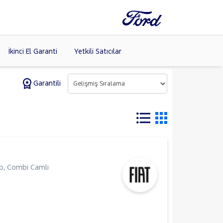
İkinci El Garanti
Yetkili Satıcılar
Garantili
Tüm Markaları
Listele >
(8)
p
,
Combi Camlı