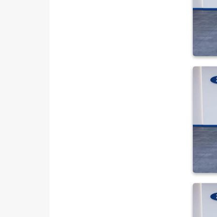
DOBLO CARGO
DUCATO
EGEA
EGEA CROSS
FIORINO
Fiorino Cargo
Fiorino Combi
FULLBACK
LINEA
SCUDO
Topolino
FORD
Foton
HONDA
HYUNDAI