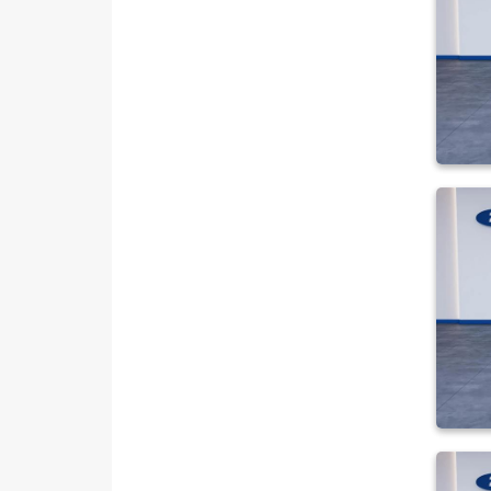
ISUZU
Iveco
Jaecoo
JEEP
KIA
LANCIA
MAN
MERCEDES-BENZ
MINI
MITSUBISHI
MOTORSIKLET
NISSAN
OPEL
PEUGEOT
RENAULT