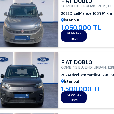
FIAT DOBLO
1.6 MULTIJET PREMIO PLUS
,
88
2022
Dizel
Manuel
105.791 Km
İstanbul
1.050.000 TL
%1,99 Faiz
Fırsatı
FIAT DOBLO
COMBI 1.5 BLUEHDI URBAN
,
129
2024
Dizel
Otomatik
30.200 
İstanbul
1.500.000 TL
%1,99 Faiz
Fırsatı