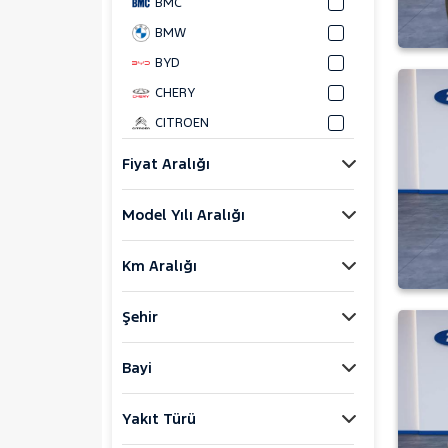
BMC
BMW
BYD
CHERY
CITROEN
CUPRA
Fiyat Aralığı
DACIA
Model Yılı Aralığı
DAIHATSU
FIAT
Km Aralığı
DOBLO
1.2 ACTIVE
Şehir
1.3 ECOJET PREMIO PLUS
1.3 MULTIJET 20. YIL ÖZEL
Bayi
SERİ
1.3 MULTIJET ACTIVE
Yakıt Türü
1.3 MULTIJET ACTUAL
1.3 MULTIJET MAXI SAFELINE