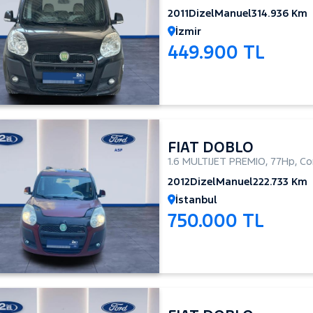
2011
Dizel
Manuel
314.936 Km
İzmir
449.900 TL
FIAT DOBLO
1.6 MULTIJET PREMIO
,
77Hp
,
Co
2012
Dizel
Manuel
222.733 Km
İstanbul
750.000 TL