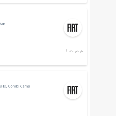
Van
Karşılaştır
8Hp
,
Combi Camlı