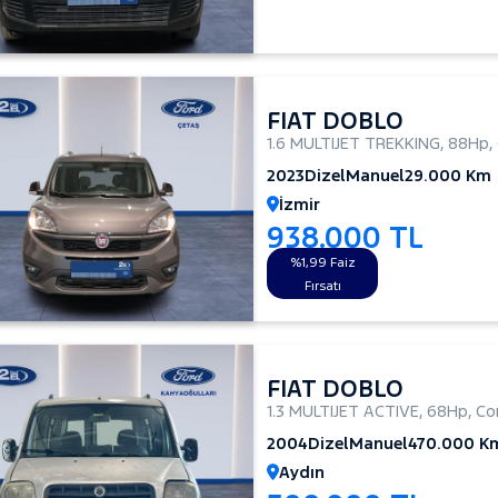
FIAT DOBLO
1.6 MULTIJET TREKKING
,
88Hp
,
2023
Dizel
Manuel
29.000 Km
İzmir
938.000 TL
%1,99 Faiz
Fırsatı
FIAT DOBLO
1.3 MULTIJET ACTIVE
,
68Hp
,
Co
2004
Dizel
Manuel
470.000 K
Aydın