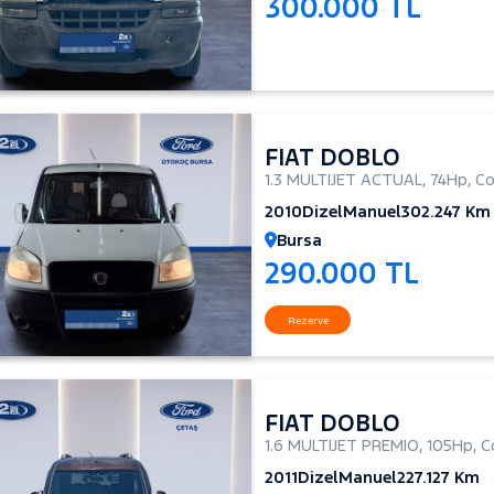
300.000 TL
FIAT DOBLO
1.3 MULTIJET ACTUAL
,
74Hp
,
Co
2010
Dizel
Manuel
302.247 Km
Bursa
290.000 TL
Rezerve
FIAT DOBLO
1.6 MULTIJET PREMIO
,
105Hp
,
C
2011
Dizel
Manuel
227.127 Km