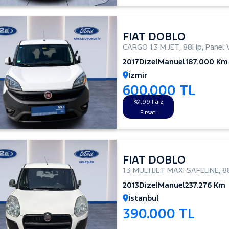
FIAT DOBLO
CARGO 1.3 M.JET
,
88Hp
,
Panel 
2017
Dizel
Manuel
187.000 Km
İzmir
600.000 TL
%1,99 Faiz
Fırsatı
FIAT DOBLO
1.3 MULTIJET MAXI SAFELINE
,
8
2013
Dizel
Manuel
237.276 Km
İstanbul
390.000 TL