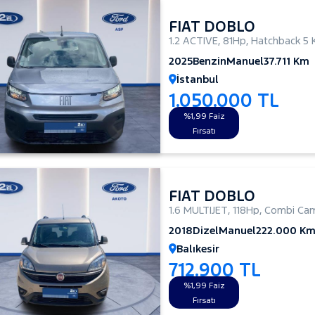
FIAT DOBLO
1.2 ACTIVE
,
81Hp
,
Hatchback 5 
2025
Benzin
Manuel
37.711 Km
İstanbul
1.050.000 TL
%1,99 Faiz
Fırsatı
FIAT DOBLO
1.6 MULTIJET
,
118Hp
,
Combi Cam
2018
Dizel
Manuel
222.000 K
Balıkesir
712.900 TL
%1,99 Faiz
Fırsatı