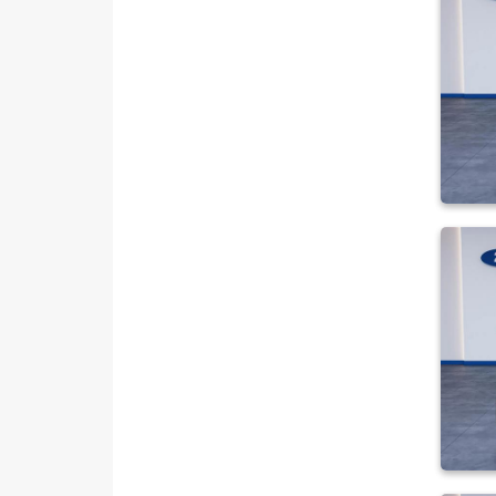
SEAT
SKODA
SSANGYONG
SUBARU
TESLA
TOYOTA
TRAKTÖR
VOLKSWAGEN
VOLVO