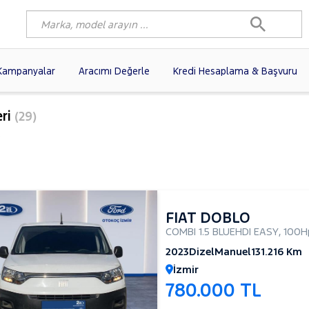
Kampanyalar
Aracımı Değerle
Kredi Hesaplama & Başvuru
3)
FIAT
(102)
RENAULT
(80)
ri
(29)
AGEN
(61)
OPEL
(56)
PEUGEOT
(38)
O
N
(19)
DACIA
(16)
HYUNDAI
(15)
(14)
VOLVO
(12)
KIA
(11)
10)
AUDI
(10)
MERCEDES-BENZ
FIAT DOBLO
COMBI 1.5 BLUEHDI EASY
,
100H
2023
Dizel
Manuel
131.216 Km
İzmir
780.000 TL