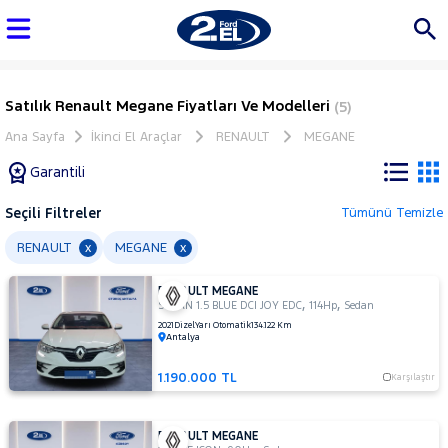
Satılık Renault Megane Fiyatları Ve Modelleri
(5)
Ana Sayfa
İkinci El Araçlar
RENAULT
MEGANE
Garantili
Seçili Filtreler
Tümünü Temizle
Marka
RENAULT
MEGANE
x
x
RENAULT MEGANE
Tüm
,
,
SEDAN 1.5 BLUE DCI JOY EDC
114Hp
Sedan
Araçlar
2021
Dizel
Yarı Otomatik
134.122 Km
Antalya
AUDI
BMC
1.190.000 TL
Karşılaştır
BMW
BYD
RENAULT MEGANE