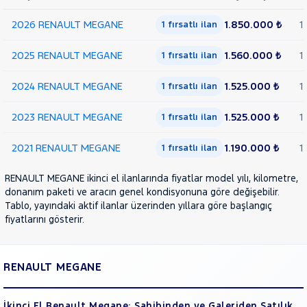
Van
FLUENCE
2026 RENAULT MEGANE
1.850.000 ₺
1
1 fırsatlı ilan
RAMA
KADJAR
YAP
KANGOO
2025 RENAULT MEGANE
1.560.000 ₺
1
1 fırsatlı ilan
KANGOO
EXPRESS
KANGOO
2024 RENAULT MEGANE
1.525.000 ₺
1
1 fırsatlı ilan
MULTIX
KOLEOS
2023 RENAULT MEGANE
1.525.000 ₺
1
1 fırsatlı ilan
MASTER
2021 RENAULT MEGANE
1.190.000 ₺
1
1 fırsatlı ilan
MEGANE
1.3
RENAULT MEGANE ikinci el ilanlarında fiyatlar model yılı, kilometre,
TCE
donanım paketi ve aracın genel kondisyonuna göre değişebilir.
ICON
Tablo, yayındaki aktif ilanlar üzerinden yıllara göre başlangıç
1.3 TCE
fiyatlarını gösterir.
TOUCH
SEDAN
1.5
RENAULT MEGANE
BLUE
DCI
JOY
İkinci El Renault Megane: Sahibinden ve Galeriden Satılık