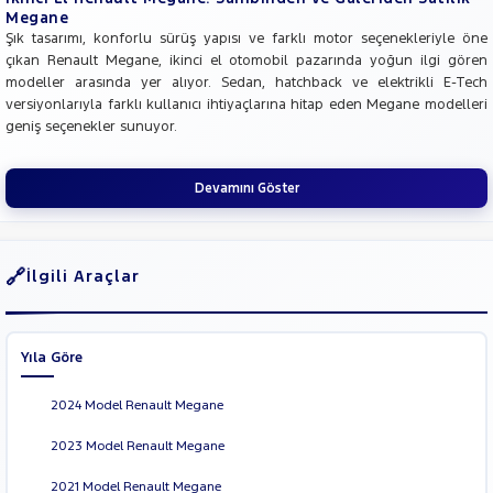
EDC
Megane
Megane
Şık tasarımı, konforlu sürüş yapısı ve farklı motor seçenekleriyle öne
E-Tech
çıkan Renault Megane, ikinci el otomobil pazarında yoğun ilgi gören
SYMBOL
modeller arasında yer alıyor. Sedan, hatchback ve elektrikli E-Tech
versiyonlarıyla farklı kullanıcı ihtiyaçlarına hitap eden Megane modelleri
TRAFIC
geniş seçenekler sunuyor.
SEAT
SKODA
Devamını Göster
SSANGYONG
SUBARU
İlgili Araçlar
TESLA
TOGG
TOYOTA
Yıla Göre
TRAKTÖR
2024 Model Renault Megane
VOLKSWAGEN
VOLVO
2023 Model Renault Megane
2021 Model Renault Megane