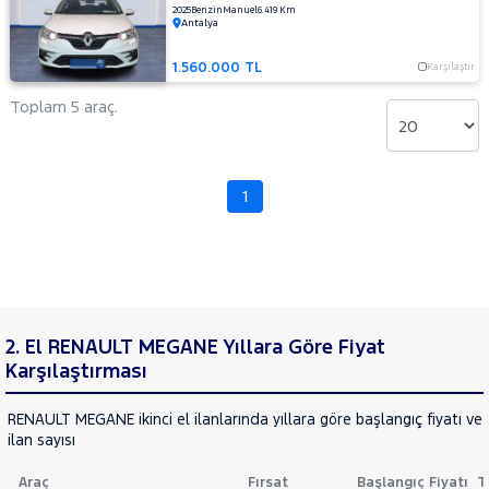
2025
Benzin
Manuel
6.419 Km
LANCIA
Cinsleri
Antalya
Kasa
MAN
MERCEDES-
1.560.000 TL
Karşılaştır
Tipi
Aktarma
BENZ
Toplam 5 araç.
MINI
Türü
MITSUBISHI
Garanti
Kampanya
MOTORSIKLET
1
NISSAN
ve
Boya
OPEL
Fırsatlar
PEUGEOT
Değişen
RENAULT
İlan
Parça
AUSTRAL
2. El RENAULT MEGANE Yıllara Göre Fiyat
No
Karşılaştırması
CAPTUR
CLIO
RENAULT MEGANE ikinci el ilanlarında yıllara göre başlangıç fiyatı v
EXPRESS
ilan sayısı
COMBI
Express
Araç
Fırsat
Başlangıç Fiyatı
T