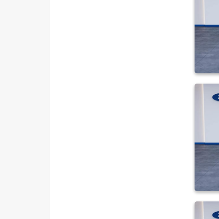
Iveco
Jaecoo
JEEP
KIA
LANCIA
MAN
MERCEDES-BENZ
MINI
MITSUBISHI
MOTORSIKLET
NISSAN
OPEL
PEUGEOT
RENAULT
SEAT