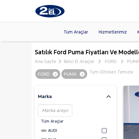
Tüm Araçlar
Hizmetlerimiz
Markalar
>
FORD
(87
Satılık Ford Puma Fiyatları Ve Modell
VOLKSW
Ana Sayfa
İkinci El Araçlar
FORD
PUM
Modeller
>
CITROE
Tüm Filtreleri Temizle
FORD
x
PUMA
x
Kasalar
>
TOYOTA
SKODA
(
Marka
Tüm Araçlar
AUDI