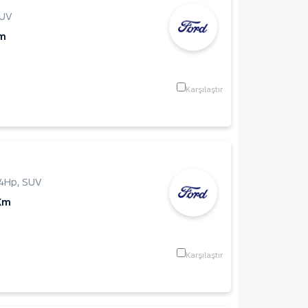
UV
Km
Karşılaştır
14Hp
,
SUV
Km
Karşılaştır