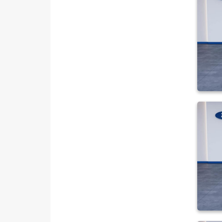
SKODA
SSANGYONG
SUBARU
TESLA
TOYOTA
TRAKTÖR
VOLKSWAGEN
VOLVO