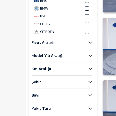
BMC
BMW
BYD
CHERY
CITROEN
CUPRA
Fiyat Aralığı
DACIA
Model Yılı Aralığı
DAIHATSU
FIAT
Km Aralığı
FORD
Bronco Sport
Şehir
C-MAX
ECOSPORT
Bayi
E-Tourneo Courier
Yakıt Türü
E-Transit