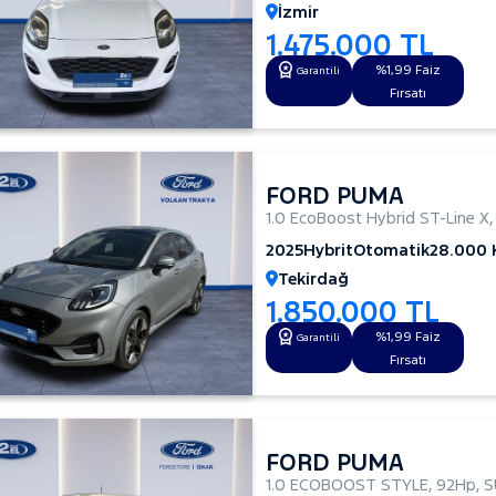
İzmir
1.475.000 TL
%1,99 Faiz
Garantili
Fırsatı
FORD PUMA
1.0 EcoBoost Hybrid ST-Line X
2025
Hybrit
Otomatik
28.000
Tekirdağ
1.850.000 TL
%1,99 Faiz
Garantili
Fırsatı
FORD PUMA
1.0 ECOBOOST STYLE
,
92Hp
,
S