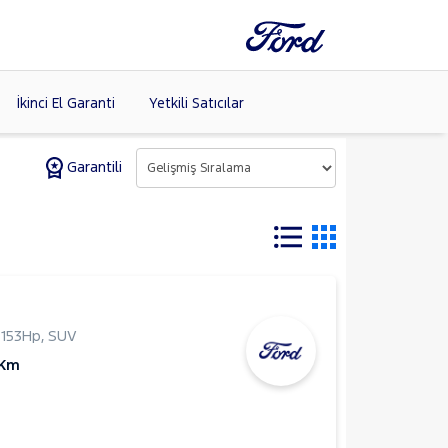
İkinci El Garanti
Yetkili Satıcılar
Garantili
Tüm Markaları
Listele >
,
153Hp
,
SUV
 Km