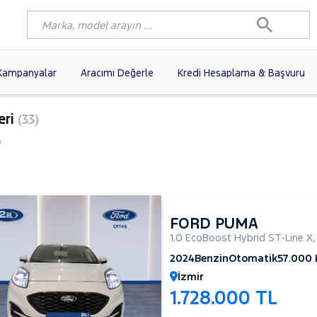
Kampanyalar
Aracımı Değerle
Kredi Hesaplama & Başvuru
6)
FIAT
(100)
RENAULT
(81)
eri
(33)
AGEN
(60)
OPEL
(57)
PEUGEOT
(39)
A
N
(20)
DACIA
(16)
HYUNDAI
(14)
(13)
VOLVO
(12)
KIA
(11)
10)
AUDI
(10)
NISSAN
(9)
FORD PUMA
1.0 EcoBoost Hybrid ST-Line X
2024
Benzin
Otomatik
57.000
İzmir
1.728.000 TL