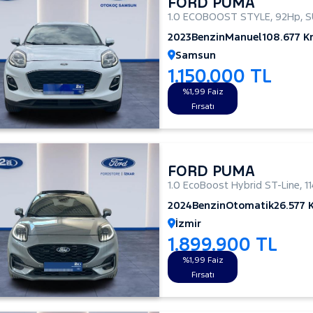
FORD PUMA
1.0 ECOBOOST STYLE
,
92Hp
,
S
2023
Benzin
Manuel
108.677 
Samsun
1.150.000 TL
%1,99 Faiz
Fırsatı
FORD PUMA
1.0 EcoBoost Hybrid ST-Line
,
1
2024
Benzin
Otomatik
26.577 
İzmir
1.899.900 TL
%1,99 Faiz
Fırsatı