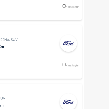
Karşılaştır
122Hp
,
SUV
 Km
Karşılaştır
SUV
Km