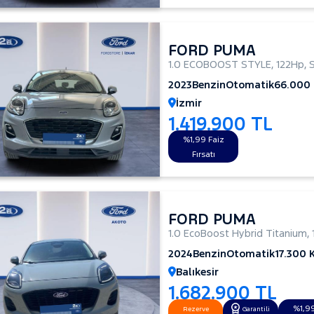
FORD PUMA
1.0 ECOBOOST STYLE
,
122Hp
,
2023
Benzin
Otomatik
66.000
İzmir
1.419.900 TL
%1,99 Faiz
Fırsatı
FORD PUMA
1.0 EcoBoost Hybrid Titanium
,
2024
Benzin
Otomatik
17.300 
Balıkesir
1.682.900 TL
%1,99
Rezerve
Garantili