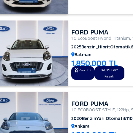
FORD PUMA
1.0 EcoBoost Hybrid Titanium
,
2025
Benzin_Hibrit
Otomatik
Batman
1.850.000 TL
%1,99 Faiz
Garantili
Fırsatı
FORD PUMA
1.0 ECOBOOST STYLE
,
122Hp
,
2020
Benzin
Yarı Otomatik
11
Ankara