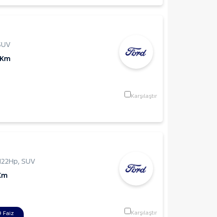
SUV
 Km
Karşılaştır
122Hp
,
SUV
Km
Karşılaştır
 Faiz