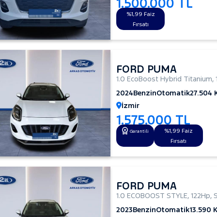
1.500.000 TL
%1,99 Faiz
Fırsatı
FORD PUMA
1.0 EcoBoost Hybrid Titanium
,
2024
Benzin
Otomatik
27.504
İzmir
1.575.000 TL
%1,99 Faiz
Garantili
Fırsatı
FORD PUMA
1.0 ECOBOOST STYLE
,
122Hp
,
2023
Benzin
Otomatik
13.590 