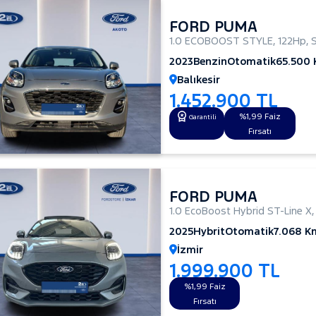
FORD PUMA
1.0 ECOBOOST STYLE
,
122Hp
,
2023
Benzin
Otomatik
65.500
Balıkesir
1.452.900 TL
%1,99 Faiz
Garantili
Fırsatı
FORD PUMA
1.0 EcoBoost Hybrid ST-Line X
2025
Hybrit
Otomatik
7.068 K
İzmir
1.999.900 TL
%1,99 Faiz
Fırsatı