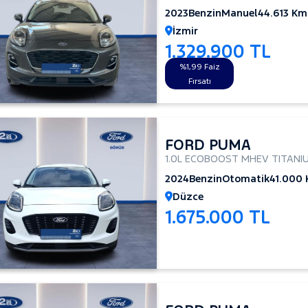
2023
Benzin
Manuel
44.613 Km
İzmir
1.329.900 TL
%1,99 Faiz
Fırsatı
FORD PUMA
1.0L ECOBOOST MHEV TITANI
2024
Benzin
Otomatik
41.000
Düzce
1.675.000 TL