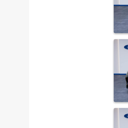
Puma-E
RANGER
RANGER RAPTOR
TOURNEO CONNECT
TOURNEO COURIER
TOURNEO COURIER JOURNEY
TOURNEO CUSTOM
TRANSIT
TRANSIT CONNECT
TRANSIT COURIER
TRANSIT CUSTOM
Foton
HONDA
HYUNDAI
ISUZU