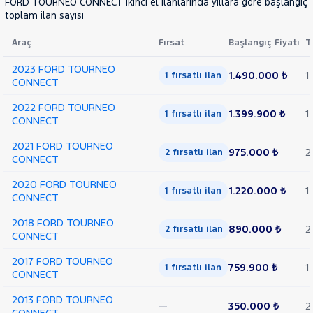
FORD TOURNEO CONNECT ikinci el ilanlarında yıllara göre başlangıç f
toplam ilan sayısı
Araç
Fırsat
Başlangıç Fiyatı
T
2023 FORD TOURNEO
1.490.000 ₺
1
1 fırsatlı ilan
CONNECT
2022 FORD TOURNEO
1.399.900 ₺
1
1 fırsatlı ilan
CONNECT
2021 FORD TOURNEO
975.000 ₺
2
2 fırsatlı ilan
CONNECT
2020 FORD TOURNEO
1.220.000 ₺
1
1 fırsatlı ilan
CONNECT
2018 FORD TOURNEO
890.000 ₺
2
2 fırsatlı ilan
CONNECT
2017 FORD TOURNEO
759.900 ₺
1
1 fırsatlı ilan
CONNECT
2013 FORD TOURNEO
—
350.000 ₺
2
CONNECT