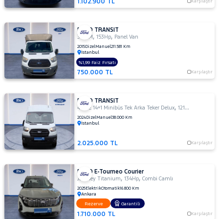
1.102.900 TL
Karşılaştır
FORD TRANSIT
,
,
350 M
153Hp
Panel Van
2015
Dizel
Manuel
211.581 Km
İstanbul
%1,99 Faiz Fırsatı
750.000 TL
Karşılaştır
FORD TRANSIT
,
,
440 E 14+1 Minibüs Tek Arka Teker Delux
121Hp
Combi Va
2024
Dizel
Manuel
38.000 Km
İstanbul
2.025.000 TL
Karşılaştır
FORD E-Tourneo Courier
,
,
Journey Titanium
134Hp
Combi Camlı
2025
Elektrik
Otomatik
16.800 Km
Ankara
Rezerve
Garantili
1.710.000 TL
Karşılaştır