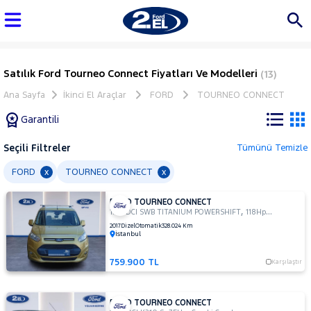
Satılık Ford Tourneo Connect Fiyatları Ve Modelleri
(13)
Ana Sayfa
İkinci El Araçlar
FORD
TOURNEO CONNECT
Garantili
Seçili Filtreler
Tümünü Temizle
Marka
FORD
TOURNEO CONNECT
x
x
FORD TOURNEO CONNECT
Tüm
,
,
1.5 TDCI SWB TITANIUM POWERSHIFT
118Hp
Combi Caml
Araçlar
2017
Dizel
Otomatik
328.024 Km
İstanbul
AUDI
BMC
759.900 TL
Karşılaştır
BMW
BYD
FORD TOURNEO CONNECT