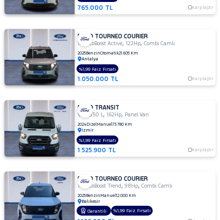
765.000 TL
Karşılaştır
SEAT
SKODA
FORD TOURNEO COURIER
SSANGYONG
,
,
1.0 EcoBoost Active
122Hp
Combi Camlı
2025
Benzin
Otomatik
21.605 Km
SUBARU
Antalya
TESLA
%1,99 Faiz Fırsatı
1.050.000 TL
Karşılaştır
TOGG
TOYOTA
FORD TRANSIT
,
,
TRAKTÖR
VAN 350 L
162Hp
Panel Van
2024
Dizel
Manuel
73.780 Km
VOLKSWAGEN
İzmir
%1,99 Faiz Fırsatı
VOLVO
1.525.900 TL
Karşılaştır
FORD TOURNEO COURIER
,
,
1.0 EcoBoost Trend
98Hp
Combi Camlı
2025
Benzin
Manuel
12.000 Km
Balıkesir
%1,99 Faiz Fırsatı
Garantili