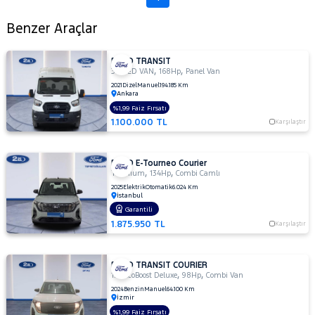
ISUZU
Benzer Araçlar
Iveco
Jaecoo
FORD TRANSIT
,
,
350 ED VAN
168Hp
Panel Van
JEEP
2021
Dizel
Manuel
194.185 Km
Ankara
KIA
%1,99 Faiz Fırsatı
LANCIA
1.100.000 TL
Karşılaştır
MAN
MERCEDES-
FORD E-Tourneo Courier
,
,
BENZ
Titanium
134Hp
Combi Camlı
MINI
2025
Elektrik
Otomatik
6.024 Km
İstanbul
MITSUBISHI
Garantili
1.875.950 TL
MOTORSIKLET
Karşılaştır
NISSAN
FORD TRANSIT COURIER
OPEL
,
,
1.0 EcoBoost Deluxe
98Hp
Combi Van
PEUGEOT
2024
Benzin
Manuel
64.100 Km
İzmir
RENAULT
%1,99 Faiz Fırsatı