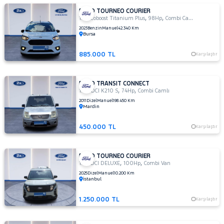
FORD TOURNEO COURIER
,
,
1.0 Ecoboost Titanium Plus
98Hp
Combi Camlı
2023
Benzin
Manuel
42.340 Km
Bursa
885.000 TL
Karşılaştır
FORD TRANSIT CONNECT
,
,
1.8 TDCI K210 S
74Hp
Combi Camlı
2011
Dizel
Manuel
198.450 Km
Mardin
450.000 TL
Karşılaştır
FORD TOURNEO COURIER
,
,
1.5 TDCI DELUXE
100Hp
Combi Van
2025
Dizel
Manuel
10.200 Km
İstanbul
1.250.000 TL
Karşılaştır