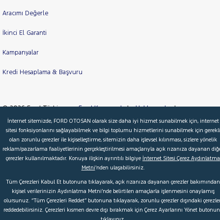
Aracımı Değerle
İkinci El Garanti
Kampanyalar
Kredi Hesaplama & Başvuru
© 2026 Ford Türkiye
Ford Kurumsal
Hakkımızda
İnternet sitemizde, FORD OTOSAN olarak size daha iyi hizmet sunabilmek için, internet
Şartlar & Kişisel Verilerin Korunması
S.S.S.
Faydalı Bağlantılar
sitesi fonksiyonlarını sağlayabilmek ve bilgi toplumu hizmetlerini sunabilmek için gerekl
olan zorunlu çerezler ile kişiselleştirme, sitemizin daha işlevsel kılınması, sizlere yönelik
Çerez Tercihleri
reklam/pazarlama faaliyetlerinin gerçekleştirilmesi amaçlarıyla açık rızanıza dayanan diğ
çerezler kullanılmaktadır. Konuya ilişkin ayrıntılı bilgiye
İnternet Sitesi Çerez Aydınlatma
Metni
’nden ulaşabilirsiniz.
Tüm Çerezleri Kabul Et butonuna tıklayarak, açık rızanıza dayanan çerezler bakımından
kişisel verilerinizin Aydınlatma Metni’nde belirtilen amaçlarla işlenmesini onaylamış
olursunuz. “Tüm Çerezleri Reddet” butonuna tıklayarak, zorunlu çerezler dışındaki çerezler
reddedebilirsiniz. Çerezleri kısmen devre dışı bırakmak için Çerez Ayarlarını Yönet butonu
tıklayınız.