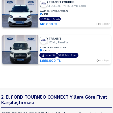
FORD TRANSIT COURIER
,
,
1.5 TDCI DELUXE
74Hp
Combi Camlı
2023
Dizel
Manuel
75.402 Km
Bursa
%1,99 Faiz Fırsatı
610.000 TL
Karşılaştır
FORD TRANSIT
,
,
350 L
162Hp
Panel Van
2025
Dizel
Manuel
6.053 Km
İstanbul
%1,99 Faiz Fırsatı
Garantili
1.660.000 TL
Karşılaştır
2. El FORD TOURNEO CONNECT Yıllara Göre Fiyat
Karşılaştırması