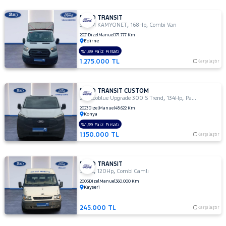
FORD TRANSIT
,
,
350 M KAMYONET
168Hp
Combi Van
2021
Dizel
Manuel
171.777 Km
Edirne
%1,99 Faiz Fırsatı
1.275.000 TL
Karşılaştır
FORD TRANSIT CUSTOM
,
,
2.0 Ecoblue Upgrade 300 S Trend
134Hp
Panel Van
2023
Dizel
Manuel
48.622 Km
Konya
%1,99 Faiz Fırsatı
1.150.000 TL
Karşılaştır
FORD TRANSIT
,
,
350 L
120Hp
Combi Camlı
2005
Dizel
Manuel
360.000 Km
Kayseri
245.000 TL
Karşılaştır