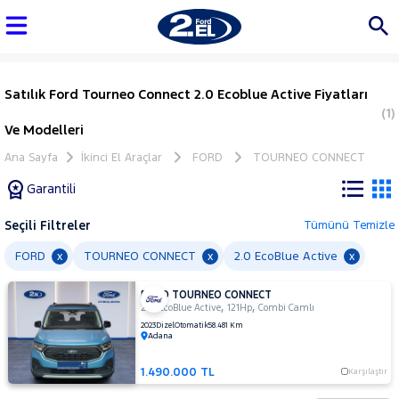
Satılık Ford Tourneo Connect 2.0 Ecoblue Active Fiyatları
(1)
Ve Modelleri
Ana Sayfa
İkinci El Araçlar
FORD
TOURNEO CONNECT
Garantili
Seçili Filtreler
Tümünü Temizle
Marka
FORD
TOURNEO CONNECT
2.0 EcoBlue Active
x
x
x
FORD TOURNEO CONNECT
Tüm
,
,
2.0 EcoBlue Active
121Hp
Combi Camlı
Araçlar
2023
Dizel
Otomatik
58.481 Km
Adana
AUDI
BMC
1.490.000 TL
Karşılaştır
BMW