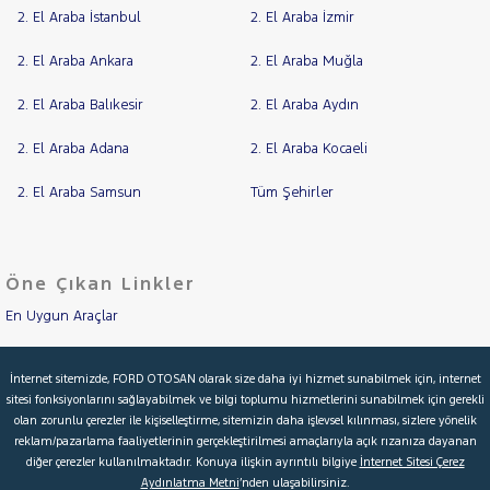
HONDA
2. El Araba İstanbul
2. El Araba İzmir
HYUNDAI
2. El Araba Ankara
2. El Araba Muğla
ISUZU
Iveco
2. El Araba Balıkesir
2. El Araba Aydın
Jaecoo
2. El Araba Adana
2. El Araba Kocaeli
JEEP
2. El Araba Samsun
Tüm Şehirler
KIA
LANCIA
MAN
MERCEDES-
Öne Çıkan Linkler
BENZ
En Uygun Araçlar
MINI
Aracımı Değerle
MITSUBISHI
İnternet sitemizde, FORD OTOSAN olarak size daha iyi hizmet sunabilmek için, internet
MOTORSIKLET
sitesi fonksiyonlarını sağlayabilmek ve bilgi toplumu hizmetlerini sunabilmek için gerekli
İkinci El Garanti
olan zorunlu çerezler ile kişiselleştirme, sitemizin daha işlevsel kılınması, sizlere yönelik
NISSAN
reklam/pazarlama faaliyetlerinin gerçekleştirilmesi amaçlarıyla açık rızanıza dayanan
Kampanyalar
OPEL
diğer çerezler kullanılmaktadır. Konuya ilişkin ayrıntılı bilgiye
İnternet Sitesi Çerez
Aydınlatma Metni
’nden ulaşabilirsiniz.