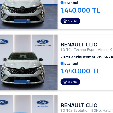
İstanbul
1.440.000 TL
Garantili
RENAULT CLIO
1.0 TCe Techno Esprit Alpine
,
9
2025
Benzin
Otomatik
19.643 
İstanbul
1.440.000 TL
Garantili
RENAULT CLIO
1.0 TCe Evolution
,
90Hp
,
Hatch