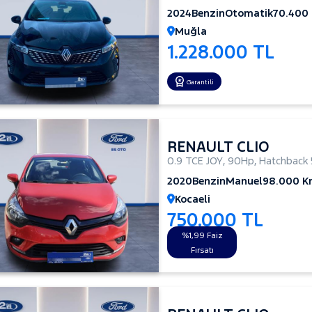
2024
Benzin
Otomatik
70.400
Muğla
1.228.000 TL
Garantili
RENAULT CLIO
0.9 TCE JOY
,
90Hp
,
Hatchback 
2020
Benzin
Manuel
98.000 
Kocaeli
750.000 TL
%1,99 Faiz
Fırsatı