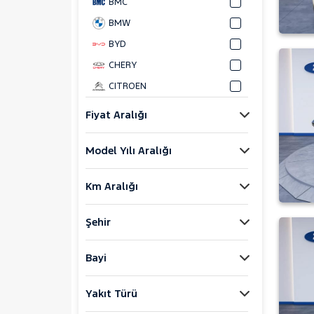
BMC
BMW
BYD
CHERY
CITROEN
CUPRA
Fiyat Aralığı
DACIA
Model Yılı Aralığı
DAIHATSU
FIAT
Km Aralığı
FORD
Foton
Şehir
HONDA
HYUNDAI
Bayi
ISUZU
Yakıt Türü
Iveco