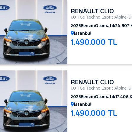
RENAULT CLIO
1.0 TCe Techno Esprit Alpine
,
9
2025
Benzin
Otomatik
24.607
İstanbul
1.490.000 TL
RENAULT CLIO
1.0 TCe Techno Esprit Alpine
,
9
2025
Benzin
Otomatik
17.406 
İstanbul
1.490.000 TL