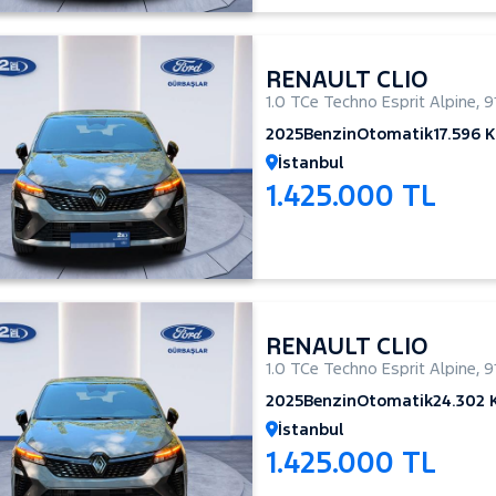
RENAULT CLIO
1.0 TCe Techno Esprit Alpine
,
9
2025
Benzin
Otomatik
17.596 
İstanbul
1.425.000 TL
RENAULT CLIO
1.0 TCe Techno Esprit Alpine
,
9
2025
Benzin
Otomatik
24.302
İstanbul
1.425.000 TL