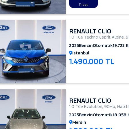
Fırsatı
RENAULT CLIO
1.0 TCe Techno Esprit Alpine
,
9
2025
Benzin
Otomatik
19.723 
İstanbul
1.490.000 TL
RENAULT CLIO
1.0 TCe Evolution
,
90Hp
,
Hatch
2025
Benzin
Otomatik
18.058
Mersin