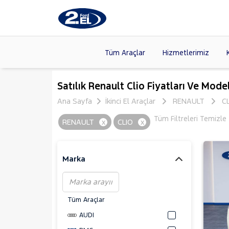
Tüm Araçlar
Hizmetlerimiz
Markalar
>
FORD
(89
Satılık Renault Clio Fiyatları Ve Model
VOLKSW
Ana Sayfa
İkinci El Araçlar
RENAULT
C
Modeller
>
CITROE
Tüm Filtreleri Temizle
RENAULT
x
CLIO
x
Kasalar
>
TOYOTA
SKODA
(
Marka
Tüm Araçlar
AUDI