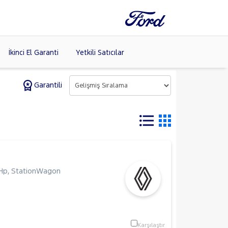
İkinci El Garanti
Yetkili Satıcılar
Garantili
Tüm Markaları
Listele >
(8)
Hp
,
StationWagon
Karşılaştır