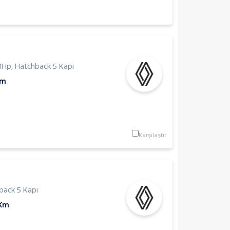
1Hp
,
Hatchback 5 Kapı
Km
Karşılaştır
back 5 Kapı
 Km