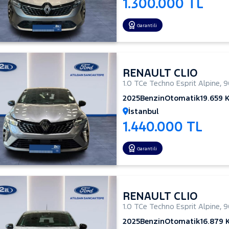
1.300.000 TL
Garantili
RENAULT CLIO
1.0 TCe Techno Esprit Alpine
,
9
2025
Benzin
Otomatik
19.659 
İstanbul
1.440.000 TL
Garantili
RENAULT CLIO
1.0 TCe Techno Esprit Alpine
,
9
2025
Benzin
Otomatik
16.879 