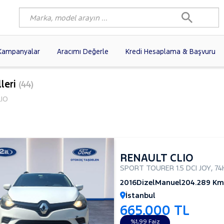
Kampanyalar
Aracımı Değerle
Kredi Hesaplama & Başvuru
3)
FIAT
(102)
RENAULT
(80)
leri
(44)
AGEN
(61)
OPEL
(56)
PEUGEOT
(38)
LIO
N
(19)
DACIA
(16)
HYUNDAI
(15)
(14)
VOLVO
(12)
KIA
(11)
10)
AUDI
(10)
MERCEDES-BENZ
RENAULT CLIO
SPORT TOURER 1.5 DCI JOY
,
74
2016
Dizel
Manuel
204.289 Km
İstanbul
665.000 TL
%1,99 Faiz