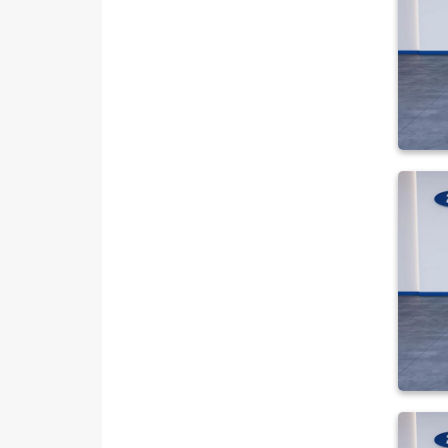
KANGOO
KANGOO EXPRESS
KANGOO MULTIX
KOLEOS
MASTER
MEGANE
Megane E-Tech
SYMBOL
TRAFIC
SEAT
SKODA
SSANGYONG
SUBARU
TESLA
TOYOTA