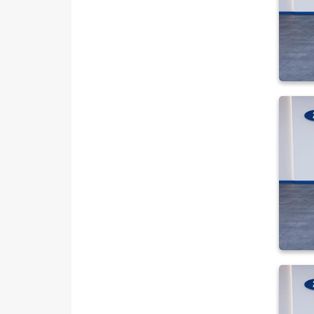
CLIO
0.9 TCE JOY
1.0 SCE JOY
1.0 TCe Equilibre
1.0 TCe Evolution
1.0 TCE JOY
1.0 TCE RS LINE
1.0 TCe Techno Esprit Alpine
1.0 TCE TOUCH
1.2 16V TOUCHROME
1.2 TURBO ICON EDC
1.5 DCI ICON EDC
SPORT TOURER 1.5 DCI JOY
EXPRESS COMBI
Express Van
FLUENCE
KADJAR