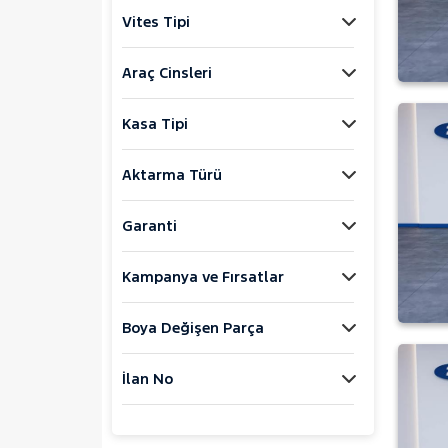
Jaecoo
Vites Tipi
JEEP
KIA
Araç Cinsleri
LANCIA
Kasa Tipi
MAN
MERCEDES-BENZ
Aktarma Türü
MINI
MITSUBISHI
Garanti
MOTORSIKLET
Kampanya ve Fırsatlar
NISSAN
OPEL
Boya Değişen Parça
PEUGEOT
RENAULT
İlan No
AUSTRAL
CAPTUR