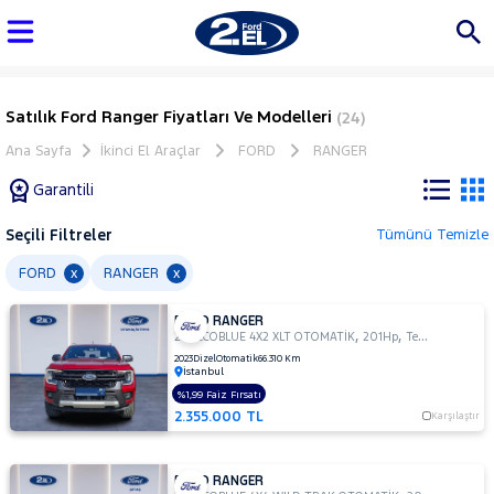
Satılık Ford Ranger Fiyatları Ve Modelleri
(24)
Ana Sayfa
İkinci El Araçlar
FORD
RANGER
Garantili
Seçili Filtreler
Tümünü Temizle
Marka
FORD
RANGER
x
x
FORD RANGER
Tüm
,
,
2.0 ECOBLUE 4X2 XLT OTOMATİK
201Hp
Tek Kabin Pick Up
Araçlar
2023
Dizel
Otomatik
66.310 Km
İstanbul
AUDI
%1,99 Faiz Fırsatı
BMC
2.355.000 TL
Karşılaştır
BMW
BYD
FORD RANGER