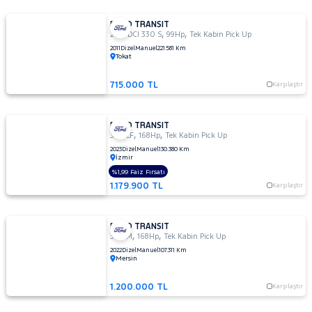
FORD TRANSIT
,
,
2.4 TDCI 330 S
99Hp
Tek Kabin Pick Up
2011
Dizel
Manuel
221.581 Km
Tokat
715.000 TL
Karşılaştır
FORD TRANSIT
,
,
350 LF
168Hp
Tek Kabin Pick Up
2023
Dizel
Manuel
130.380 Km
İzmir
%1,99 Faiz Fırsatı
1.179.900 TL
Karşılaştır
FORD TRANSIT
,
,
350 M
168Hp
Tek Kabin Pick Up
2022
Dizel
Manuel
107.311 Km
Mersin
1.200.000 TL
Karşılaştır