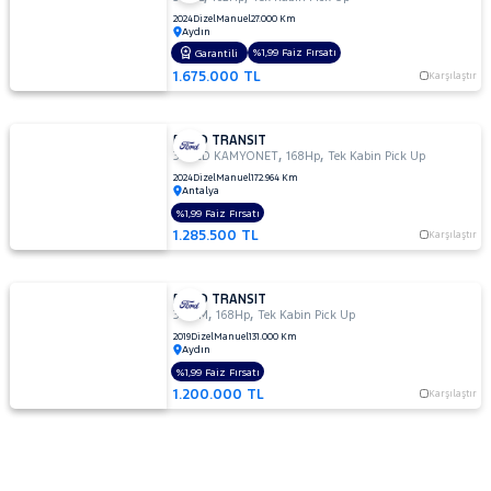
2024
Dizel
Manuel
27.000 Km
Aydın
%1,99 Faiz Fırsatı
Garantili
1.675.000 TL
Karşılaştır
FORD TRANSIT
,
,
350ED KAMYONET
168Hp
Tek Kabin Pick Up
2024
Dizel
Manuel
172.964 Km
Antalya
%1,99 Faiz Fırsatı
1.285.500 TL
Karşılaştır
FORD TRANSIT
,
,
350 M
168Hp
Tek Kabin Pick Up
2019
Dizel
Manuel
131.000 Km
Aydın
%1,99 Faiz Fırsatı
1.200.000 TL
Karşılaştır