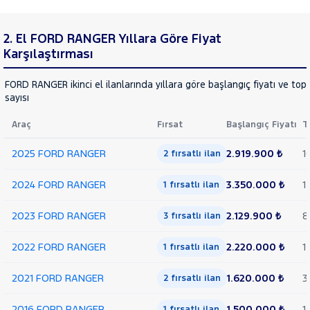
2. El FORD RANGER Yıllara Göre Fiyat
Karşılaştırması
FORD RANGER ikinci el ilanlarında yıllara göre başlangıç fiyatı ve top
sayısı
Araç
Fırsat
Başlangıç Fiyatı
T
2025 FORD RANGER
2.919.900 ₺
1
2 fırsatlı ilan
2024 FORD RANGER
3.350.000 ₺
1
1 fırsatlı ilan
2023 FORD RANGER
2.129.900 ₺
8
3 fırsatlı ilan
2022 FORD RANGER
2.220.000 ₺
1
1 fırsatlı ilan
2021 FORD RANGER
1.620.000 ₺
3
2 fırsatlı ilan
2016 FORD RANGER
1.500.000 ₺
1
1 fırsatlı ilan