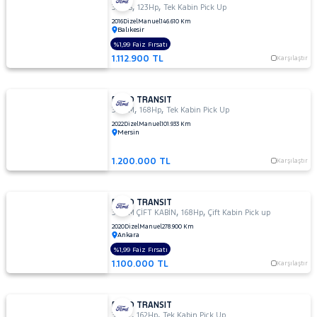
,
,
330 S
123Hp
Tek Kabin Pick Up
2016
Dizel
Manuel
146.610 Km
Balıkesir
%1,99 Faiz Fırsatı
1.112.900 TL
Karşılaştır
FORD TRANSIT
,
,
350 M
168Hp
Tek Kabin Pick Up
2022
Dizel
Manuel
101.933 Km
Mersin
1.200.000 TL
Karşılaştır
FORD TRANSIT
,
,
350 M ÇİFT KABİN
168Hp
Çift Kabin Pick up
2020
Dizel
Manuel
278.900 Km
Ankara
%1,99 Faiz Fırsatı
1.100.000 TL
Karşılaştır
FORD TRANSIT
,
,
350 L
162Hp
Tek Kabin Pick Up