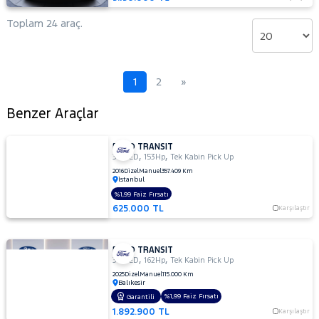
Toplam 24 araç.
1
2
»
Benzer Araçlar
FORD TRANSIT
,
,
350 ED
153Hp
Tek Kabin Pick Up
2016
Dizel
Manuel
357.409 Km
İstanbul
%1,99 Faiz Fırsatı
625.000 TL
Karşılaştır
FORD TRANSIT
,
,
350 ED
162Hp
Tek Kabin Pick Up
2025
Dizel
Manuel
115.000 Km
Balıkesir
%1,99 Faiz Fırsatı
Garantili
1.892.900 TL
Karşılaştır