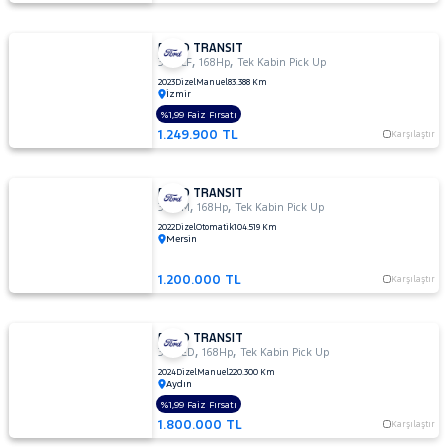
FORD TRANSIT
,
,
350 LF
168Hp
Tek Kabin Pick Up
2023
Dizel
Manuel
83.388 Km
İzmir
%1,99 Faiz Fırsatı
1.249.900 TL
Karşılaştır
FORD TRANSIT
,
,
350 M
168Hp
Tek Kabin Pick Up
2022
Dizel
Otomatik
104.519 Km
Mersin
1.200.000 TL
Karşılaştır
FORD TRANSIT
,
,
350 ED
168Hp
Tek Kabin Pick Up
2024
Dizel
Manuel
220.300 Km
Aydın
%1,99 Faiz Fırsatı
1.800.000 TL
Karşılaştır