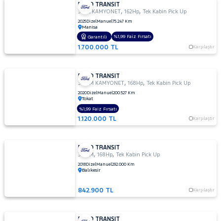
FORD TRANSIT
,
,
350L KAMYONET
162Hp
Tek Kabin Pick Up
2025
Dizel
Manuel
75.247 Km
Manisa
%1,99 Faiz Fırsatı
Garantili
1.700.000 TL
Karşılaştır
FORD TRANSIT
,
,
350 M KAMYONET
168Hp
Tek Kabin Pick Up
2020
Dizel
Manuel
200.527 Km
Tokat
%1,99 Faiz Fırsatı
1.120.000 TL
Karşılaştır
FORD TRANSIT
,
,
350 M
168Hp
Tek Kabin Pick Up
2018
Dizel
Manuel
292.000 Km
Balıkesir
842.900 TL
Karşılaştır
FORD TRANSIT