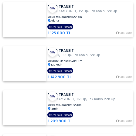
FORD TRANSIT
,
,
350 M KAMYONET
153Hp
Tek Kabin Pick Up
2016
Dizel
Manuel
130.257 Km
Adana
%1,99 Faiz Fırsatı
1.125.000 TL
Karşılaştır
FORD TRANSIT
,
,
350 ED
168Hp
Tek Kabin Pick Up
2022
Dizel
Manuel
194.875 Km
Balıkesir
%1,99 Faiz Fırsatı
1.472.900 TL
Karşılaştır
FORD TRANSIT
,
,
350L KAMYONET
168Hp
Tek Kabin Pick Up
2021
Dizel
Manuel
138.825 Km
İzmir
%1,99 Faiz Fırsatı
1.209.900 TL
Karşılaştır