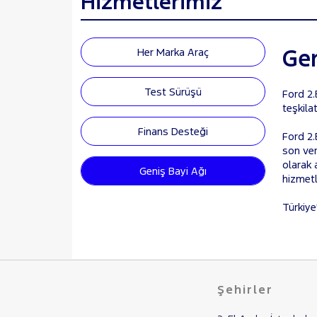
Hizmetlerimiz
Gen
Her Marka Araç
Test Sürüşü
Ford 2.
teşkila
Finans Desteği
Ford 2.
son ver
olarak 
Geniş Bayi Ağı
hizmetl
Türkiye'
Şehirler