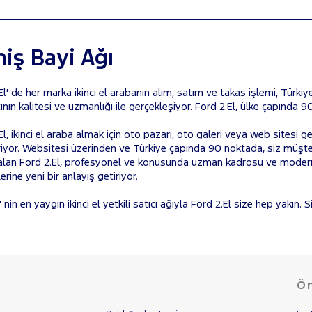
iş Bayi Ağı
El' de her marka ikinci el arabanın alım, satım ve takas işlemi, Türkiye'
tının kalitesi ve uzmanlığı ile gerçekleşiyor. Ford 2.El, ülke çapında
El, ikinci el araba almak için oto pazarı, oto galeri veya web sitesi 
iyor. Websitesi üzerinden ve Türkiye çapında 90 noktada, siz müşteril
alan Ford 2.El, profesyonel ve konusunda uzman kadrosu ve modern
erine yeni bir anlayış getiriyor.
 nin en yaygın ikinci el yetkili satıcı ağıyla Ford 2.El size hep yakın. S
Ön