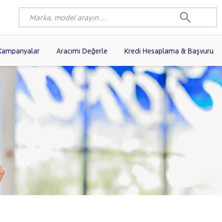
Kampanyalar
Aracımı Değerle
Kredi Hesaplama & Başvuru
9)
FIAT
(97)
RENAULT
(76)
AGEN
(56)
OPEL
(54)
PEUGEOT
(35)
I
(19)
CITROEN
(17)
TOYOTA
(14)
)
KIA
(12)
VOLVO
(11)
9)
AUDI
(9)
NISSAN
(8)