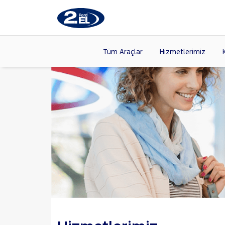
Tüm Araçlar
Hizmetlerimiz
Markalar
>
FORD
(87
VOLKSW
Modeller
>
HYUNDA
Kasalar
>
DACIA
(13
SKODA
(