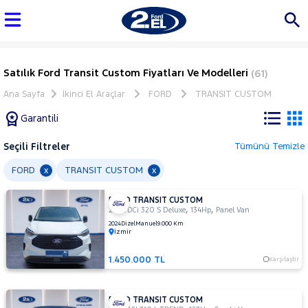
Satılık Ford Transit Custom Fiyatları Ve Modelleri
(61)
Ana Sayfa
İkinci El Araçlar
FORD
TRANSIT CUSTOM
Garantili
Seçili Filtreler
Tümünü Temizle
Marka
FORD
TRANSIT CUSTOM
x
x
FORD TRANSIT CUSTOM
Tüm
,
,
2.0 TDCi 320 S Deluxe
134Hp
Panel Van
Araçlar
2024
Dizel
Manuel
9.000 Km
İzmir
AUDI
BMC
1.450.000 TL
Karşılaştır
BMW
BYD
FORD TRANSIT CUSTOM