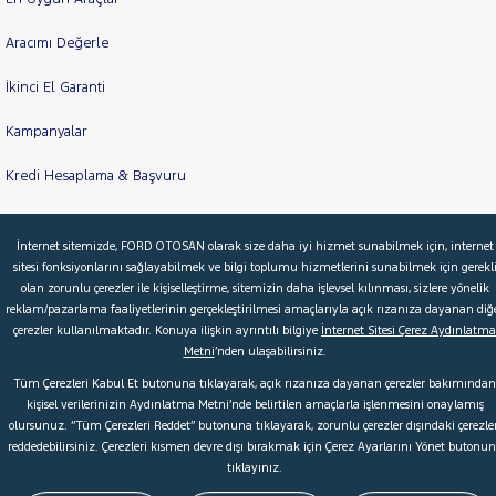
Aracımı Değerle
İkinci El Garanti
Kampanyalar
Kredi Hesaplama & Başvuru
İnternet sitemizde, FORD OTOSAN olarak size daha iyi hizmet sunabilmek için, internet
© 2026 Ford Türkiye
Ford Kurumsal
Hakkımızda
sitesi fonksiyonlarını sağlayabilmek ve bilgi toplumu hizmetlerini sunabilmek için gerekl
olan zorunlu çerezler ile kişiselleştirme, sitemizin daha işlevsel kılınması, sizlere yönelik
Şartlar & Kişisel Verilerin Korunması
S.S.S.
Faydalı Bağlantılar
reklam/pazarlama faaliyetlerinin gerçekleştirilmesi amaçlarıyla açık rızanıza dayanan diğ
Çerez Tercihleri
çerezler kullanılmaktadır. Konuya ilişkin ayrıntılı bilgiye
İnternet Sitesi Çerez Aydınlatma
Metni
’nden ulaşabilirsiniz.
Tüm Çerezleri Kabul Et butonuna tıklayarak, açık rızanıza dayanan çerezler bakımından
kişisel verilerinizin Aydınlatma Metni’nde belirtilen amaçlarla işlenmesini onaylamış
olursunuz. “Tüm Çerezleri Reddet” butonuna tıklayarak, zorunlu çerezler dışındaki çerezler
reddedebilirsiniz. Çerezleri kısmen devre dışı bırakmak için Çerez Ayarlarını Yönet butonu
tıklayınız.