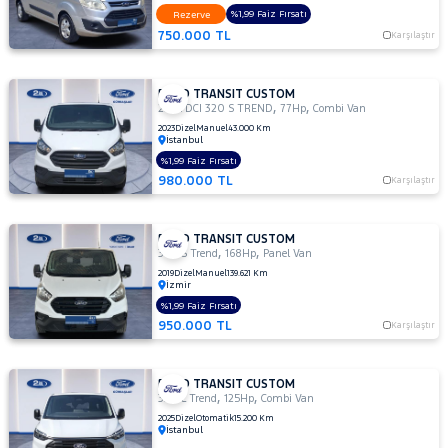
2.2
%1,99 Faiz Fırsatı
Rezerve
TDCI
750.000 TL
Karşılaştır
310 L
TREND
2.2
FORD TRANSIT CUSTOM
TDCI
,
,
2.0 TDCI 320 S TREND
77Hp
Combi Van
310 S
2023
Dizel
Manuel
43.000 Km
DELUX
İstanbul
%1,99 Faiz Fırsatı
2.2
980.000 TL
TDCI
Karşılaştır
310 S
TREND
FORD TRANSIT CUSTOM
310
,
,
340 S Trend
168Hp
Panel Van
S
2019
Dizel
Manuel
139.621 Km
İzmir
320 L
Trend
%1,99 Faiz Fırsatı
950.000 TL
Karşılaştır
320 S
DELUXE
320L
FORD TRANSIT CUSTOM
2.0L
,
,
320 L Trend
125Hp
Combi Van
EcoBlue
2025
Dizel
Otomatik
15.200 Km
Deluxe
İstanbul