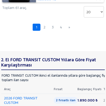
TRAKTÖR
Toplam 61 araç.
VOLKSWAGEN
VOLVO
1
2
3
4
»
2. El FORD TRANSIT CUSTOM Yıllara Göre Fiyat
Karşılaştırması
FORD TRANSIT CUSTOM ikinci el ilanlarında yıllara göre başlangıç fiy
toplam ilan sayısı
Araç
Fırsat
Başlangıç Fiyatı
T
2026 FORD TRANSIT
1.890.000 ₺
2
2 fırsatlı ilan
CUSTOM