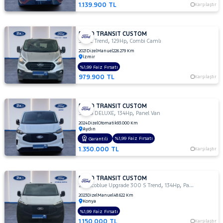
1.139.900 TL
Karşılaştır
MAN
MERCEDES-
BENZ
FORD TRANSIT CUSTOM
,
,
MINI
320 L Trend
129Hp
Combi Camlı
2021
Dizel
Manuel
226.279 Km
MITSUBISHI
İzmir
%1,99 Faiz Fırsatı
MOTORSIKLET
979.900 TL
Karşılaştır
NISSAN
OPEL
FORD TRANSIT CUSTOM
,
,
320 S DELUXE
134Hp
Panel Van
PEUGEOT
2024
Dizel
Otomatik
93.000 Km
RENAULT
Aydın
%1,99 Faiz Fırsatı
Garantili
SEAT
1.350.000 TL
Karşılaştır
SKODA
SSANGYONG
FORD TRANSIT CUSTOM
,
,
2.0 Ecoblue Upgrade 300 S Trend
134Hp
Panel Van
SUBARU
2023
Dizel
Manuel
48.622 Km
Konya
TESLA
%1,99 Faiz Fırsatı
TOYOTA
1.150.000 TL
Karşılaştır