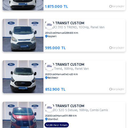
340 L
1.875.000 TL
Karşılaştır
Trend
340 S
Trend
FORD TRANSIT CUSTOM
,
,
340L
2.2 TDCI 310 S TREND
100Hp
Panel Van
2.0L
2014
Dizel
Manuel
208.600 Km
Kayseri
EcoBlue
Upgrade
595.000 TL
Trend
Karşılaştır
Foton
FORD TRANSIT CUSTOM
HONDA
,
,
320 L Trend
168Hp
Panel Van
HYUNDAI
2021
Dizel
Manuel
140.420 Km
Balıkesir
ISUZU
852.900 TL
Karşılaştır
Iveco
Jaecoo
FORD TRANSIT CUSTOM
JEEP
,
,
2.0 TDCi 320 S Deluxe
168Hp
Combi Camlı
KIA
2020
Dizel
Manuel
111.958 Km
İstanbul
LANCIA
%1,99 Faiz Fırsatı