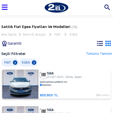
Satılık Fiat Egea Fiyatları Ve Modelleri
(15)
Ana Sayfa
İkinci El Araçlar
FIAT
EGEA
Garantili
Seçili Filtreler
Tümünü Temizle
Marka
FIAT
EGEA
x
x
FIAT EGEA
Tüm
,
,
1.6 MULTIJET EASY
129Hp
Sedan
Araçlar
2021
Dizel
Manuel
196.511 Km
İstanbul
AUDI
BMC
859.900 TL
Karşılaştır
BMW
BYD
FIAT EGEA