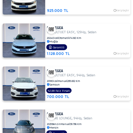
Iveco
Jaecoo
925.000 TL
Karşılaştır
JEEP
KIA
FIAT EGEA
,
,
1.6 MULTIJET EASY
129Hp
Sedan
LANCIA
2024
Dizel
Otomatik
74.160 Km
Muğla
MAN
Garantili
MERCEDES-
1.128.000 TL
Karşılaştır
BENZ
MINI
MITSUBISHI
FIAT EGEA
,
,
1.3 MULTIJET EASY
94Hp
Sedan
MOTORSIKLET
2018
Dizel
Manuel
295.692 Km
Samsun
NISSAN
%1,99 Faiz Fırsatı
700.000 TL
Karşılaştır
OPEL
PEUGEOT
FIAT EGEA
RENAULT
,
,
1.4 FIRE LOUNGE
94Hp
Sedan
SEAT
2025
Benzin
Manuel
39.786 Km
Mersin