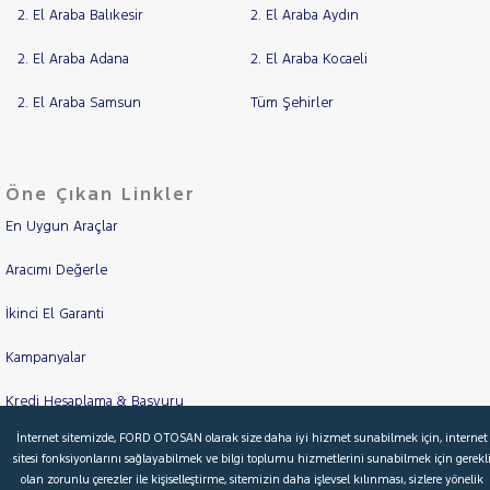
2. El Araba Balıkesir
2. El Araba Aydın
2. El Araba Adana
2. El Araba Kocaeli
2. El Araba Samsun
Tüm Şehirler
Öne Çıkan Linkler
En Uygun Araçlar
Aracımı Değerle
İkinci El Garanti
Kampanyalar
Kredi Hesaplama & Başvuru
İnternet sitemizde, FORD OTOSAN olarak size daha iyi hizmet sunabilmek için, internet
sitesi fonksiyonlarını sağlayabilmek ve bilgi toplumu hizmetlerini sunabilmek için gerekl
olan zorunlu çerezler ile kişiselleştirme, sitemizin daha işlevsel kılınması, sizlere yönelik
© 2026 Ford Türkiye
Ford Kurumsal
Hakkımızda