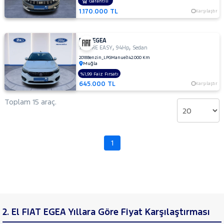
SKODA
Garantili
1.170.000 TL
Karşılaştır
SSANGYONG
SUBARU
FIAT EGEA
TESLA
,
,
1.4 FIRE EASY
94Hp
Sedan
2018
Benzin_LPG
Manuel
142.000 Km
TOGG
Muğla
%1,99 Faiz Fırsatı
TOYOTA
645.000 TL
Karşılaştır
TRAKTÖR
Toplam 15 araç.
VOLKSWAGEN
VOLVO
1
2. El FIAT EGEA Yıllara Göre Fiyat Karşılaştırması