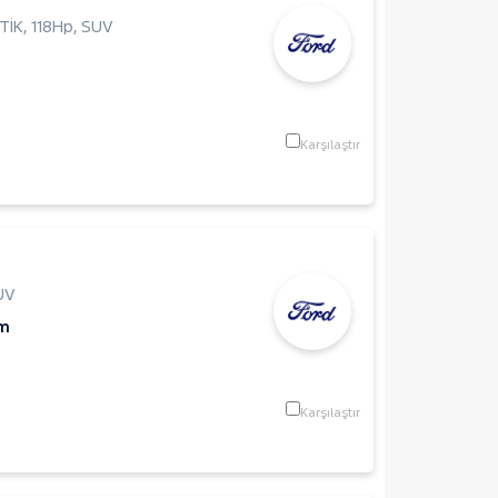
TİK
,
118Hp
,
SUV
Karşılaştır
UV
Km
Karşılaştır