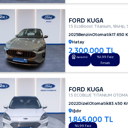
FORD KUGA
1.5 EcoBoost Titanium
,
184Hp
,
2025
Benzin
Otomatik
17.650 
Hatay
2.300.000 TL
%1,99 Faiz
Garantili
Fırsatı
FORD KUGA
1.5 ECOBLUE TITANIUM OTOMA
2022
Dizel
Otomatik
83.450 K
Iğdır
1.845.000 TL
%1,99 Faiz