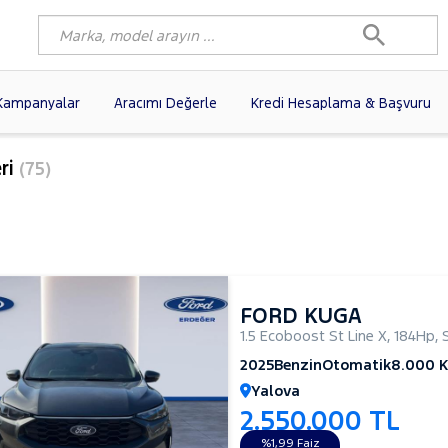
Kampanyalar
Aracımı Değerle
Kredi Hesaplama & Başvuru
1)
FIAT
(102)
RENAULT
(77)
ri
(75)
AGEN
(58)
OPEL
(56)
PEUGEOT
(35)
A
I
(19)
CITROEN
(17)
TOYOTA
(14)
)
KIA
(12)
VOLVO
(11)
9)
NISSAN
(9)
AUDI
(9)
FORD KUGA
1.5 Ecoboost St Line X
,
184Hp
,
2025
Benzin
Otomatik
8.000 
Yalova
2.550.000 TL
%1,99 Faiz