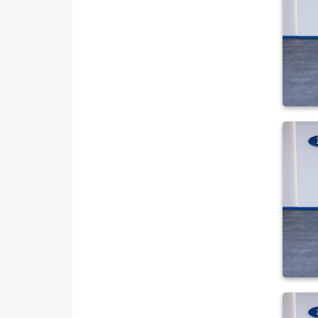
TOURNEO CUSTOM
TRANSIT
TRANSIT CONNECT
TRANSIT COURIER
TRANSIT CUSTOM
Foton
HONDA
HYUNDAI
ISUZU
Iveco
Jaecoo
JEEP
KIA
LANCIA