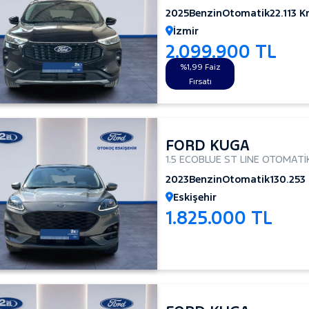
2025
Benzin
Otomatik
22.113 
İzmir
2.099.900 TL
%1,99 Faiz
Fırsatı
FORD KUGA
1.5 ECOBLUE ST LINE OTOMATİ
2023
Benzin
Otomatik
130.253
Eskişehir
1.825.000 TL