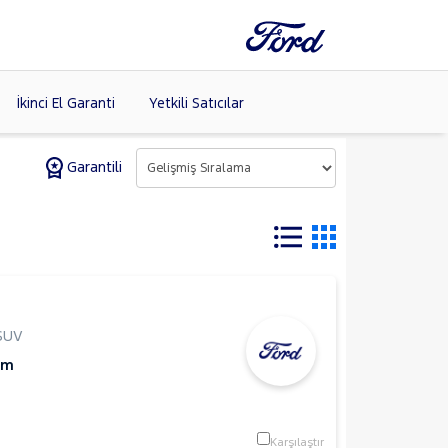
İkinci El Garanti
Yetkili Satıcılar
Garantili
Tüm Markaları
Listele >
SUV
Km
Karşılaştır