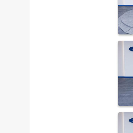
AWD OTOMATIK
1.5 EcoBoost Titanium
1.5 TDCI STYLE POWERSHIFT
1.5 TDCI TITANIUM
1.5 TDCI TITANIUM
POWERSHIFT
2.0 TDCI 4WD SELECTIVE
POWERSHIFT
MONDEO
Mustang Mach-E
PUMA
Puma-E
RANGER
RANGER RAPTOR
TOURNEO CONNECT
TOURNEO COURIER
TOURNEO COURIER JOURNEY