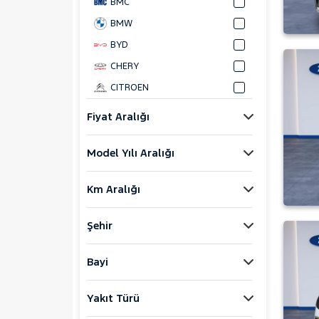
BMC
BMW
BYD
CHERY
CITROEN
CUPRA
Fiyat Aralığı
DACIA
Model Yılı Aralığı
DAIHATSU
FIAT
Km Aralığı
FORD
Bronco Sport
Şehir
C-MAX
ECOSPORT
Bayi
E-Tourneo Courier
Yakıt Türü
E-Transit