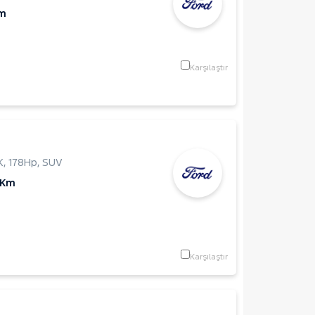
Km
Karşılaştır
K
,
178Hp
,
SUV
 Km
Karşılaştır