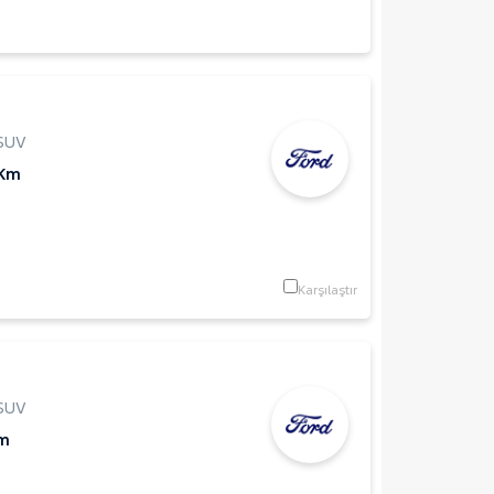
SUV
 Km
Karşılaştır
SUV
Km