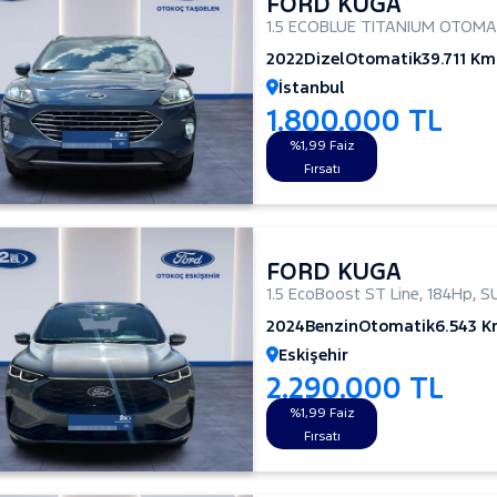
FORD KUGA
1.5 ECOBLUE TITANIUM OTOMA
2022
Dizel
Otomatik
39.711 Km
İstanbul
1.800.000 TL
%1,99 Faiz
Fırsatı
FORD KUGA
1.5 EcoBoost ST Line
,
184Hp
,
S
2024
Benzin
Otomatik
6.543 
Eskişehir
2.290.000 TL
%1,99 Faiz
Fırsatı