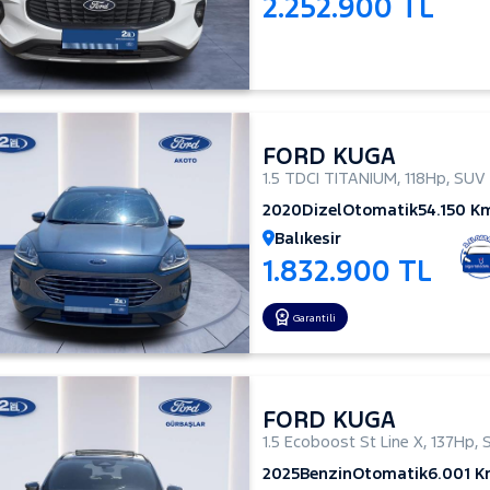
2.252.900 TL
FORD KUGA
1.5 TDCI TITANIUM
,
118Hp
,
SUV
2020
Dizel
Otomatik
54.150 K
Balıkesir
1.832.900 TL
Garantili
FORD KUGA
1.5 Ecoboost St Line X
,
137Hp
,
2025
Benzin
Otomatik
6.001 