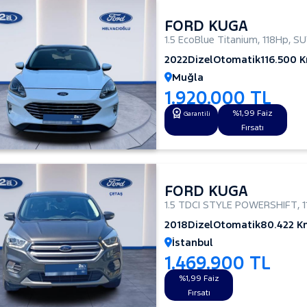
FORD KUGA
1.5 EcoBlue Titanium
,
118Hp
,
SU
2022
Dizel
Otomatik
116.500 
Muğla
1.920.000 TL
%1,99 Faiz
Garantili
Fırsatı
FORD KUGA
1.5 TDCI STYLE POWERSHIFT
,
2018
Dizel
Otomatik
80.422 K
İstanbul
1.469.900 TL
%1,99 Faiz
Fırsatı