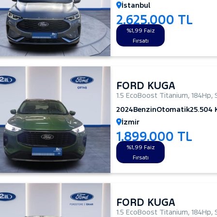
İstanbul
2.625.000 TL
%1,99 Faiz
Fırsatı
FORD KUGA
1.5 EcoBoost Titanium
,
184Hp
,
2024
Benzin
Otomatik
25.504
İzmir
1.899.000 TL
%1,99 Faiz
Fırsatı
FORD KUGA
1.5 EcoBoost Titanium
,
184Hp
,