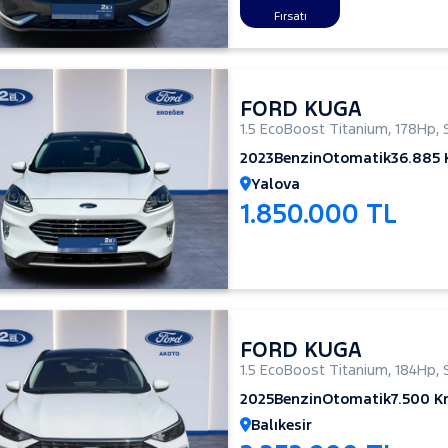
Fırsatı
FORD KUGA
1.5 EcoBoost Titanium
,
178Hp
,
2023
Benzin
Otomatik
36.885
Yalova
1.850.000 TL
FORD KUGA
1.5 EcoBoost Titanium
,
184Hp
,
2025
Benzin
Otomatik
7.500 
Balıkesir