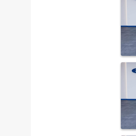
MAN
MERCEDES-BENZ
MINI
MITSUBISHI
MOTORSIKLET
NISSAN
OPEL
PEUGEOT
RENAULT
SEAT
SKODA
SSANGYONG
SUBARU
TESLA
TOGG