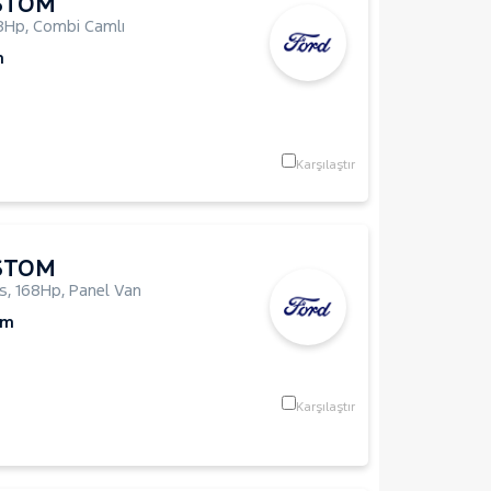
STOM
8Hp
,
Combi Camlı
m
Karşılaştır
STOM
us
,
168Hp
,
Panel Van
Km
Karşılaştır