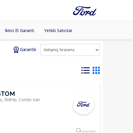
İkinci El Garanti
Yetkili Satıcılar
Garantili
Tüm Markaları
Listele >
STOM
us
,
168Hp
,
Combi Van
Karşılaştır