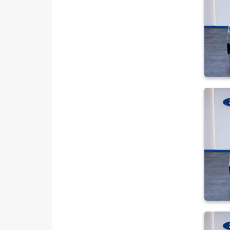
ISUZU
Iveco
Jaecoo
JEEP
KIA
LANCIA
MAN
MERCEDES-BENZ
MINI
MITSUBISHI
MOTORSIKLET
NISSAN
OPEL
PEUGEOT
RENAULT