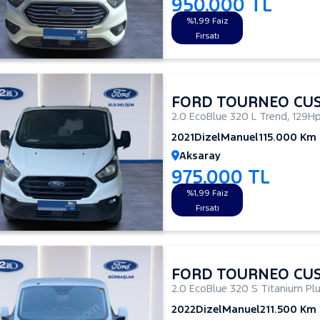
950.000 TL
%1,99 Faiz
Fırsatı
FORD TOURNEO CU
2.0 EcoBlue 320 L Trend
,
129H
2021
Dizel
Manuel
115.000 Km
Aksaray
975.000 TL
%1,99 Faiz
Fırsatı
FORD TOURNEO CU
2.0 EcoBlue 320 S Titanium Pl
2022
Dizel
Manuel
211.500 Km