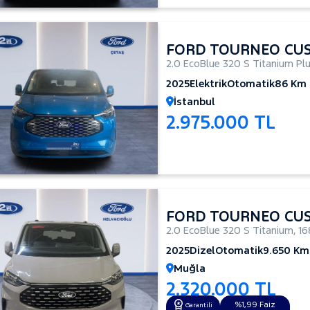
FORD TOURNEO CU
2.0 EcoBlue 320 S Titanium Pl
2025
Elektrik
Otomatik
86 Km
İstanbul
2.975.000 TL
FORD TOURNEO CU
2.0 EcoBlue 320 S Titanium
,
16
2025
Dizel
Otomatik
9.650 Km
Muğla
2.320.000 TL
%1,99 Faiz
Garantili