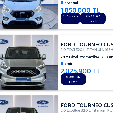
İstanbul
1.850.000 TL
%1,99 Faiz
Opsiyonlu
Fırsatı
FORD TOURNEO CU
2.0 TDCI 320 L TITANIUM
,
168
2025
Dizel
Otomatik
46.250 K
İzmir
2.025.900 TL
%1,99 Faiz
Fırsatı
FORD TOURNEO CU
2.0 EcoBlue 320 L Titanium Pl