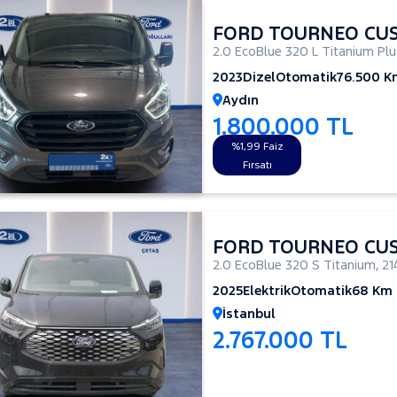
FORD TOURNEO CU
2.0 EcoBlue 320 L Titanium Pl
2023
Dizel
Otomatik
76.500 K
Aydın
1.800.000 TL
%1,99 Faiz
Fırsatı
FORD TOURNEO CU
2.0 EcoBlue 320 S Titanium
,
21
2025
Elektrik
Otomatik
68 Km
İstanbul
2.767.000 TL