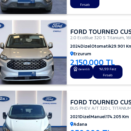
Fırsatı
FORD TOURNEO CU
2.0 EcoBlue 320 S Titanium
,
16
2024
Dizel
Otomatik
29.901 K
Erzurum
2.150.000 TL
%1,99 Faiz
Garantili
Fırsatı
FORD TOURNEO CU
BUS PHEV A/T 320 L TITANIUM
2021
Dizel
Manuel
174.205 Km
Adana