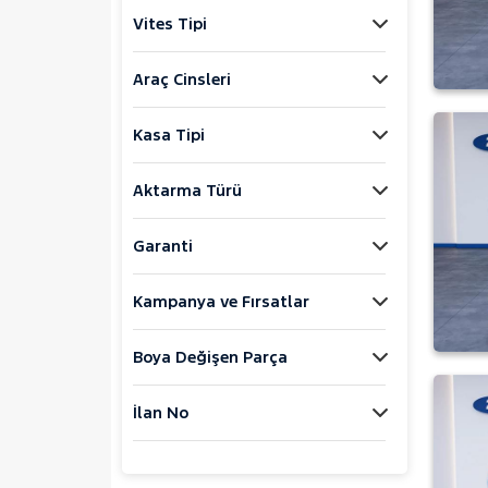
Explorer-E
Vites Tipi
F
FIESTA
Araç Cinsleri
FOCUS
Kasa Tipi
KUGA
MONDEO
Aktarma Türü
Mustang Mach-E
PUMA
Garanti
Puma-E
Kampanya ve Fırsatlar
RANGER
RANGER RAPTOR
Boya Değişen Parça
TOURNEO CONNECT
TOURNEO COURIER
İlan No
TOURNEO COURIER JOURNEY
TOURNEO CUSTOM