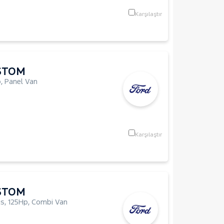
Karşılaştır
STOM
p
,
Panel Van
Karşılaştır
STOM
us
,
125Hp
,
Combi Van