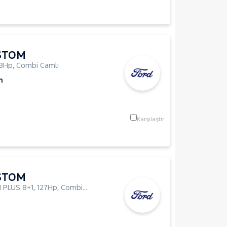
STOM
8Hp
,
Combi Camlı
m
Karşılaştır
STOM
 PLUS 8+1
,
127Hp
,
Combi Camlı