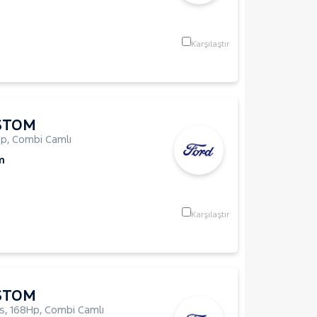
Karşılaştır
STOM
Hp
,
Combi Camlı
m
Karşılaştır
STOM
us
,
168Hp
,
Combi Camlı