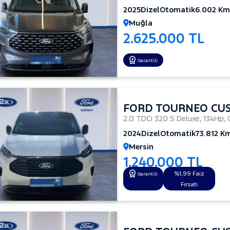
2025
Dizel
Otomatik
6.002 Km
Muğla
2.625.000 TL
Garantili
FORD TOURNEO CU
2.0 TDCi 320 S Deluxe
,
134Hp
,
2024
Dizel
Otomatik
73.812 K
Mersin
1.240.000 TL
%1,99 Faiz
Garantili
Fırsatı