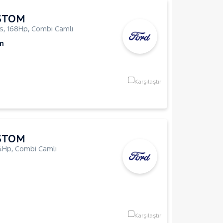
STOM
us
,
168Hp
,
Combi Camlı
m
Karşılaştır
STOM
4Hp
,
Combi Camlı
Karşılaştır