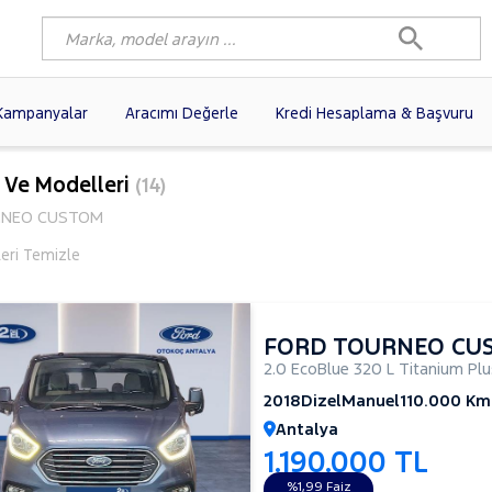
Kampanyalar
Aracımı Değerle
Kredi Hesaplama & Başvuru
9)
FIAT
(97)
RENAULT
(76)
 Ve Modelleri
(14)
AGEN
(56)
OPEL
(54)
PEUGEOT
(35)
NEO CUSTOM
I
(19)
CITROEN
(17)
TOYOTA
(14)
leri Temizle
)
KIA
(12)
VOLVO
(11)
9)
AUDI
(9)
NISSAN
(8)
FORD TOURNEO CU
2.0 EcoBlue 320 L Titanium Pl
2018
Dizel
Manuel
110.000 Km
Antalya
1.190.000 TL
%1,99 Faiz