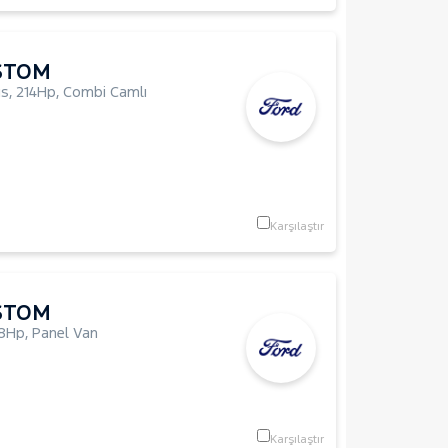
STOM
us
,
214Hp
,
Combi Camlı
Karşılaştır
STOM
8Hp
,
Panel Van
Karşılaştır