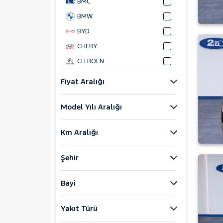
BMC
BMW
BYD
CHERY
CITROEN
CUPRA
Fiyat Aralığı
DACIA
Model Yılı Aralığı
DAIHATSU
FIAT
Km Aralığı
FORD
Bronco Sport
Şehir
C-MAX
ECOSPORT
Bayi
E-Tourneo Courier
Yakıt Türü
E-Transit