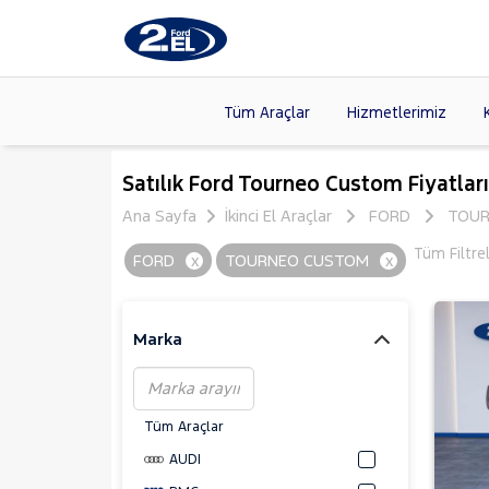
Tüm Araçlar
Hizmetlerimiz
Markalar
>
FORD
(87
Satılık Ford Tourneo Custom Fiyatları
VOLKSW
Ana Sayfa
İkinci El Araçlar
FORD
TOUR
Modeller
>
HYUNDA
Tüm Filtre
FORD
x
TOURNEO CUSTOM
x
Kasalar
>
DACIA
(13
SKODA
(
Marka
Tüm Araçlar
AUDI