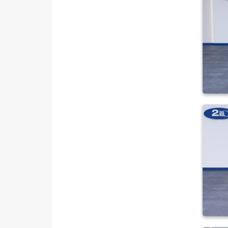
SEAT
SKODA
SSANGYONG
SUBARU
TESLA
TOGG
TOYOTA
TRAKTÖR
VOLKSWAGEN
VOLVO