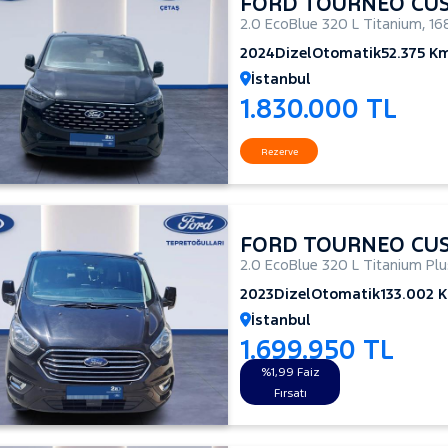
FORD TOURNEO CU
2.0 EcoBlue 320 L Titanium
,
16
2024
Dizel
Otomatik
52.375 K
İstanbul
1.830.000 TL
Rezerve
FORD TOURNEO CU
2.0 EcoBlue 320 L Titanium Pl
2023
Dizel
Otomatik
133.002 
İstanbul
1.699.950 TL
%1,99 Faiz
Fırsatı