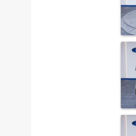
2.0 TDCi 320 S Deluxe
2.0 EcoBlue 320 L Titanium
2.0 EcoBlue 320 L Titanium
Plus
2.0 EcoBlue 320 L Trend
2.0 EcoBlue 320 S Titanium
2.0 EcoBlue 320 S Titanium
Plus
2.0 TDCI 320 L TITANIUM
BUS PHEV A/T 320 L
TITANIUM PLUS 8+1
TRANSIT
TRANSIT CONNECT
TRANSIT COURIER
TRANSIT CUSTOM
Foton
HONDA
HYUNDAI