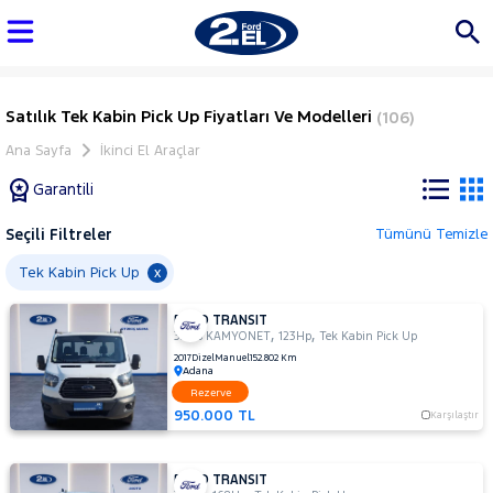
Satılık Tek Kabin Pick Up Fiyatları Ve Modelleri
(106)
Ana Sayfa
İkinci El Araçlar
Garantili
Seçili Filtreler
Tümünü Temizle
Marka
Tek Kabin Pick Up
x
FORD TRANSIT
Tüm
,
,
330S KAMYONET
123Hp
Tek Kabin Pick Up
Araçlar
2017
Dizel
Manuel
152.802 Km
Adana
AUDI
Rezerve
BMC
950.000 TL
Karşılaştır
BMW
BYD
FORD TRANSIT