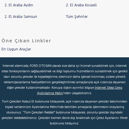
2. El Araba Aydın
2. El Araba Kocaeli
2. El Araba Samsun
Tüm Şehirler
Öne Çıkan Linkler
En Uygun Araçlar
Aracımı Değerle
İnternet sitemizde, FORD OTOSAN olarak size daha iyi hizmet sunabilmek için, internet
sitesi fonksiyonlarını sağlayabilmek ve bilgi toplumu hizmetlerini sunabilmek için gerekli
İkinci El Garanti
olan zorunlu çerezler ile kişiselleştirme, sitemizin daha işlevsel kılınması, sizlere yönelik
reklam/pazarlama faaliyetlerinin gerçekleştirilmesi amaçlarıyla açık rızanıza dayanan
Kampanyalar
diğer çerezler kullanılmaktadır. Konuya ilişkin ayrıntılı bilgiye
İnternet Sitesi Çerez
Aydınlatma Metni
’nden ulaşabilirsiniz.
Kredi Hesaplama & Başvuru
Tüm Çerezleri Kabul Et butonuna tıklayarak, açık rızanıza dayanan çerezler bakımından
kişisel verilerinizin Aydınlatma Metni’nde belirtilen amaçlarla işlenmesini onaylamış
olursunuz. “Tüm Çerezleri Reddet” butonuna tıklayarak, zorunlu çerezler dışındaki
© 2026 Ford Türkiye
Ford Kurumsal
Hakkımızda
çerezleri reddedebilirsiniz. Çerezleri kısmen devre dışı bırakmak için Çerez Ayarlarını Yönet
butonuna tıklayınız.
Şartlar & Kişisel Verilerin Korunması
S.S.S.
Faydalı Bağlantılar