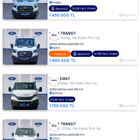
Muğla
TOGG
%1,99 Faiz Fırsatı
Garantili
RAMA
TOYOTA
1.450.000 TL
Karşılaştır
YAP
TRAKTÖR
VOLKSWAGEN
FORD TRANSIT
,
,
350 L
162Hp
Tek Kabin Pick Up
VOLVO
2025
Dizel
Manuel
62.500 Km
Aydın
%1,99 Faiz Fırsatı
Rezerve
Garantili
1.900.000 TL
Karşılaştır
Iveco DAILY
,
,
16+1
154Hp
Tek Kabin Pick Up
2025
Dizel
Manuel
21.056 Km
Samsun
%1,99 Faiz Fırsatı
1.750.000 TL
Karşılaştır
FORD TRANSIT
,
,
350 M
121Hp
Tek Kabin Pick Up
2024
Dizel
Manuel
23.000 Km
İzmir