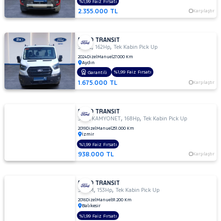
%1,99 Faiz Fırsatı
2.355.000 TL
Karşılaştır
FORD TRANSIT
,
,
350 L
162Hp
Tek Kabin Pick Up
2024
Dizel
Manuel
27.000 Km
Aydın
%1,99 Faiz Fırsatı
Garantili
1.675.000 TL
Karşılaştır
FORD TRANSIT
,
,
350L KAMYONET
168Hp
Tek Kabin Pick Up
2019
Dizel
Manuel
251.000 Km
İzmir
%1,99 Faiz Fırsatı
938.000 TL
Karşılaştır
FORD TRANSIT
,
,
350 M
153Hp
Tek Kabin Pick Up
2016
Dizel
Manuel
91.200 Km
Balıkesir
%1,99 Faiz Fırsatı