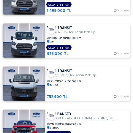
%1,99 Faiz Fırsatı
1.499.000 TL
Karşılaştır
FORD TRANSIT
,
,
330 S
125Hp
Tek Kabin Pick Up
2020
Dizel
Manuel
128.000 Km
İzmir
%1,99 Faiz Fırsatı
958.000 TL
Karşılaştır
FORD TRANSIT
,
,
350 M
153Hp
Tek Kabin Pick Up
2013
Dizel
Manuel
246.340 Km
Balıkesir
752.900 TL
Karşılaştır
FORD RANGER
,
,
2.0 ECOBLUE 4X2 XLT OTOMATİK
201Hp
Tek Kabin Pick Up
2023
Dizel
Otomatik
66.310 Km
İstanbul