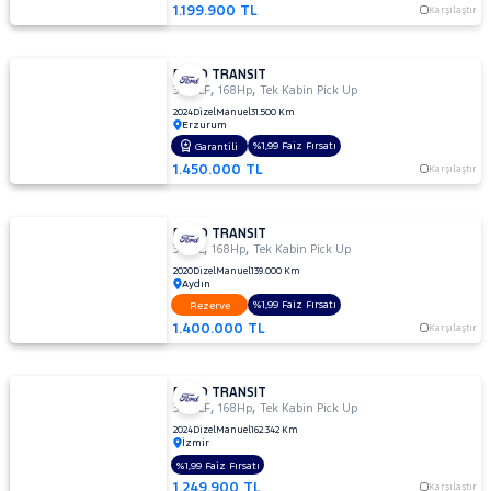
1.199.900 TL
Karşılaştır
FORD TRANSIT
,
,
350 LF
168Hp
Tek Kabin Pick Up
2024
Dizel
Manuel
31.500 Km
Erzurum
%1,99 Faiz Fırsatı
Garantili
1.450.000 TL
Karşılaştır
FORD TRANSIT
,
,
350 L
168Hp
Tek Kabin Pick Up
2020
Dizel
Manuel
139.000 Km
Aydın
%1,99 Faiz Fırsatı
Rezerve
1.400.000 TL
Karşılaştır
FORD TRANSIT
,
,
350 LF
168Hp
Tek Kabin Pick Up
2024
Dizel
Manuel
162.342 Km
İzmir
%1,99 Faiz Fırsatı
1.249.900 TL
Karşılaştır