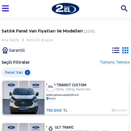
Satılık Panel Van Fiyatları Ve Modelleri
(208)
Ana Sayfa
İkinci El Araçlar
Garantili
Seçili Filtreler
Tümünü Temizle
Marka
Panel Van
x
FORD TRANSIT CUSTOM
Tüm
,
,
340 L Trend
129Hp
Panel Van
Araçlar
2019
Dizel
Manuel
225.576 Km
İzmir
AUDI
BMC
750.000 TL
Karşılaştır
BMW
BYD
RENAULT TRAFIC