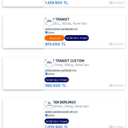
1.459.900 TL
Karşılaştır
FORD TRANSIT
,
,
VAN 350 L
182Hp
Panel Van
2021
Dizel
Manuel
496.606 Km
İzmir
%1,99 Faiz Fırsatı
Rezerve
875.000 TL
Karşılaştır
FORD TRANSIT CUSTOM
,
,
340 S Trend
168Hp
Panel Van
2019
Dizel
Manuel
139.621 Km
İzmir
%1,99 Faiz Fırsatı
950.000 TL
Karşılaştır
CITROEN BERLINGO
,
,
1.5 BLUEHDI
129Hp
Panel Van
2025
Dizel
Otomatik
51.235 Km
İzmir
%1,99 Faiz Fırsatı
1.059.900 TL
Karşılaştır