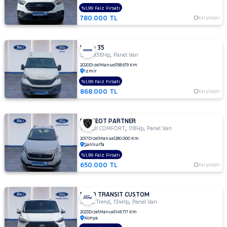
%1,99 Faiz Fırsatı
780.000 TL
Karşılaştır
Iveco 35
,
,
S 14
938Hp
Panel Van
2020
Dizel
Manuel
158.679 Km
İzmir
%1,99 Faiz Fırsatı
868.000 TL
Karşılaştır
PEUGEOT PARTNER
,
,
1.6 HDI COMFORT
118Hp
Panel Van
2017
Dizel
Manuel
280.000 Km
Şanlıurfa
%1,99 Faiz Fırsatı
650.000 TL
Karşılaştır
FORD TRANSIT CUSTOM
,
,
320 L Trend
134Hp
Panel Van
2023
Dizel
Manuel
149.717 Km
Konya