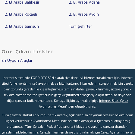
2. El Araba Balıkesir
2. El Araba Adana
2. El Araba Kocaeli
2. El Araba Aydın
2. El Araba Samsun
Tüm Şehirler
Öne Çıkan Linkler
En Uygun Araçlar
Aracımı Değerle
İnternet sitemizde, FORD OTOSAN olarak size daha iyi hizmet sunabilmek için, internet
sitesi fonksiyonlarını sağlayabilmek ve bilgi toplumu hizmetlerini sunabilmek için gerekli
İkinci El Garanti
olan zorunlu çerezler ile kişiselleştirme, sitemizin daha işlevsel kılınması, sizlere yönelik
reklam/pazarlama faaliyetlerinin gerçekleştirilmesi amaçlarıyla açık rızanıza dayanan
Kampanyalar
diğer çerezler kullanılmaktadır. Konuya ilişkin ayrıntılı bilgiye
İnternet Sitesi Çerez
Aydınlatma Metni
’nden ulaşabilirsiniz.
Kredi Hesaplama & Başvuru
Tüm Çerezleri Kabul Et butonuna tıklayarak, açık rızanıza dayanan çerezler bakımından
kişisel verilerinizin Aydınlatma Metni’nde belirtilen amaçlarla işlenmesini onaylamış
olursunuz. “Tüm Çerezleri Reddet” butonuna tıklayarak, zorunlu çerezler dışındaki
© 2026 Ford Türkiye
Ford Kurumsal
Hakkımızda
çerezleri reddedebilirsiniz. Çerezleri kısmen devre dışı bırakmak için Çerez Ayarlarını Yönet