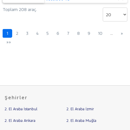
Toplam 208 araç.
1
2
3
4
5
6
7
8
9
10
…
»
»»
Şehirler
2. El Araba İstanbul
2. El Araba İzmir
2. El Araba Ankara
2. El Araba Muğla