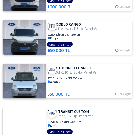
%1,99 Faiz Fırsatı
1.200.000 TL
Karşılaştır
FIAT DOBLO CARGO
,
,
1.6 Multijet Maxi
118Hp
Panel Van
2022
Dizel
Manuel
117.669 Km
Konya
%1,99 Faiz Fırsatı
650.000 TL
Karşılaştır
FORD TOURNEO CONNECT
,
,
1.8 TDCI K210 S
88Hp
Panel Van
2013
Dizel
Manuel
352.500 Km
Aksaray
350.000 TL
Karşılaştır
FORD TRANSIT CUSTOM
,
,
320 L Trend
168Hp
Panel Van
2024
Dizel
Manuel
54.039 Km
İzmir
%1,99 Faiz Fırsatı