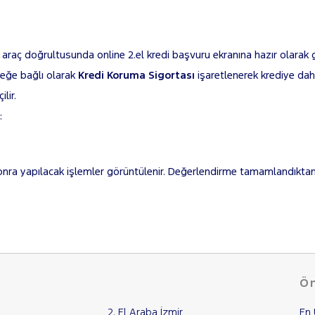
z araç doğrultusunda online 2.el kredi başvuru ekranına hazır olarak g
steğe bağlı olarak
Kredi Koruma Sigortası
işaretlenerek krediye dahil
lir.
:
onra yapılacak işlemler görüntülenir. Değerlendirme tamamlandıkta
Ön
2. El Araba İzmir
En 