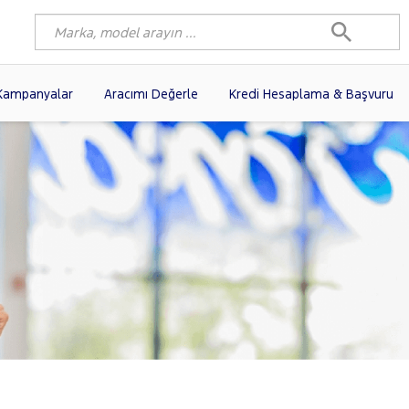
Kampanyalar
Aracımı Değerle
Kredi Hesaplama & Başvuru
6)
FIAT
(103)
RENAULT
(82)
AGEN
(63)
OPEL
(55)
PEUGEOT
(40)
N
(20)
DACIA
(17)
TOYOTA
(13)
I
(13)
VOLVO
(12)
KIA
(11)
10)
SKODA
(10)
AUDI
(10)