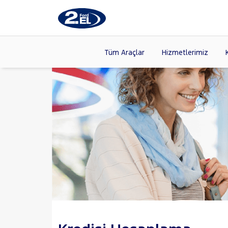
Tüm Araçlar
Hizmetlerimiz
Markalar
>
FORD
(87
VOLKSW
Modeller
>
CITROE
Kasalar
>
HYUNDA
NISSAN
(