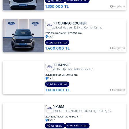
%1,99 Faiz Fırsatı
Garantili
1.350.000 TL
Karşılaştır
FORD TOURNEO COURIER
,
,
1.0 EcoBoost Active
122Hp
Combi Camlı
2025
Benzin
Otomatik
28.000 Km
Aydın
%1,99 Faiz Fırsatı
1.400.000 TL
Karşılaştır
FORD TRANSIT
,
,
350 M
168Hp
Tek Kabin Pick Up
2019
Dizel
Manuel
179.463 Km
Aydın
%1,99 Faiz Fırsatı
1.600.000 TL
Karşılaştır
FORD KUGA
,
,
1.5 ECOBLUE TITANIUM OTOMATİK
184Hp
SUV
2024
Benzin
Otomatik
11.500 Km
Aydın
%1,99 Faiz Fırsatı
Garantili