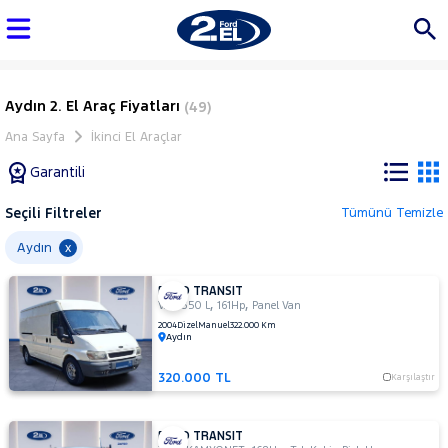
Aydın 2. El Araç Fiyatları
(49)
Ana Sayfa
İkinci El Araçlar
Garantili
Seçili Filtreler
Tümünü Temizle
Marka
Aydın
x
FORD TRANSIT
Tüm
,
,
VAN 350 L
161Hp
Panel Van
Araçlar
2004
Dizel
Manuel
322.000 Km
Aydın
AUDI
BMC
320.000 TL
Karşılaştır
BMW
BYD
FORD TRANSIT