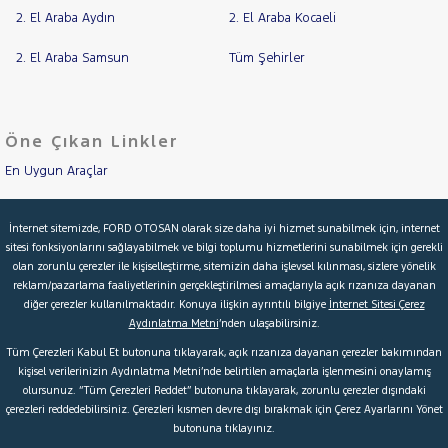
2. El Araba Aydın
2. El Araba Kocaeli
2. El Araba Samsun
Tüm Şehirler
Öne Çıkan Linkler
En Uygun Araçlar
Aracımı Değerle
İnternet sitemizde, FORD OTOSAN olarak size daha iyi hizmet sunabilmek için, internet
sitesi fonksiyonlarını sağlayabilmek ve bilgi toplumu hizmetlerini sunabilmek için gerekli
İkinci El Garanti
olan zorunlu çerezler ile kişiselleştirme, sitemizin daha işlevsel kılınması, sizlere yönelik
reklam/pazarlama faaliyetlerinin gerçekleştirilmesi amaçlarıyla açık rızanıza dayanan
Kampanyalar
diğer çerezler kullanılmaktadır. Konuya ilişkin ayrıntılı bilgiye
İnternet Sitesi Çerez
Aydınlatma Metni
’nden ulaşabilirsiniz.
Kredi Hesaplama & Başvuru
Tüm Çerezleri Kabul Et butonuna tıklayarak, açık rızanıza dayanan çerezler bakımından
kişisel verilerinizin Aydınlatma Metni’nde belirtilen amaçlarla işlenmesini onaylamış
olursunuz. “Tüm Çerezleri Reddet” butonuna tıklayarak, zorunlu çerezler dışındaki
© 2026 Ford Türkiye
Ford Kurumsal
Hakkımızda
çerezleri reddedebilirsiniz. Çerezleri kısmen devre dışı bırakmak için Çerez Ayarlarını Yönet
butonuna tıklayınız.
Şartlar & Kişisel Verilerin Korunması
S.S.S.
Faydalı Bağlantılar