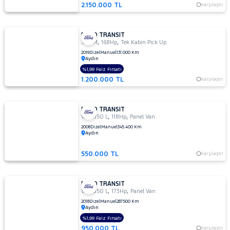
2.150.000 TL
Karşılaştır
FORD TRANSIT
,
,
350 M
168Hp
Tek Kabin Pick Up
2019
Dizel
Manuel
131.000 Km
Aydın
%1,99 Faiz Fırsatı
1.200.000 TL
Karşılaştır
FORD TRANSIT
,
,
VAN 350 L
118Hp
Panel Van
2008
Dizel
Manuel
345.400 Km
Aydın
550.000 TL
Karşılaştır
FORD TRANSIT
,
,
VAN 350 L
173Hp
Panel Van
2018
Dizel
Manuel
287.500 Km
Aydın
%1,99 Faiz Fırsatı
950.000 TL
Karşılaştır