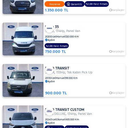
%1,99 Faiz Fırsatı
Rezerve
Garantili
1.350.000 TL
Karşılaştır
Iveco 35
,
,
S 12 D
134Hp
Panel Van
2020
Dizel
Manuel
320.000 Km
Aydın
%1,99 Faiz Fırsatı
750.000 TL
Karşılaştır
FORD TRANSIT
,
,
330 M
153Hp
Tek Kabin Pick Up
2013
Dizel
Manuel
318.000 Km
Aydın
900.000 TL
Karşılaştır
FORD TRANSIT CUSTOM
,
,
320 S DELUXE
134Hp
Panel Van
2024
Dizel
Otomatik
93.000 Km
Aydın