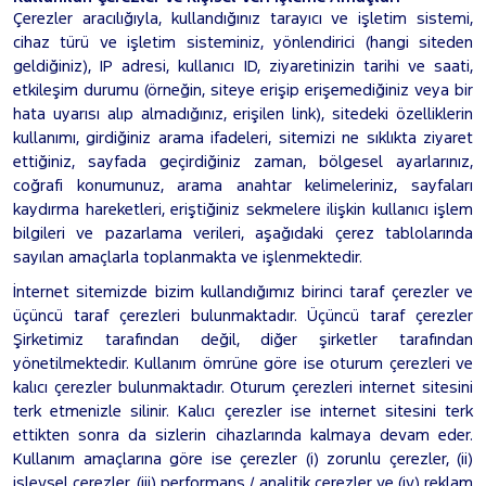
Çerezler aracılığıyla, kullandığınız tarayıcı ve işletim sistemi,
cihaz türü ve işletim sisteminiz, yönlendirici (hangi siteden
geldiğiniz), IP adresi, kullanıcı ID, ziyaretinizin tarihi ve saati,
etkileşim durumu (örneğin, siteye erişip erişemediğiniz veya bir
hata uyarısı alıp almadığınız, erişilen link), sitedeki özelliklerin
kullanımı, girdiğiniz arama ifadeleri, sitemizi ne sıklıkta ziyaret
ettiğiniz, sayfada geçirdiğiniz zaman, bölgesel ayarlarınız,
coğrafi konumunuz, arama anahtar kelimeleriniz, sayfaları
kaydırma hareketleri, eriştiğiniz sekmelere ilişkin kullanıcı işlem
bilgileri ve pazarlama verileri, aşağıdaki çerez tablolarında
sayılan amaçlarla toplanmakta ve işlenmektedir.
İnternet sitemizde bizim kullandığımız birinci taraf çerezler ve
üçüncü taraf çerezleri bulunmaktadır. Üçüncü taraf çerezler
Şirketimiz tarafından değil, diğer şirketler tarafından
yönetilmektedir. Kullanım ömrüne göre ise oturum çerezleri ve
kalıcı çerezler bulunmaktadır. Oturum çerezleri internet sitesini
terk etmenizle silinir. Kalıcı çerezler ise internet sitesini terk
ettikten sonra da sizlerin cihazlarında kalmaya devam eder.
Kullanım amaçlarına göre ise çerezler (i) zorunlu çerezler, (ii)
işlevsel çerezler, (iii) performans / analitik çerezler ve (iv) reklam