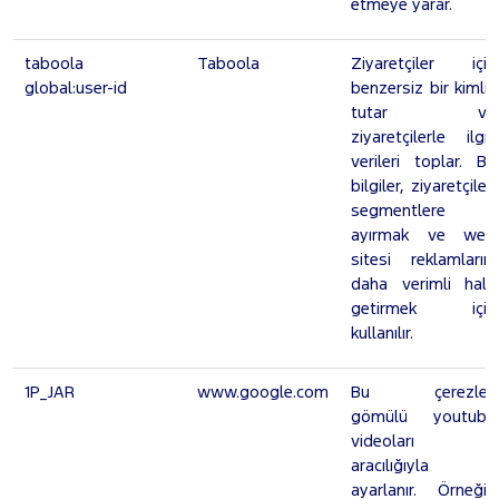
etmeye yarar.
taboola
Taboola
Ziyaretçiler için
global:user-id
benzersiz bir kimlik
tutar ve
ziyaretçilerle ilgili
verileri toplar. Bu
bilgiler, ziyaretçileri
segmentlere
ayırmak ve web
sitesi reklamlarını
daha verimli hale
getirmek için
kullanılır.
1P_JAR
www.google.com
Bu çerezler,
gömülü youtube
videoları
aracılığıyla
ayarlanır. Örneğin