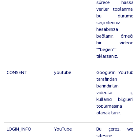
sürece hassas
veriler toplanmaz,
bu durumda
seçimleriniz
hesabınıza
bağlanır, örneğin
bir videoda
""beğen"" i
tıklarsanız.
CONSENT
youtube
Google'ın YouTube
tarafından
barındırılan
videolar için
kullanıcı bilgilerini
toplamasına
olanak tanır.
LOGIN_INFO
YouTube
Bu çerez, web
sitesine