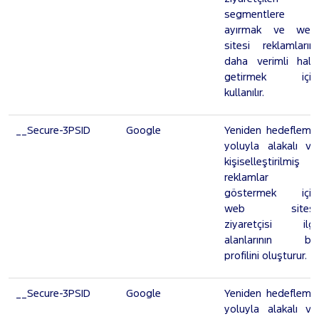
segmentlere
ayırmak ve web
sitesi reklamlarını
daha verimli hale
getirmek için
kullanılır.
__Secure-3PSID
Google
Yeniden hedefleme
yoluyla alakalı ve
kişiselleştirilmiş
reklamlar
göstermek için
web sitesi
ziyaretçisi ilgi
alanlarının bir
profilini oluşturur.
__Secure-3PSID
Google
Yeniden hedefleme
yoluyla alakalı ve