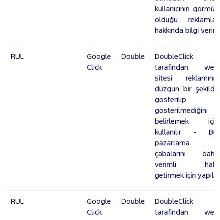
kullanıcının görmüş
olduğu reklamlar
hakkında bilgi verir.
RUL
Google Double
DoubleClick
Click
tarafından web
sitesi reklamının
düzgün bir şekilde
gösterilip
gösterilmediğini
belirlemek için
kullanılır - Bu,
pazarlama
çabalarını daha
verimli hale
getirmek için yapılır.
RUL
Google Double
DoubleClick
Click
tarafından web