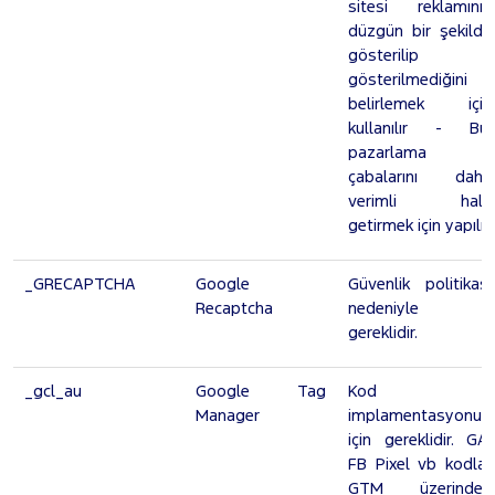
sitesi reklamının
düzgün bir şekilde
gösterilip
gösterilmediğini
belirlemek için
kullanılır - Bu,
pazarlama
çabalarını daha
verimli hale
getirmek için yapılır.
_GRECAPTCHA
Google
Güvenlik politikası
Recaptcha
nedeniyle
gereklidir.
_gcl_au
Google Tag
Kod
Manager
implamentasyonu
için gereklidir. GA,
FB Pixel vb kodlar
GTM üzerinden