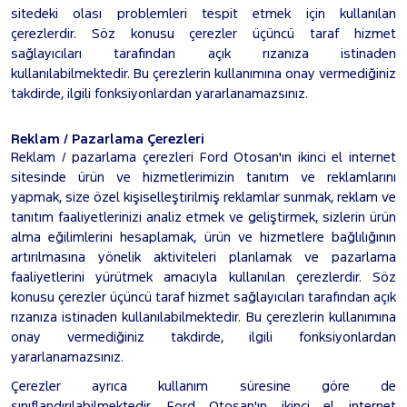
sitedeki olası problemleri tespit etmek için kullanılan
çerezlerdir. Söz konusu çerezler üçüncü taraf hizmet
sağlayıcıları tarafından açık rızanıza istinaden
kullanılabilmektedir. Bu çerezlerin kullanımına onay vermediğiniz
takdirde, ilgili fonksiyonlardan yararlanamazsınız.
Reklam / Pazarlama Çerezleri
Reklam / pazarlama çerezleri Ford Otosan'ın ikinci el internet
sitesinde ürün ve hizmetlerimizin tanıtım ve reklamlarını
yapmak, size özel kişiselleştirilmiş reklamlar sunmak, reklam ve
tanıtım faaliyetlerinizi analiz etmek ve geliştirmek, sizlerin ürün
alma eğilimlerini hesaplamak, ürün ve hizmetlere bağlılığının
artırılmasına yönelik aktiviteleri planlamak ve pazarlama
faaliyetlerini yürütmek amacıyla kullanılan çerezlerdir. Söz
konusu çerezler üçüncü taraf hizmet sağlayıcıları tarafından açık
rızanıza istinaden kullanılabilmektedir. Bu çerezlerin kullanımına
onay vermediğiniz takdirde, ilgili fonksiyonlardan
yararlanamazsınız.
Çerezler ayrıca kullanım süresine göre de
sınıflandırılabilmektedir. Ford Otosan'ın ikinci el internet