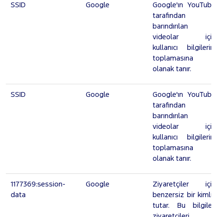
SSID
Google
Google'ın YouTube
tarafından
barındırılan
videolar için
kullanıcı bilgilerini
toplamasına
olanak tanır.
SSID
Google
Google'ın YouTube
tarafından
barındırılan
videolar için
kullanıcı bilgilerini
toplamasına
olanak tanır.
1177369:session-
Google
Ziyaretçiler için
data
benzersiz bir kimlik
tutar. Bu bilgiler,
ziyaretçileri