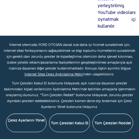
yerleştirilmiş
YouTube videolarını
oynatmak için
kullanılır.
PREF
YouTube
YouTube,
İnternet sitemizde, FORD OTOSAN olarak size daha iyi hizmet sunabilmek için,
kullanıcının tercih
internet sitesi fonksiyonlarını sağlayabilmek ve bilgi toplumu hizmetlerini sunabilmek
ettiği sayfa
için gerekli olan zorunlu çerezler ile kişiselleştirme, sitemizin daha işlevsel kılınması,
yapılandırması ve
sizlere yönelik reklam/pazarlama faaliyetlerinin gerçekleştirilmesi amaçlarıyla açık
rızanıza dayanan diğer çerezler kullanılmaktadır. Konuya ilişkin ayrıntılı bilgiye
otomatik oynatma,
İnternet Sitesi Çerez Aydınlatma Metni
’nden ulaşabilirsiniz.
karışık içerik ve
oynatıcı boyutu
Tüm Çerezleri Kabul Et butonuna tıklayarak, açık rızanıza dayanan çerezler
bakımından kişisel verilerinizin Aydınlatma Metni’nde belirtilen amaçlarla işlenmesini
gibi oynatma
onaylamış olursunuz. “Tüm Çerezleri Reddet” butonuna tıklayarak, zorunlu çerezler
tercihleri ??gibi
dışındaki çerezleri reddedebilirsiniz. Çerezleri kısmen devre dışı bırakmak için Çerez
bilgileri depolamak
Ayarlarını Yönet butonuna tıklayınız.
için "PREF" çerezini
kullanır. YouTube
Çerez Ayarlarını Yönet
Tüm Çerezleri Kabul Et
Tüm Çerezleri Reddet
Müzik için bu
tercihler arasında
ses seviyesi, tekrar