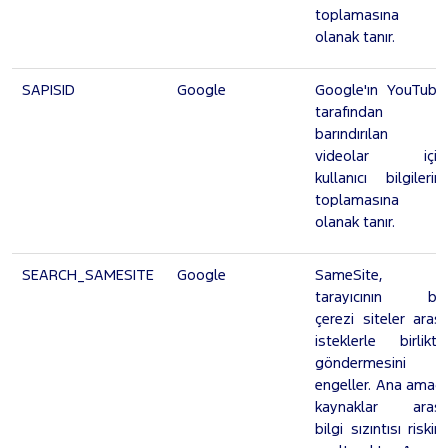
toplamasına
olanak tanır.
SAPISID
Google
Google'ın YouTube
tarafından
barındırılan
videolar için
kullanıcı bilgilerini
toplamasına
olanak tanır.
SEARCH_SAMESITE
Google
SameSite,
tarayıcının bu
çerezi siteler arası
isteklerle birlikte
göndermesini
engeller. Ana amaç,
kaynaklar arası
bilgi sızıntısı riskini