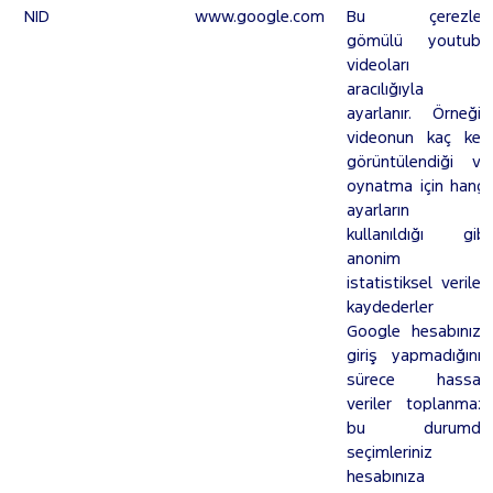
NID
www.google.com
Bu çerezler,
gömülü youtube
videoları
aracılığıyla
ayarlanır. Örneğin
videonun kaç kez
görüntülendiği ve
oynatma için hangi
ayarların
kullanıldığı gibi
anonim
istatistiksel verileri
kaydederler .
Google hesabınıza
giriş yapmadığınız
sürece hassas
veriler toplanmaz,
bu durumda
seçimleriniz
hesabınıza