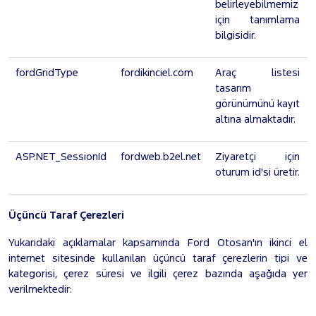
belirleyebilmemiz
için tanımlama
bilgisidir.
fordGridType
fordikinciel.com
Araç listesi
tasarım
görünümünü kayıt
altına almaktadır.
ASP.NET_SessionId
fordweb.b2el.net
Ziyaretçi için
oturum id'si üretir.
Üçüncü Taraf Çerezleri
Yukarıdaki açıklamalar kapsamında Ford Otosan'ın ikinci el
internet sitesinde kullanılan üçüncü taraf çerezlerin tipi ve
kategorisi, çerez süresi ve ilgili çerez bazında aşağıda yer
verilmektedir: