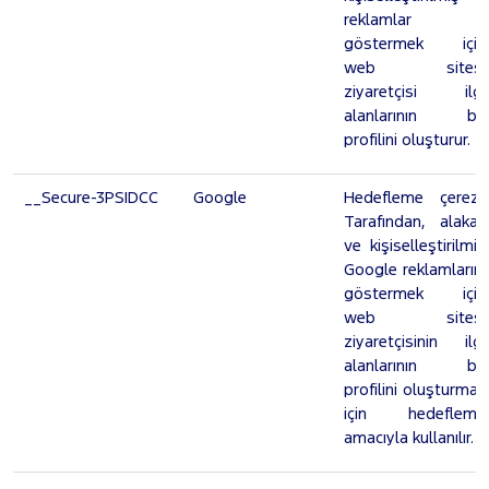
reklamlar
göstermek için
web sitesi
ziyaretçisi ilgi
alanlarının bir
profilini oluşturur.
__Secure-3PSIDCC
Google
Hedefleme çerezi.
Tarafından, alakalı
ve kişiselleştirilmiş
Google reklamlarını
göstermek için
web sitesi
ziyaretçisinin ilgi
alanlarının bir
profilini oluşturmak
için hedefleme
amacıyla kullanılır.