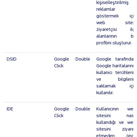
kişiselleştirilmiş
reklamlar
göstermek için
web sitesi
ziyaretçisi ilgi
alanlarının bir
profilini oluşturur.
DSID
Google Double
Google tarafından
Click
Google haritalarının
kullanıcı tercihlerini
ve bilgilerini
saklamak için
kullanılır.
IDE
Google Double
Kullanıcının web
Click
sitesini nasıl
kullandığı ve web
sitesini ziyaret
etmeden önce