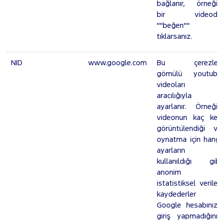
bağlanır, örneğin
bir videoda
""beğen"" i
tıklarsanız.
NID
www.google.com
Bu çerezler,
gömülü youtube
videoları
aracılığıyla
ayarlanır. Örneğin
videonun kaç kez
görüntülendiği ve
oynatma için hangi
ayarların
kullanıldığı gibi
anonim
istatistiksel verileri
kaydederler .
Google hesabınıza
giriş yapmadığınız