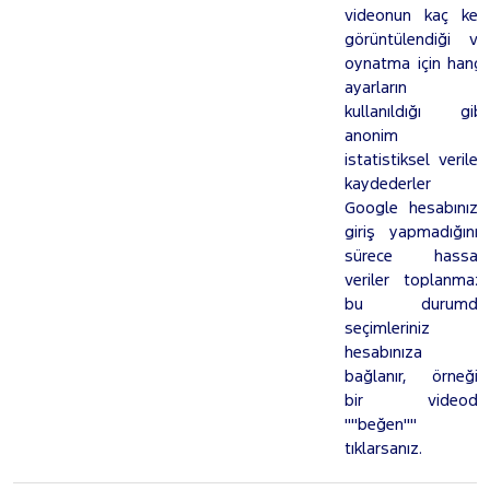
videonun kaç kez
görüntülendiği ve
oynatma için hangi
ayarların
kullanıldığı gibi
anonim
istatistiksel verileri
kaydederler .
Google hesabınıza
giriş yapmadığınız
sürece hassas
veriler toplanmaz,
bu durumda
seçimleriniz
hesabınıza
bağlanır, örneğin
bir videoda
""beğen"" i
tıklarsanız.