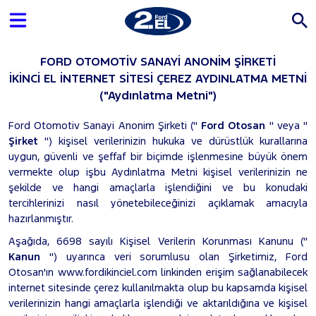
FORD OTOMOTİV SANAYİ ANONİM ŞİRKETİ
İKİNCİ EL İNTERNET SİTESİ ÇEREZ AYDINLATMA METNİ
("Aydınlatma Metni")
Ford Otomotiv Sanayi Anonim Şirketi ("
Ford Otosan
" veya "
Şirket
") kişisel verilerinizin hukuka ve dürüstlük kurallarına
uygun, güvenli ve şeffaf bir biçimde işlenmesine büyük önem
vermekte olup işbu Aydınlatma Metni kişisel verilerinizin ne
şekilde ve hangi amaçlarla işlendiğini ve bu konudaki
tercihlerinizi nasıl yönetebileceğinizi açıklamak amacıyla
hazırlanmıştır.
Aşağıda, 6698 sayılı Kişisel Verilerin Korunması Kanunu ("
Kanun
") uyarınca veri sorumlusu olan Şirketimiz, Ford
Otosan'ın www.fordikinciel.com linkinden erişim sağlanabilecek
internet sitesinde çerez kullanılmakta olup bu kapsamda kişisel
verilerinizin hangi amaçlarla işlendiği ve aktarıldığına ve kişisel