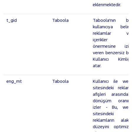
eklenmektedir.
t_gid
Taboola
Taboola'nın bu
kullanıcıya belirli
reklamlar ve
içerikler
önermesine izin
veren benzersiz bir
Kullanıcı Kimliği
atar.
eng_mt
Taboola
Kullanıcı ile web
sitesindeki reklam
afişleri arasındaki
dönüşüm oranını
izler - Bu, web
sitesindeki
reklamların alaka
düzeyini optimize