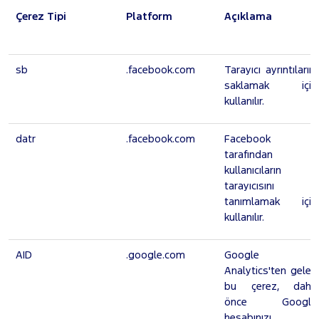
Çerez Tipi
Platform
Açıklama
sb
.facebook.com
Tarayıcı ayrıntılarını
saklamak için
kullanılır.
datr
.facebook.com
Facebook
tarafından
kullanıcıların
tarayıcısını
tanımlamak için
kullanılır.
AID
.google.com
Google
Analytics'ten gelen
bu çerez, daha
önce Google
hesabınızı