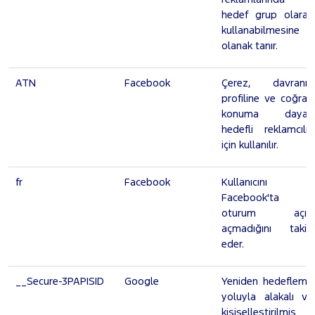
hedef grup olarak
kullanabilmesine
olanak tanır.
ATN
Facebook
Çerez, davranış
profiline ve coğrafi
konuma dayalı
hedefli reklamcılık
için kullanılır.
fr
Facebook
Kullanıcını
Facebook'ta
oturum açıp
açmadığını takip
eder.
__Secure-3PAPISID
Google
Yeniden hedefleme
yoluyla alakalı ve
kişiselleştirilmiş