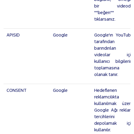
bir videoda
""beğen"" i
tıklarsanız.
APISID
Google
Google'ın YouTube
tarafından
barındırılan
videolar için
kullanıcı bilgilerini
toplamasına
olanak tanır.
CONSENT
Google
Hedeflenen
reklamcılıkta
kullanılmak üzere
Google Ağı reklam
tercihlerini
depolamak için
kullanılır.