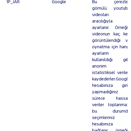
1P_JAR
Google
Bu çerezler,
gömülü youtube
videoları
aracılığıyla
ayarlanır. Örneğin
videonun kaç kez
görüntülendiği ve
oynatma için hangi
ayarların
kullanıldığı gibi
anonim
istatistiksel verileri
kaydederler.Google
hesabınıza giriş
yapmadığınız
sürece hassas
veriler toplanmaz,
bu durumda
seçimleriniz
hesabınıza
bağlanır, örneğin