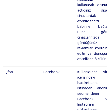
kullanarak oturum
açtığınız diğer
cihazlardaki
etkinliklerinizi
birbirine bağlar.
Buna göre,
cihazlarınızda
gördüğünüz
reklamlar koordine
edilir ve dönüşüm
etkinlikleri ölçülür.
_fbp
Facebook
Kullanıcıların site
içerisindeki
hareketlerine
istinaden anonim
segmentlerin
Facebook ve
Instagram
reklamlarında