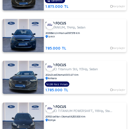
OTOMATIK
Garantili
1.875.000 TL
1.5 TI-
Karşılaştır
VCT
TREND
X
FORD FOCUS
,
,
1.6 TITANIUM
114Hp
Sedan
1.5
2009
Benzin
Manuel
197.578 Km
TREND-
İzmir
X
1.6
785.000 TL
Karşılaştır
AMBIENTE
1.6
FORD FOCUS
Duratec
,
,
1.5 TDCI Titanium Stil
113Hp
Sedan
Ti-VCT
2024
Dizel
Otomatik
13.417 Km
Titanium
Ankara
1.6
%1,99 Faiz Fırsatı
GHIA
1.785.000 TL
Karşılaştır
1.6
TDCI
GHIA
FORD FOCUS
,
,
1.5 TDCI TITANIUM POWERSHIFT
118Hp
StationWagon
1.6 TDCI
2015
Dizel
Yarı Otomatik
253.000 Km
TITANIUM
Konya
1.6