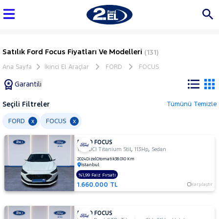
Satılık Ford Focus Fiyatları Ve Modelleri
(131)
Ana Sayfa
İkinci El Araçlar
FORD
FOCUS
Garantili
Seçili Filtreler
Tümünü Temizle
Marka
FORD
FOCUS
x
x
FORD FOCUS
Tüm
,
,
1.5 TDCI Titanium Stil
113Hp
Sedan
Araçlar
2024
Dizel
Otomatik
38.010 Km
İstanbul
AUDI
%1,99 Faiz Fırsatı
BMC
1.660.000 TL
Karşılaştır
BMW
BYD
FORD FOCUS