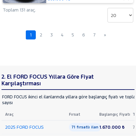
Mustang
Toplam 131 araç.
Mach-E
PUMA
Puma-
E
RANGER
1
2
3
4
5
6
7
»
RANGER
RAPTOR
TOURNEO
CONNECT
TOURNEO
TOURNEO
COURIER
COURIER
TOURNEO
2. El FORD FOCUS Yıllara Göre Fiyat
JOURNEY
Karşılaştırması
CUSTOM
TRANSIT
TRANSIT
FORD FOCUS ikinci el ilanlarında yıllara göre başlangıç fiyatı ve topl
CONNECT
TRANSIT
sayısı
COURIER
TRANSIT
Araç
Fırsat
Başlangıç Fiyatı
T
CUSTOM
Foton
2025 FORD FOCUS
1.670.000 ₺
7
71 fırsatlı ilan
HONDA