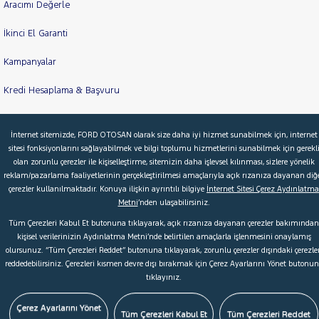
Aracımı Değerle
İkinci El Garanti
Kampanyalar
Kredi Hesaplama & Başvuru
İnternet sitemizde, FORD OTOSAN olarak size daha iyi hizmet sunabilmek için, internet
© 2026 Ford Türkiye
Ford Kurumsal
Hakkımızda
sitesi fonksiyonlarını sağlayabilmek ve bilgi toplumu hizmetlerini sunabilmek için gerekl
olan zorunlu çerezler ile kişiselleştirme, sitemizin daha işlevsel kılınması, sizlere yönelik
Şartlar & Kişisel Verilerin Korunması
S.S.S.
Faydalı Bağlantılar
reklam/pazarlama faaliyetlerinin gerçekleştirilmesi amaçlarıyla açık rızanıza dayanan diğ
Çerez Tercihleri
çerezler kullanılmaktadır. Konuya ilişkin ayrıntılı bilgiye
İnternet Sitesi Çerez Aydınlatma
Metni
’nden ulaşabilirsiniz.
Tüm Çerezleri Kabul Et butonuna tıklayarak, açık rızanıza dayanan çerezler bakımından
kişisel verilerinizin Aydınlatma Metni’nde belirtilen amaçlarla işlenmesini onaylamış
olursunuz. “Tüm Çerezleri Reddet” butonuna tıklayarak, zorunlu çerezler dışındaki çerezler
reddedebilirsiniz. Çerezleri kısmen devre dışı bırakmak için Çerez Ayarlarını Yönet butonu
tıklayınız.
Çerez Ayarlarını Yönet
Tüm Çerezleri Kabul Et
Tüm Çerezleri Reddet