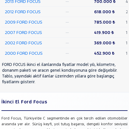
2013 FORD FOCUS
—
700.000 ₺
4
RENAULT
2012 FORD FOCUS
—
618.000 ₺
2
SEAT
2009 FORD FOCUS
—
785.000 ₺
1
SKODA
2007 FORD FOCUS
—
419.900 ₺
1
SSANGYONG
SUBARU
2002 FORD FOCUS
—
369.000 ₺
1
TESLA
2000 FORD FOCUS
—
452.900 ₺
1
TOGG
FORD FOCUS ikinci el ilanlarında fiyatlar model yılı, kilometre,
TOYOTA
donanım paketi ve aracın genel kondisyonuna göre değişebilir.
Tablo, yayındaki aktif ilanlar üzerinden yıllara göre başlangıç
TRAKTÖR
fiyatlarını gösterir.
VOLKSWAGEN
VOLVO
İkinci El Ford Focus
Ford Focus, Türkiye’de C segmentinde en çok tercih edilen otomobiller
arasında yer alır. Sürüş keyfi, yol tutuş başarısı, dengeli konfor seviyesi