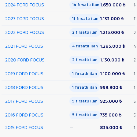
2024 FORD FOCUS
1.650.000 ₺
1
14 fırsatlı ilan
HYUNDAI
ISUZU
2023 FORD FOCUS
1.133.000 ₺
11
11 fırsatlı ilan
Iveco
2022 FORD FOCUS
1.215.000 ₺
2
2 fırsatlı ilan
Jaecoo
JEEP
2021 FORD FOCUS
1.285.000 ₺
4
4 fırsatlı ilan
KIA
2020 FORD FOCUS
1.130.000 ₺
2
2 fırsatlı ilan
LANCIA
MAN
2019 FORD FOCUS
1.100.000 ₺
1
1 fırsatlı ilan
MERCEDES-
BENZ
2018 FORD FOCUS
999.900 ₺
1
1 fırsatlı ilan
MINI
MITSUBISHI
2017 FORD FOCUS
925.000 ₺
5
5 fırsatlı ilan
MOTORSIKLET
2016 FORD FOCUS
735.000 ₺
5
5 fırsatlı ilan
NISSAN
OPEL
2015 FORD FOCUS
—
835.000 ₺
1
PEUGEOT