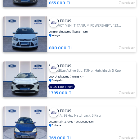
TDCI
835.000 TL
Karşılaştır
TREND
X
FORD FOCUS
1.6
,
,
1.6 TI-VCT YENI TITANIUM POWERSHIFT
123Hp
Sedan
TITANIUM
2013
Benzin
Otomatik
238.371 Km
1.6 TI-
Konya
VCT
TREND
800.000 TL
Karşılaştır
X
1.6 TI-VCT
FORD FOCUS
YENI
,
,
1.5 EcoBlue Active Stil
113Hp
Hatchback 5 Kapı
TITANIUM
2024
Dizel
Otomatik
17.553 Km
POWERSHIFT
Eskişehir
1.6 TREND
%1,99 Faiz Fırsatı
X
1.795.000 TL
Karşılaştır
OTOMATIK
2.0
TDCI
FORD FOCUS
,
,
1.6 GHIA
99Hp
Hatchback 5 Kapı
ST
2002
Benzin_LPG
Manuel
300.230 Km
Ankara
KUGA
MONDEO
369.000 TL
Karşılaştır