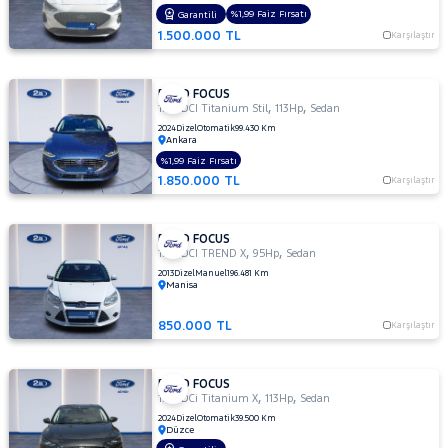
TITANIUM
%1,99 Faiz Fırsatı
Garantili
POWERSHIFT
1.500.000 TL
Karşılaştır
1.5 TDCI
Titanium
Stil
FORD FOCUS
1.5
,
,
1.5 TDCI Titanium Stil
113Hp
Sedan
TDCI
2024
Dizel
Otomatik
99.430 Km
Ankara
TREND
X
%1,99 Faiz Fırsatı
1.850.000 TL
Karşılaştır
1.5 TDCi
Titanium
1.5 TDCi
FORD FOCUS
Titanium
,
,
1.6 TDCI TREND X
95Hp
Sedan
PWS
2013
Dizel
Manuel
196.481 Km
MCA 120
Manisa
BG 1499
CC
850.000 TL
Karşılaştır
1.5 TDCi
Titanium
FORD FOCUS
X
,
,
1.5 TDCi Titanium X
113Hp
Sedan
1.5 TI-VCT
2024
Dizel
Otomatik
39.500 Km
TITANIUM
Düzce