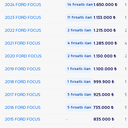
2024 FORD FOCUS
1.650.000 ₺
1
14 fırsatlı ilan
HYUNDAI
ISUZU
2023 FORD FOCUS
1.133.000 ₺
11
11 fırsatlı ilan
Iveco
2022 FORD FOCUS
1.215.000 ₺
2
2 fırsatlı ilan
Jaecoo
JEEP
2021 FORD FOCUS
1.285.000 ₺
4
4 fırsatlı ilan
KIA
2020 FORD FOCUS
1.130.000 ₺
2
2 fırsatlı ilan
LANCIA
MAN
2019 FORD FOCUS
1.100.000 ₺
1
1 fırsatlı ilan
MERCEDES-
BENZ
2018 FORD FOCUS
999.900 ₺
1
1 fırsatlı ilan
MINI
MITSUBISHI
2017 FORD FOCUS
925.000 ₺
5
5 fırsatlı ilan
MOTORSIKLET
2016 FORD FOCUS
735.000 ₺
5
5 fırsatlı ilan
NISSAN
OPEL
2015 FORD FOCUS
—
835.000 ₺
1
PEUGEOT