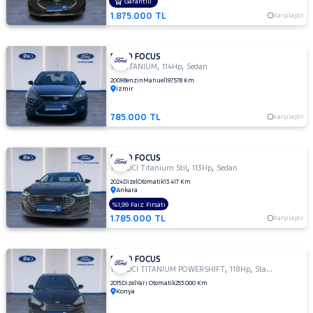
OTOMATIK
Garantili
1.875.000 TL
1.5 TI-
Karşılaştır
VCT
TREND
X
FORD FOCUS
,
,
1.6 TITANIUM
114Hp
Sedan
1.5
2009
Benzin
Manuel
197.578 Km
TREND-
İzmir
X
1.6
785.000 TL
Karşılaştır
AMBIENTE
1.6
FORD FOCUS
Duratec
,
,
1.5 TDCI Titanium Stil
113Hp
Sedan
Ti-VCT
2024
Dizel
Otomatik
13.417 Km
Titanium
Ankara
1.6
%1,99 Faiz Fırsatı
GHIA
1.785.000 TL
Karşılaştır
1.6
TDCI
GHIA
FORD FOCUS
,
,
1.5 TDCI TITANIUM POWERSHIFT
118Hp
StationWagon
1.6 TDCI
2015
Dizel
Yarı Otomatik
253.000 Km
TITANIUM
Konya
1.6