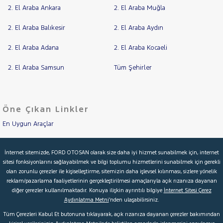
2. El Araba Ankara
2. El Araba Muğla
2. El Araba Balıkesir
2. El Araba Aydın
2. El Araba Adana
2. El Araba Kocaeli
2. El Araba Samsun
Tüm Şehirler
Öne Çıkan Linkler
En Uygun Araçlar
Aracımı Değerle
İnternet sitemizde, FORD OTOSAN olarak size daha iyi hizmet sunabilmek için, internet
sitesi fonksiyonlarını sağlayabilmek ve bilgi toplumu hizmetlerini sunabilmek için gerekli
İkinci El Garanti
olan zorunlu çerezler ile kişiselleştirme, sitemizin daha işlevsel kılınması, sizlere yönelik
reklam/pazarlama faaliyetlerinin gerçekleştirilmesi amaçlarıyla açık rızanıza dayanan
Kampanyalar
diğer çerezler kullanılmaktadır. Konuya ilişkin ayrıntılı bilgiye
İnternet Sitesi Çerez
Aydınlatma Metni
’nden ulaşabilirsiniz.
Kredi Hesaplama & Başvuru
Tüm Çerezleri Kabul Et butonuna tıklayarak, açık rızanıza dayanan çerezler bakımından