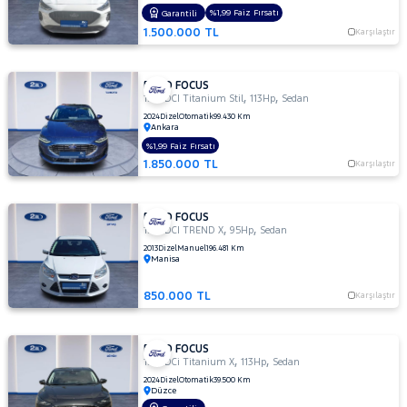
TITANIUM
%1,99 Faiz Fırsatı
Garantili
POWERSHIFT
1.500.000 TL
Karşılaştır
1.5 TDCI
Titanium
Stil
FORD FOCUS
1.5
,
,
1.5 TDCI Titanium Stil
113Hp
Sedan
TDCI
2024
Dizel
Otomatik
99.430 Km
Ankara
TREND
X
%1,99 Faiz Fırsatı
1.850.000 TL
Karşılaştır
1.5 TDCi
Titanium
1.5 TDCi
FORD FOCUS
Titanium
,
,
1.6 TDCI TREND X
95Hp
Sedan
PWS
2013
Dizel
Manuel
196.481 Km
MCA 120
Manisa
BG 1499
CC
850.000 TL
Karşılaştır
1.5 TDCi
Titanium
FORD FOCUS
X
,
,
1.5 TDCi Titanium X
113Hp
Sedan
1.5 TI-VCT
2024
Dizel
Otomatik
39.500 Km
TITANIUM
Düzce