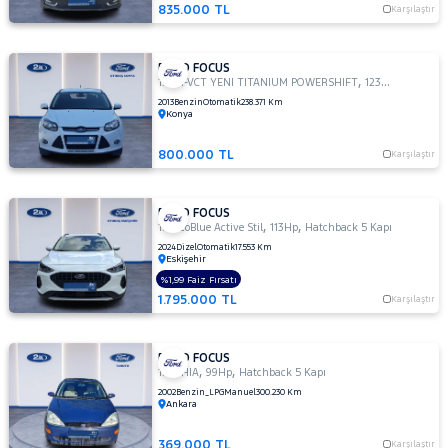
TDCI
835.000 TL
Karşılaştır
TREND
X
FORD FOCUS
1.6
,
,
1.6 TI-VCT YENI TITANIUM POWERSHIFT
123Hp
Sedan
TITANIUM
2013
Benzin
Otomatik
238.371 Km
1.6 TI-
Konya
VCT
TREND
800.000 TL
Karşılaştır
X
1.6 TI-VCT
FORD FOCUS
YENI
,
,
1.5 EcoBlue Active Stil
113Hp
Hatchback 5 Kapı
TITANIUM
2024
Dizel
Otomatik
17.553 Km
POWERSHIFT
Eskişehir
1.6 TREND
%1,99 Faiz Fırsatı
X
1.795.000 TL
Karşılaştır
OTOMATIK
2.0
TDCI
FORD FOCUS
,
,
1.6 GHIA
99Hp
Hatchback 5 Kapı
ST
2002
Benzin_LPG
Manuel
300.230 Km
Ankara
KUGA
MONDEO
369.000 TL
Karşılaştır