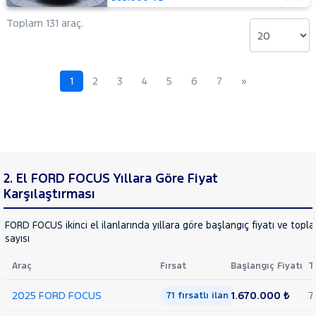
Mustang
Toplam 131 araç.
Mach-E
PUMA
Puma-
E
RANGER
1
2
3
4
5
6
7
»
RANGER
RAPTOR
TOURNEO
CONNECT
TOURNEO
TOURNEO
COURIER
COURIER
TOURNEO
2. El FORD FOCUS Yıllara Göre Fiyat
JOURNEY
Karşılaştırması
CUSTOM
TRANSIT
TRANSIT
FORD FOCUS ikinci el ilanlarında yıllara göre başlangıç fiyatı ve topl
CONNECT
TRANSIT
sayısı
COURIER
TRANSIT
Araç
Fırsat
Başlangıç Fiyatı
T
CUSTOM
Foton
2025 FORD FOCUS
1.670.000 ₺
7
71 fırsatlı ilan
HONDA