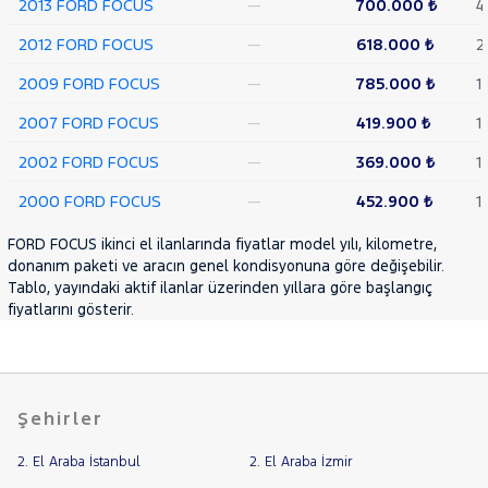
2013 FORD FOCUS
—
700.000 ₺
4
RENAULT
2012 FORD FOCUS
—
618.000 ₺
2
SEAT
2009 FORD FOCUS
—
785.000 ₺
1
SKODA
2007 FORD FOCUS
—
419.900 ₺
1
SSANGYONG
SUBARU
2002 FORD FOCUS
—
369.000 ₺
1
TESLA
2000 FORD FOCUS
—
452.900 ₺
1
TOGG
FORD FOCUS ikinci el ilanlarında fiyatlar model yılı, kilometre,
TOYOTA
donanım paketi ve aracın genel kondisyonuna göre değişebilir.
Tablo, yayındaki aktif ilanlar üzerinden yıllara göre başlangıç
TRAKTÖR
fiyatlarını gösterir.
VOLKSWAGEN
VOLVO
Şehirler
2. El Araba İstanbul
2. El Araba İzmir