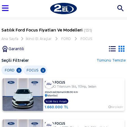
Satılık Ford Focus Fiyatları Ve Modelleri
(131)
Ana Sayfa
İkinci El Araçlar
FORD
FOCUS
Garantili
Seçili Filtreler
Tümünü Temizle
Marka
FORD
FOCUS
x
x
FORD FOCUS
Tüm
,
,
1.5 TDCI Titanium Stil
113Hp
Sedan
Araçlar
2024
Dizel
Otomatik
38.010 Km
İstanbul
AUDI
%1,99 Faiz Fırsatı
BMC
1.660.000 TL
Karşılaştır
BMW
BYD
FORD FOCUS