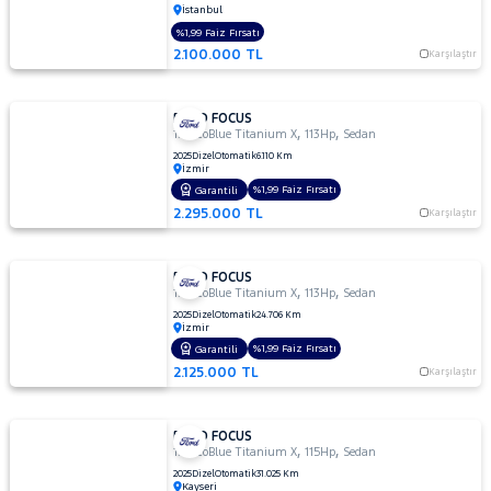
1.6
İstanbul
TDCI
%1,99 Faiz Fırsatı
GHIA
2.100.000 TL
Karşılaştır
1.6 TDCI
TITANIUM
FORD FOCUS
1.6
,
,
1.5 EcoBlue Titanium X
113Hp
Sedan
TDCI
2025
Dizel
Otomatik
6.110 Km
TREND
İzmir
1.6
%1,99 Faiz Fırsatı
Garantili
TDCI
2.295.000 TL
Karşılaştır
TREND
X
FORD FOCUS
1.6
,
,
1.5 EcoBlue Titanium X
113Hp
Sedan
TITANIUM
2025
Dizel
Otomatik
24.706 Km
1.6 TI-
İzmir
VCT
%1,99 Faiz Fırsatı
Garantili
TREND
2.125.000 TL
Karşılaştır
X
1.6 TI-VCT
YENI
FORD FOCUS
,
,
1.5 EcoBlue Titanium X
115Hp
Sedan
TITANIUM
2025
Dizel
Otomatik
31.025 Km
POWERSHIFT
Kayseri