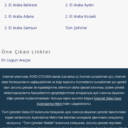
TRANSIT
2. El Araba Balıkesir
2. El Araba Aydın
CONNECT
TRANSIT
2. El Araba Adana
2. El Araba Kocaeli
COURIER
TRANSIT
2. El Araba Samsun
CUSTOM
Tüm Şehirler
Foton
HONDA
HYUNDAI
Öne Çıkan Linkler
ISUZU
En Uygun Araçlar
Iveco
Aracımı Değerle
Jaecoo
İnternet sitemizde, FORD OTOSAN olarak size daha iyi hizmet sunabilmek için, internet
sitesi fonksiyonlarını sağlayabilmek ve bilgi toplumu hizmetlerini sunabilmek için gerekli
İkinci El Garanti
JEEP
olan zorunlu çerezler ile kişiselleştirme, sitemizin daha işlevsel kılınması, sizlere yönelik
reklam/pazarlama faaliyetlerinin gerçekleştirilmesi amaçlarıyla açık rızanıza dayanan
KIA
Kampanyalar
diğer çerezler kullanılmaktadır. Konuya ilişkin ayrıntılı bilgiye
İnternet Sitesi Çerez
LANCIA
Aydınlatma Metni
’nden ulaşabilirsiniz.
Kredi Hesaplama & Başvuru
MAN
Tüm Çerezleri Kabul Et butonuna tıklayarak, açık rızanıza dayanan çerezler bakımından
MERCEDES-
kişisel verilerinizin Aydınlatma Metni’nde belirtilen amaçlarla işlenmesini onaylamış
olursunuz. “Tüm Çerezleri Reddet” butonuna tıklayarak, zorunlu çerezler dışındaki
BENZ
© 2026 Ford Türkiye
Ford Kurumsal
Hakkımızda