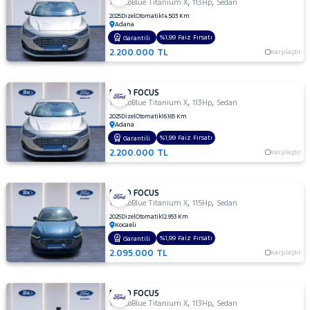
,
,
1.5 EcoBlue Titanium X
113Hp
Sedan
TREND X
2025
Dizel
Otomatik
14.503 Km
OTOMATIK
Adana
%1,99 Faiz Fırsatı
Garantili
1.5 TDCI
2.200.000 TL
TITANIUM
Karşılaştır
1.5 TDCI
TITANIUM
FORD FOCUS
POWERSHIFT
,
,
1.5 EcoBlue Titanium X
113Hp
Sedan
1.5 TDCI
2025
Dizel
Otomatik
16.165 Km
Adana
Titanium
%1,99 Faiz Fırsatı
Garantili
Stil
2.200.000 TL
Karşılaştır
1.5
TDCI
TREND
FORD FOCUS
X
,
,
1.5 EcoBlue Titanium X
115Hp
Sedan
1.5 TDCi
2025
Dizel
Otomatik
12.953 Km
Titanium
Kocaeli
%1,99 Faiz Fırsatı
Garantili
1.5 TDCi
2.095.000 TL
Karşılaştır
Titanium
PWS
MCA 120
FORD FOCUS
BG 1499
,
,
1.5 EcoBlue Titanium X
113Hp
Sedan
CC