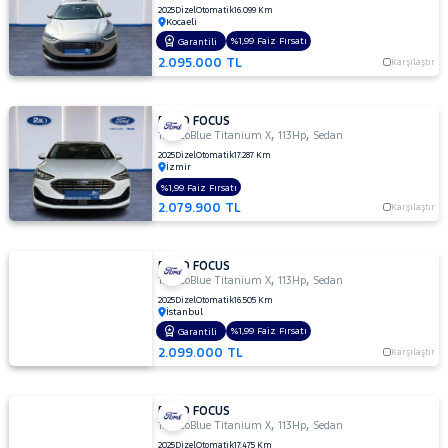
2025
Dizel
Otomatik
16.099 Km
1.5 TDCi
Kocaeli
Titanium
%1,99 Faiz Fırsatı
Garantili
X
2.095.000 TL
Karşılaştır
1.5 TI-VCT
TITANIUM
OTOMATIK
FORD FOCUS
,
,
1.5 EcoBlue Titanium X
113Hp
Sedan
1.5 TI-
2025
Dizel
Otomatik
17.287 Km
VCT
İzmir
TREND
%1,99 Faiz Fırsatı
X
2.079.900 TL
Karşılaştır
1.5
TREND-
X
FORD FOCUS
,
,
1.5 EcoBlue Titanium X
113Hp
Sedan
1.6
2025
Dizel
Otomatik
16.505 Km
AMBIENTE
İstanbul
1.6
%1,99 Faiz Fırsatı
Garantili
Duratec
2.099.000 TL
Karşılaştır
Ti-VCT
Titanium
1.6
FORD FOCUS
,
,
1.5 EcoBlue Titanium X
113Hp
Sedan
GHIA
2025
Dizel
Otomatik
17.475 Km