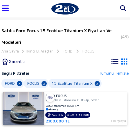
Satılık Ford Focus 1.5 Ecoblue Titanium X Fiyatları Ve
(49)
Modelleri
Ana Sayfa
İkinci El Araçlar
FORD
FOCUS
Garantili
Seçili Filtreler
Tümünü Temizle
Marka
FORD
FOCUS
1.5 EcoBlue Titanium X
x
x
x
FORD FOCUS
Tüm
,
,
1.5 EcoBlue Titanium X
113Hp
Sedan
Araçlar
2025
Dizel
Otomatik
12.594 Km
Aksaray
AUDI
%1,99 Faiz Fırsatı
Garantili
BMC
2.100.000 TL
Karşılaştır
BMW