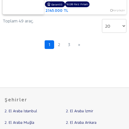
1.6 TREND
%1,99 Faiz Fırsatı
Garantili
X
2.145.000 TL
Karşılaştır
OTOMATIK
Toplam 49 araç.
2.0
TDCI
ST
KUGA
1
2
3
»
Mustang
Mach-E
PUMA
Puma-
E
RANGER
RANGER
RAPTOR
TOURNEO
CONNECT
TOURNEO
Şehirler
TOURNEO
COURIER
COURIER
2. El Araba İstanbul
2. El Araba İzmir
TOURNEO
JOURNEY
2. El Araba Muğla
CUSTOM
2. El Araba Ankara
TRANSIT