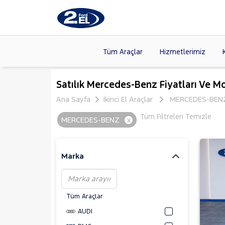
Tüm Araçlar
Hizmetlerimiz
Markalar
>
FORD
(89
Satılık Mercedes-Benz Fiyatları Ve Mo
VOLKSW
Ana Sayfa
İkinci El Araçlar
MERCEDES-BEN
Modeller
>
CITROE
Tüm Filtreleri Temizle
MERCEDES-BENZ
x
Kasalar
>
HYUNDA
SKODA
(
Marka
Tüm Araçlar
AUDI