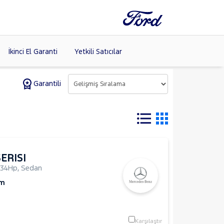
İkinci El Garanti
Yetkili Satıcılar
Garantili
Tüm Markaları
Listele >
(8)
ERISI
134Hp
,
Sedan
Km
Karşılaştır