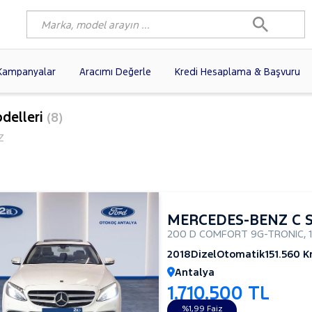
Kampanyalar
Aracımı Değerle
Kredi Hesaplama & Başvuru
1)
FIAT
(102)
RENAULT
(80)
delleri
(8)
AGEN
(59)
OPEL
(56)
PEUGEOT
(38)
Z
N
(19)
DACIA
(16)
TOYOTA
(15)
I
(15)
VOLVO
(12)
KIA
(11)
10)
AUDI
(10)
MERCEDES-BENZ
MERCEDES-BENZ C S
200 D COMFORT 9G-TRONIC
,
2018
Dizel
Otomatik
151.560 
Antalya
1.710.500 TL
%1,99 Faiz