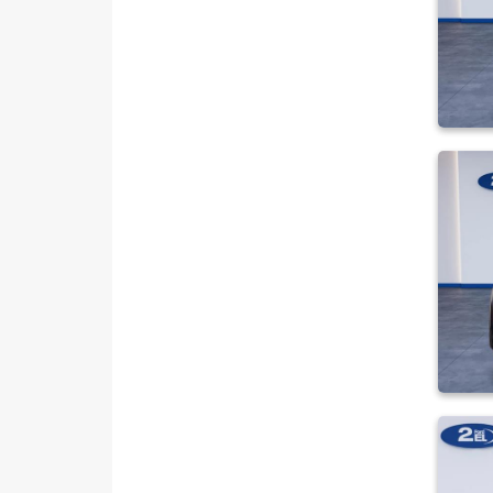
NISSAN
OPEL
PEUGEOT
RENAULT
SEAT
SKODA
SSANGYONG
SUBARU
TESLA
TOYOTA
TRAKTÖR
VOLKSWAGEN
VOLVO