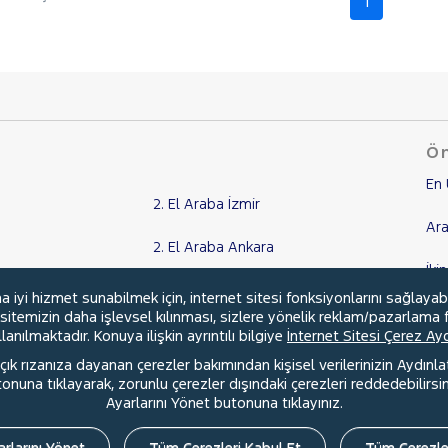
1
Ön
En 
2. El Araba İzmir
Ara
2. El Araba Ankara
İki
2. El Araba Adana
yi hizmet sunabilmek için, internet sitesi fonksiyonlarını sağlayab
Ka
, sitemizin daha işlevsel kılınması, sizlere yönelik reklam/pazarlama f
2. El Araba Kocaeli
anılmaktadır. Konuya ilişkin ayrıntılı bilgiye
İnternet Sitesi Çerez A
Kr
ık rızanıza dayanan çerezler bakımından kişisel verilerinizin Aydınl
Tüm Şehirler
una tıklayarak, zorunlu çerezler dışındaki çerezleri reddedebilirsini
Ayarlarını Yönet butonuna tıklayınız.
rlarını Yönet
Tüm Çerezleri Kabul Et
Tüm Çerezle