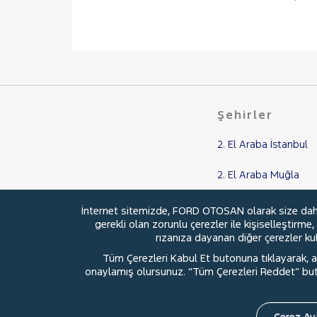
Şehirler
2. El Araba İstanbul
2. El Araba Muğla
2. El Araba Balıkesir
İnternet sitemizde, FORD OTOSAN olarak size daha i
gerekli olan zorunlu çerezler ile kişiselleştirme
2. El Araba Aydın
rızanıza dayanan diğer çerezler kull
Tüm Çerezleri Kabul Et butonuna tıklayarak, aç
2. El Araba Samsun
onaylamış olursunuz. “Tüm Çerezleri Reddet” buton
Çerez Aya