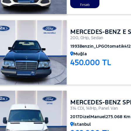
Fırsatı
MERCEDES-BENZ E S
200
,
0Hp
,
Sedan
1993
Benzin_LPG
Otomatik
41
Muğla
450.000 TL
MERCEDES-BENZ SP
314 CDI
,
141Hp
,
Panel Van
2017
Dizel
Manuel
275.068 Km
İstanbul