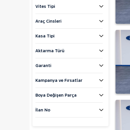
Jaecoo
Vites Tipi
JEEP
KIA
Araç Cinsleri
LANCIA
Kasa Tipi
MAN
MERCEDES-BENZ
Aktarma Türü
A SERISI
B
Garanti
C SERISI
Kampanya ve Fırsatlar
E SERISI
GLC SERISI
Boya Değişen Parça
SPRINTER
MINI
İlan No
MITSUBISHI
MOTORSIKLET