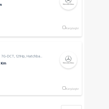
m
Karşılaştır
E 7G-DCT
,
121Hp
,
Hatchback 5 Kapı
0 Km
Karşılaştır