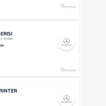
Karşılaştır
ERISI
p
,
Sedan
 Km
Karşılaştır
RINTER