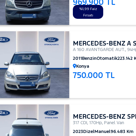
969.900 TL
%1,99 Faiz
Fırsatı
MERCEDES-BENZ A S
A 160 AVANTGARDE AUT.
,
94H
2011
Benzin
Otomatik
223.142
Konya
750.000 TL
MERCEDES-BENZ SP
317 CDI
,
170Hp
,
Panel Van
2023
Dizel
Manuel
96.483 Km