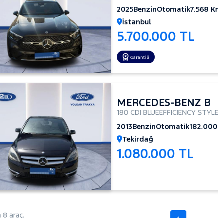
2025
Benzin
Otomatik
7.568 K
İstanbul
5.700.000 TL
Garantili
MERCEDES-BENZ B
180 CDI BLUEEFFICIENCY STYL
2013
Benzin
Otomatik
182.00
Tekirdağ
1.080.000 TL
8 araç.