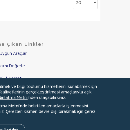
e Çıkan Linkler
Uygun Araçlar
cımı Değerle
nci El Garanti
ilmek ve bilgi toplumu hizmetlerini sunabilmek için
mpanyalar
aaliyetlerinin gerçekleştirilmesi amaçlarıyla açık
ydınlatma Metni
’nden ulaşabilirsiniz.
edi Hesaplama & Başvuru
atma Metni’nde belirtilen amaçlarla işlenmesini
z. Çerezleri kısmen devre dışı bırakmak için Çerez
ri Reddet