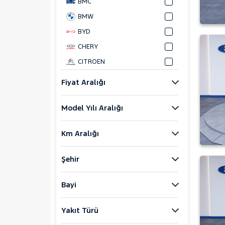
BMC
BMW
BYD
CHERY
CITROEN
CUPRA
Fiyat Aralığı
DACIA
Model Yılı Aralığı
DAIHATSU
FIAT
Km Aralığı
FORD
Foton
Şehir
HONDA
HYUNDAI
Bayi
ISUZU
Yakıt Türü
Iveco