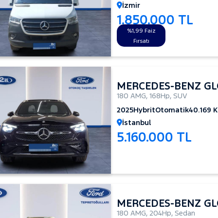
İzmir
1.850.000 TL
%1,99 Faiz
Fırsatı
MERCEDES-BENZ GLC
180 AMG
,
168Hp
,
SUV
2025
Hybrit
Otomatik
40.169 
İstanbul
5.160.000 TL
MERCEDES-BENZ GLC
180 AMG
,
204Hp
,
Sedan