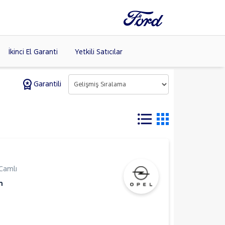
İkinci El Garanti
Yetkili Satıcılar
Garantili
Tüm Markaları
Listele >
Camlı
m