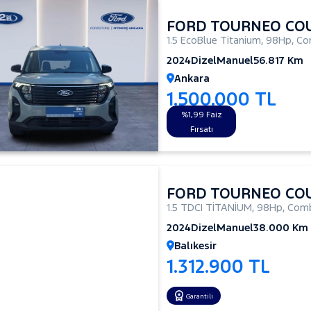
FORD TOURNEO CO
1.5 EcoBlue Titanium
,
98Hp
,
Co
2024
Dizel
Manuel
56.817 Km
Ankara
1.500.000 TL
%1,99 Faiz
Fırsatı
FORD TOURNEO CO
1.5 TDCI TİTANİUM
,
98Hp
,
Comb
2024
Dizel
Manuel
38.000 Km
Balıkesir
1.312.900 TL
Garantili