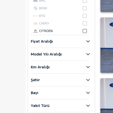
BMC
BMW
BYD
CHERY
CITROEN
CUPRA
Fiyat Aralığı
DACIA
Model Yılı Aralığı
DAIHATSU
FIAT
Km Aralığı
FORD
Foton
Şehir
HONDA
HYUNDAI
Bayi
ISUZU
Yakıt Türü
Iveco