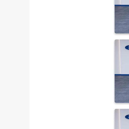
SSANGYONG
SUBARU
TESLA
TOGG
TOYOTA
TRAKTÖR
VOLKSWAGEN
VOLVO