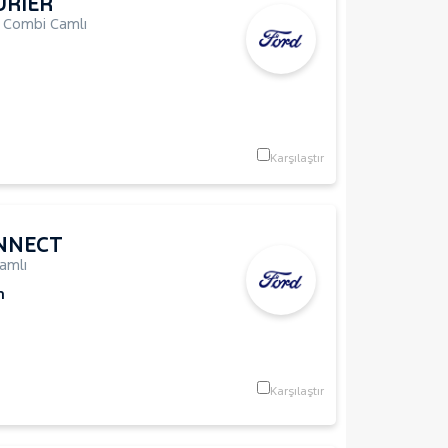
URIER
,
Combi Camlı
Karşılaştır
NNECT
amlı
m
Karşılaştır