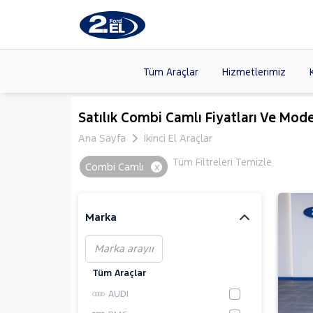
Tüm Araçlar
Hizmetlerimiz
Markalar
>
FORD
(89
Satılık Combi Camlı Fiyatları Ve Mode
VOLKSW
Ana Sayfa
İkinci El Araçlar
Modeller
>
HYUNDA
Tüm Filtreleri Temizle
Combi Camlı
x
Kasalar
>
DACIA
(13
SKODA
(
Marka
Tüm Araçlar
AUDI