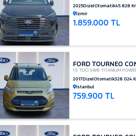
2025
Dizel
Otomatik
45.828 K
İzmir
1.859.000 TL
FORD TOURNEO CO
1.5 TDCI SWB TITANIUM POWE
2017
Dizel
Otomatik
328.024 
İstanbul
759.900 TL