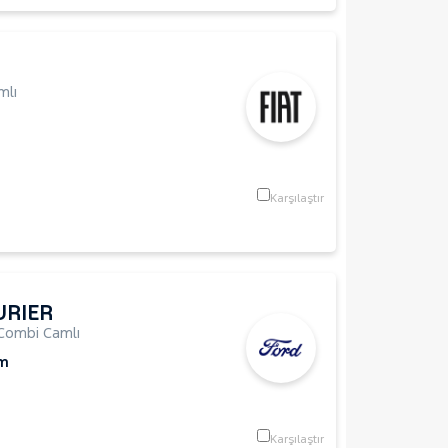
mlı
Karşılaştır
URIER
Combi Camlı
Km
Karşılaştır