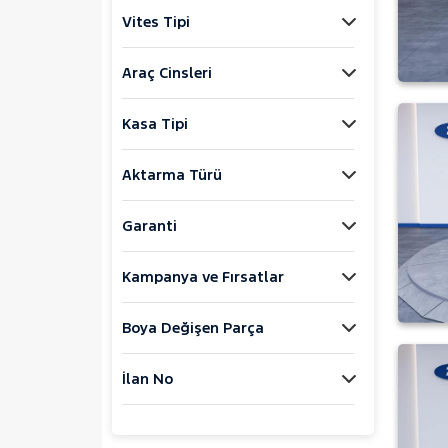
Jaecoo
Vites Tipi
JEEP
KIA
Araç Cinsleri
LANCIA
Kasa Tipi
MAN
MERCEDES-BENZ
Aktarma Türü
MINI
MITSUBISHI
Garanti
MOTORSIKLET
Kampanya ve Fırsatlar
NISSAN
OPEL
Boya Değişen Parça
PEUGEOT
RENAULT
İlan No
SEAT
SKODA