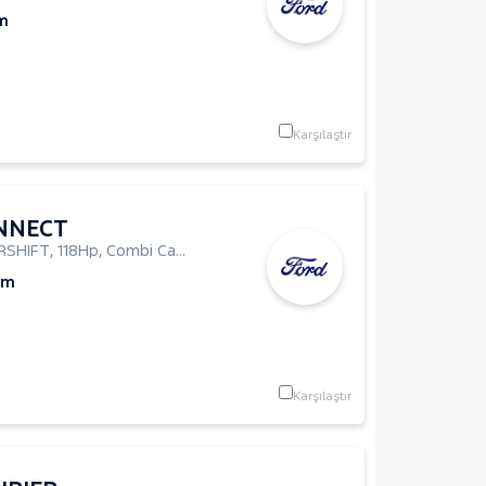
m
Karşılaştır
NNECT
RSHIFT
,
118Hp
,
Combi Camlı
Km
Karşılaştır