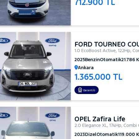
712.900 TL
FORD TOURNEO CO
1.0 EcoBoost Active
,
122Hp
,
Co
2025
Benzin
Otomatik
21.786 
Ankara
1.365.000 TL
Garantili
OPEL Zafira Life
2.0 Elegance XL
,
174Hp
,
Combi 
2023
Dizel
Otomatik
119.000 