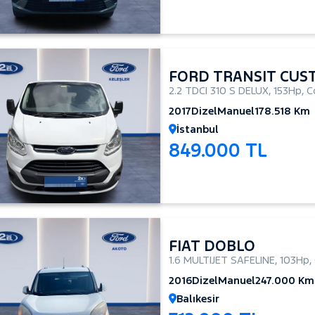
FORD TRANSIT CUS
2.2 TDCI 310 S DELUX
,
153Hp
,
C
2017
Dizel
Manuel
178.518 Km
İstanbul
849.000 TL
FIAT DOBLO
1.6 MULTIJET SAFELINE
,
103Hp
,
2016
Dizel
Manuel
247.000 Km
Balıkesir