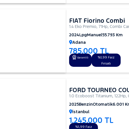
FIAT Fiorino Combi
1.4 Eko Premio
,
71Hp
,
Combi Ca
2024
Lpg
Manuel
55.793 Km
Adana
785.000 TL
%1,99 Faiz
Garantili
Fırsatı
FORD TOURNEO CO
1.0 Ecoboost Titanium
,
122Hp
,
2025
Benzin
Otomatik
6.001 
İstanbul
1.245.000 TL
%1,99 Faiz