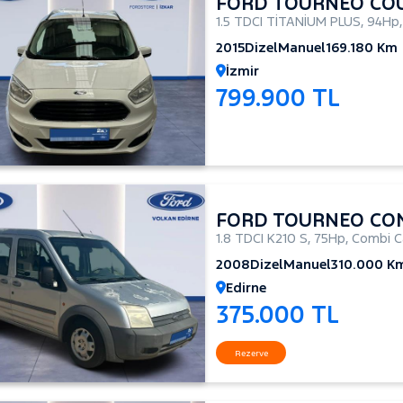
FORD TOURNEO CO
1.5 TDCI TİTANİUM PLUS
,
94Hp
2015
Dizel
Manuel
169.180 Km
İzmir
799.900 TL
FORD TOURNEO CO
1.8 TDCI K210 S
,
75Hp
,
Combi C
2008
Dizel
Manuel
310.000 K
Edirne
375.000 TL
Rezerve