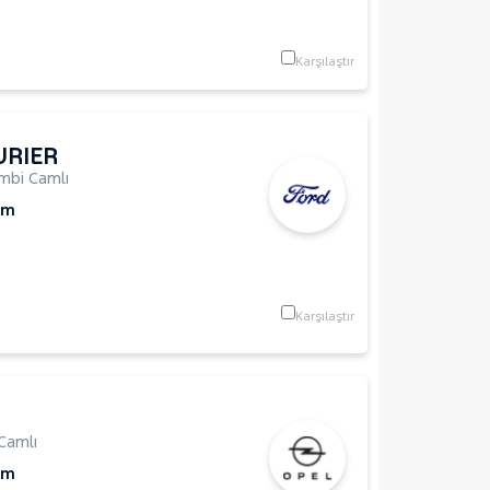
Karşılaştır
URIER
mbi Camlı
Km
Karşılaştır
Camlı
Km