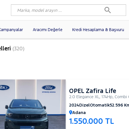
Kampanyalar
Aracımı Değerle
Kredi Hesaplama & Başvuru
1)
FIAT
(102)
RENAULT
(77)
lleri
(320)
AGEN
(58)
OPEL
(56)
PEUGEOT
(35)
I
(19)
CITROEN
(17)
TOYOTA
(14)
)
KIA
(12)
VOLVO
(11)
9)
NISSAN
(9)
AUDI
(9)
OPEL Zafira Life
2.0 Elegance XL
,
174Hp
,
Combi 
2024
Dizel
Otomatik
52.596 K
Adana
1.550.000 TL