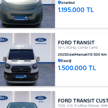
İstanbul
1.195.000 TL
FORD TRANSIT
19+1
,
162Hp
,
Combi Camlı
2023
Dizel
Manuel
113.500 Km
Elazığ
1.500.000 TL
FORD TRANSIT CUS
320L 2.0L EcoBlue Deluxe
,
168