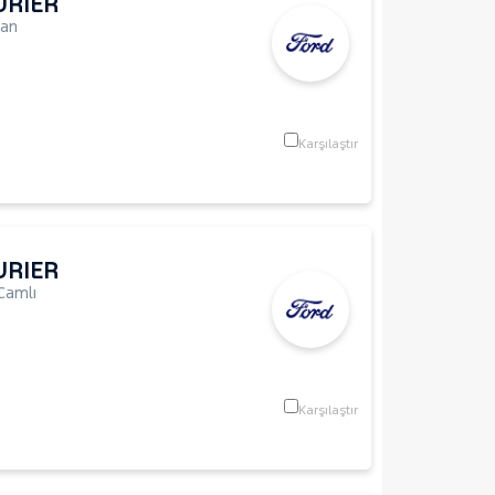
URIER
an
m
Karşılaştır
URIER
Camlı
Karşılaştır