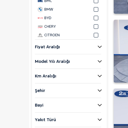
BMC
BMW
BYD
CHERY
CITROEN
CUPRA
Fiyat Aralığı
DACIA
Model Yılı Aralığı
DAIHATSU
FIAT
Km Aralığı
FORD
Bronco Sport
Şehir
C-MAX
ECOSPORT
Bayi
E-Tourneo Courier
Yakıt Türü
E-Transit