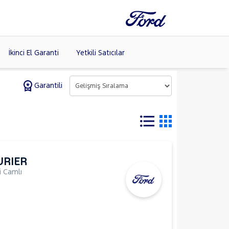
İkinci El Garanti
Yetkili Satıcılar
Garantili
Tüm Markaları
Listele >
URIER
 Camlı