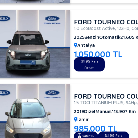
FORD TOURNEO CO
1.0 EcoBoost Active
,
122Hp
,
Co
2025
Benzin
Otomatik
21.605 
Antalya
1.050.000 TL
%1,99 Faiz
Fırsatı
FORD TOURNEO CO
1.5 TDCI TITANIUM PLUS
,
94Hp
2019
Dizel
Manuel
113.907 Km
İzmir
985.000 TL
%1,99 Faiz
Garantili