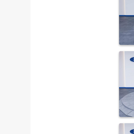
TOURNEO COURIER JOURNEY
TOURNEO CUSTOM
TRANSIT
TRANSIT CONNECT
TRANSIT COURIER
TRANSIT CUSTOM
Foton
HONDA
HYUNDAI
ISUZU
Iveco
Jaecoo
JEEP
KIA
LANCIA