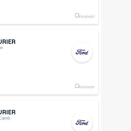
Karşılaştır
URIER
an
Karşılaştır
URIER
Camlı