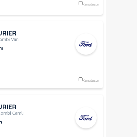
Karşılaştır
URIER
ombi Van
Km
Karşılaştır
URIER
Combi Camlı
m