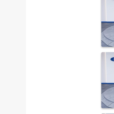
MAN
MERCEDES-BENZ
MINI
MITSUBISHI
MOTORSIKLET
NISSAN
OPEL
PEUGEOT
RENAULT
SEAT
SKODA
SSANGYONG
SUBARU
TESLA
TOYOTA