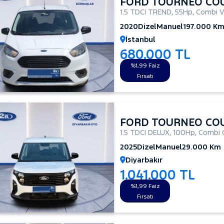
FORD TOURNEO CO
1.5 TDCI TREND
,
55Hp
,
Combi V
2020
Dizel
Manuel
197.000 K
İstanbul
680.000 TL
%1,99 Faiz
Fırsatı
FORD TOURNEO CO
1.5 TDCI DELUX
,
100Hp
,
Combi 
2025
Dizel
Manuel
29.000 Km
Diyarbakır
1.041.000 TL
%1,99 Faiz
Fırsatı