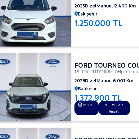
2023
Dizel
Manuel
12.400 Km
Eskişehir
1.250.000 TL
FORD TOURNEO CO
1.5 TDCI TİTANİUM
,
0Hp
,
Combi
2025
Dizel
Manuel
6.001 Km
Balıkesir
1.372.900 TL
%1,99 Faiz
Garantili
Fırsatı