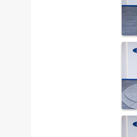
1.0 EcoBoost Trend
1.5 ECOBLUE ACTIVE
1.5 EcoBlue Titanium
1.5 EcoBlue Trend
1.5 TDCI BLACK LINE
1.5 TDCI DELUX
1.5 TDCI DELUXE
1.5 TDCI TITANIUM PLUS
1.5 TDCI TİTANİUM
1.5 TDCI TİTANİUM PLUS
1.5 TDCI TREND
1.5 TDCi Delux
1.5TDCI KOMBI E6.2 TITANIUM
100 HP
1.6 TDCI TITANIUM
1.6 TDCI TITANIUM PLUS
MCA 1.5 TDCI 75 PS TREND
MCA 1.5 TDCI 95 PS Titanıum
Plus