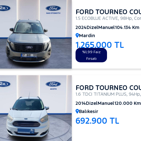
FORD TOURNEO CO
1.5 ECOBLUE ACTIVE
,
98Hp
,
Co
2024
Dizel
Manuel
104.134 Km
Mardin
1.265.000 TL
%1,99 Faiz
Fırsatı
FORD TOURNEO CO
1.6 TDCI TITANIUM PLUS
,
94Hp
2014
Dizel
Manuel
120.000 Km
Balıkesir
692.900 TL