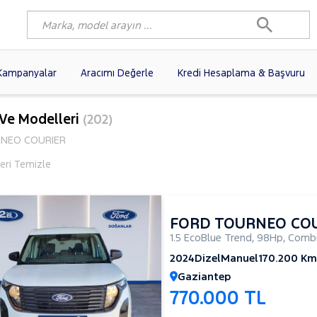
Kampanyalar
Aracımı Değerle
Kredi Hesaplama & Başvuru
6)
FIAT
(103)
RENAULT
(82)
 Ve Modelleri
(202)
AGEN
(63)
OPEL
(55)
PEUGEOT
(40)
NEO COURIER
N
(20)
DACIA
(17)
TOYOTA
(13)
leri Temizle
I
(13)
VOLVO
(12)
KIA
(11)
10)
SKODA
(10)
AUDI
(10)
FORD TOURNEO CO
1.5 EcoBlue Trend
,
98Hp
,
Combi
2024
Dizel
Manuel
170.200 Km
Gaziantep
770.000 TL