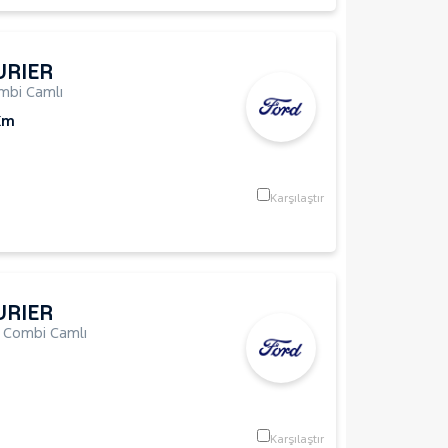
URIER
mbi Camlı
Km
Karşılaştır
URIER
,
Combi Camlı
Karşılaştır