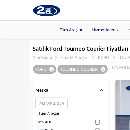
Tüm Araçlar
Hizmetlerimiz
Markalar
>
FORD
(87
Satılık Ford Tourneo Courier Fiyatları
VOLKSW
Ana Sayfa
İkinci El Araçlar
FORD
TOUR
Modeller
>
CITROE
Tüm Filtre
FORD
x
TOURNEO COURIER
x
Kasalar
>
HYUNDA
NISSAN
(
Marka
Tüm Araçlar
AUDI