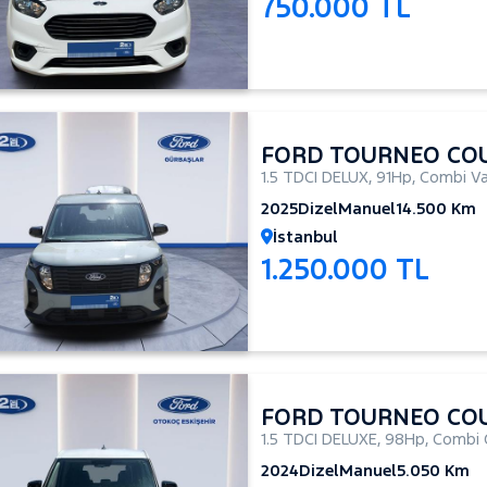
750.000 TL
FORD TOURNEO CO
1.5 TDCI DELUX
,
91Hp
,
Combi V
2025
Dizel
Manuel
14.500 Km
İstanbul
1.250.000 TL
FORD TOURNEO CO
1.5 TDCI DELUXE
,
98Hp
,
Combi 
2024
Dizel
Manuel
5.050 Km