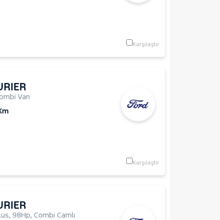
Karşılaştır
URIER
ombi Van
 Km
Karşılaştır
URIER
lus
,
98Hp
,
Combi Camlı