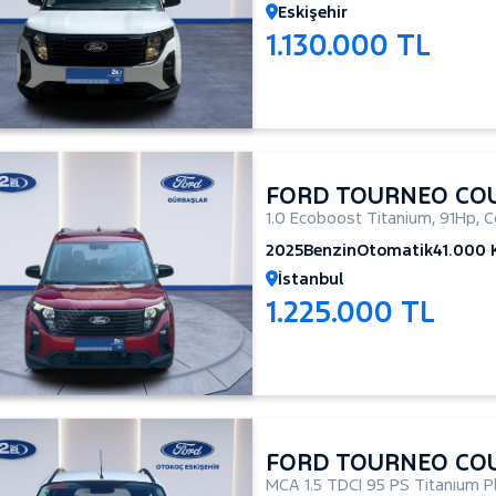
Eskişehir
1.130.000 TL
FORD TOURNEO CO
1.0 Ecoboost Titanium
,
91Hp
,
C
2025
Benzin
Otomatik
41.000
İstanbul
1.225.000 TL
FORD TOURNEO CO
MCA 1.5 TDCI 95 PS Titanıum P