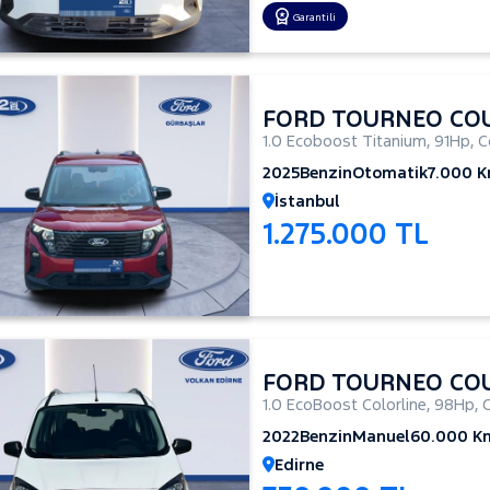
Garantili
FORD TOURNEO CO
1.0 Ecoboost Titanium
,
91Hp
,
C
2025
Benzin
Otomatik
7.000 
İstanbul
1.275.000 TL
FORD TOURNEO CO
1.0 EcoBoost Colorline
,
98Hp
,
2022
Benzin
Manuel
60.000 K
Edirne