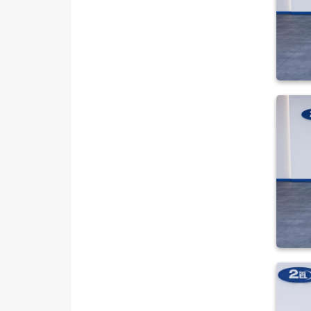
TRANSIT
TRANSIT CONNECT
TRANSIT COURIER
1.0 EcoBoost Deluxe
1.0 ECOBOOST TREND
1.5 TDCI DELUX
1.5 TDCI DELUXE
1.5 TDCI TREND
1.6 TDCI TREND
TRANSIT CUSTOM
Foton
HONDA
HYUNDAI
ISUZU
Iveco
Jaecoo