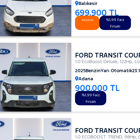
Balıkesir
699.900 TL
%1,99 Faiz
Rezerve
Fırsatı
FORD TRANSIT COU
1.0 EcoBoost Deluxe
,
122Hp
,
Co
2025
Benzin
Yarı Otomatik
23.
Adana
900.000 TL
%1,99 Faiz
Fırsatı
FORD TRANSIT COU
1.0 ECOBOOST TREND
,
98Hp
,