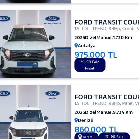
FORD TRANSIT COU
1.5 TDCI TREND
,
98Hp
,
Combi 
2025
Dizel
Manuel
1.730 Km
Antalya
975.000 TL
%1,99 Faiz
Fırsatı
FORD TRANSIT COU
1.5 TDCI TREND
,
98Hp
,
Panel V
2025
Dizel
Manuel
9.734 Km
Denizli
860.000 TL
%1,99 Faiz
Garantili