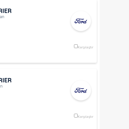
RIER
an
Karşılaştır
RIER
an
Karşılaştır