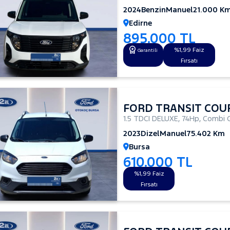
2024
Benzin
Manuel
21.000 K
Edirne
895.000 TL
%1,99 Faiz
Garantili
Fırsatı
FORD TRANSIT COU
1.5 TDCI DELUXE
,
74Hp
,
Combi 
2023
Dizel
Manuel
75.402 Km
Bursa
610.000 TL
%1,99 Faiz
Fırsatı