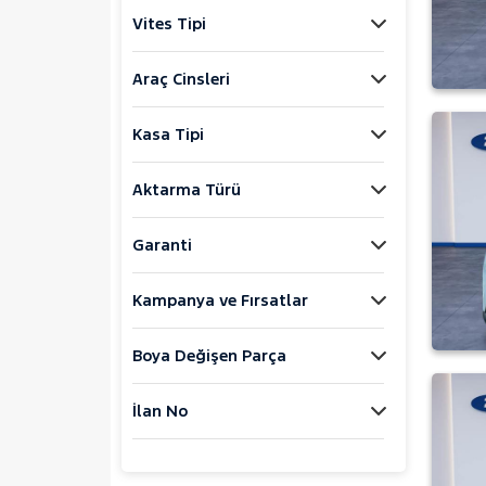
Explorer-E
Vites Tipi
F
FIESTA
Araç Cinsleri
FOCUS
Kasa Tipi
KUGA
MONDEO
Aktarma Türü
Mustang Mach-E
PUMA
Garanti
Puma-E
Kampanya ve Fırsatlar
RANGER
RANGER RAPTOR
Boya Değişen Parça
TOURNEO CONNECT
TOURNEO COURIER
İlan No
TOURNEO COURIER JOURNEY
TOURNEO CUSTOM