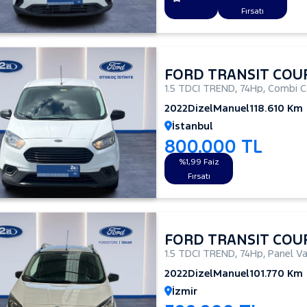
Fırsatı
FORD TRANSIT COU
1.5 TDCI TREND
,
74Hp
,
Combi C
2022
Dizel
Manuel
118.610 Km
İstanbul
800.000 TL
%1,99 Faiz
Fırsatı
FORD TRANSIT COU
1.5 TDCI TREND
,
74Hp
,
Panel V
2022
Dizel
Manuel
101.770 Km
İzmir