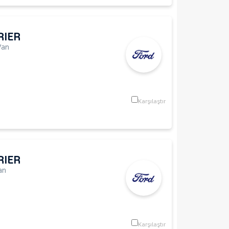
RIER
Van
Karşılaştır
RIER
an
Karşılaştır