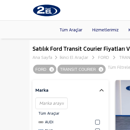
Tüm Araçlar
Hizmetlerimiz
Markalar
>
FORD
(89
Satılık Ford Transit Courier Fiyatları 
VOLKSW
Ana Sayfa
İkinci El Araçlar
FORD
TRAN
Modeller
>
HYUNDA
Tüm Filtrel
FORD
x
TRANSIT COURIER
x
Kasalar
>
DACIA
(13
SKODA
(
Marka
Tüm Araçlar
AUDI