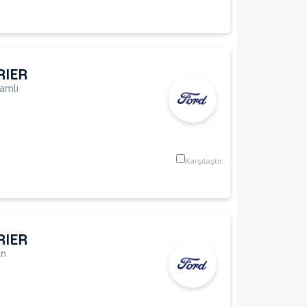
RIER
amlı
Karşılaştır
RIER
an