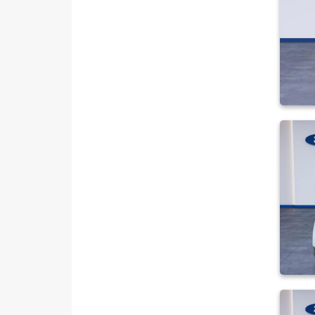
JEEP
KIA
LANCIA
MAN
MERCEDES-BENZ
MINI
MITSUBISHI
MOTORSIKLET
NISSAN
OPEL
PEUGEOT
RENAULT
SEAT
SKODA
SSANGYONG