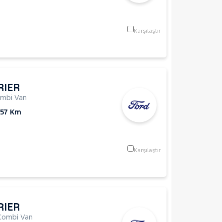
Karşılaştır
RIER
mbi Van
157 Km
Karşılaştır
RIER
Combi Van