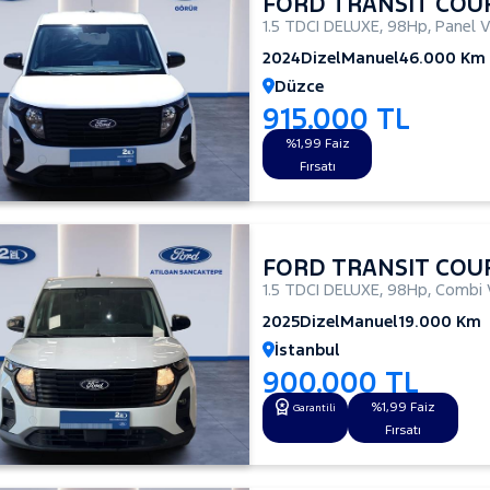
FORD TRANSIT COU
1.5 TDCI DELUXE
,
98Hp
,
Panel 
2024
Dizel
Manuel
46.000 Km
Düzce
915.000 TL
%1,99 Faiz
Fırsatı
FORD TRANSIT COU
1.5 TDCI DELUXE
,
98Hp
,
Combi 
2025
Dizel
Manuel
19.000 Km
İstanbul
900.000 TL
%1,99 Faiz
Garantili
Fırsatı