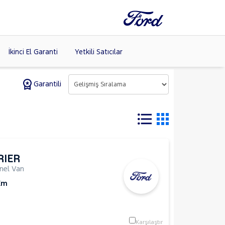
İkinci El Garanti
Yetkili Satıcılar
Garantili
Tüm Markaları
Listele >
RIER
nel Van
Km
Karşılaştır