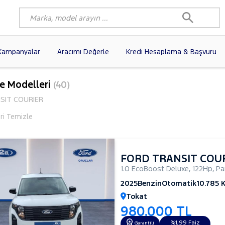
Kampanyalar
Aracımı Değerle
Kredi Hesaplama & Başvuru
1)
FIAT
(102)
RENAULT
(77)
Ve Modelleri
(40)
AGEN
(58)
OPEL
(56)
PEUGEOT
(35)
SIT COURIER
I
(19)
CITROEN
(17)
TOYOTA
(14)
eri Temizle
)
KIA
(12)
VOLVO
(11)
9)
NISSAN
(9)
AUDI
(9)
FORD TRANSIT COU
1.0 EcoBoost Deluxe
,
122Hp
,
Pa
2025
Benzin
Otomatik
10.785 
Tokat
980.000 TL
%1,99 Faiz
Garantili