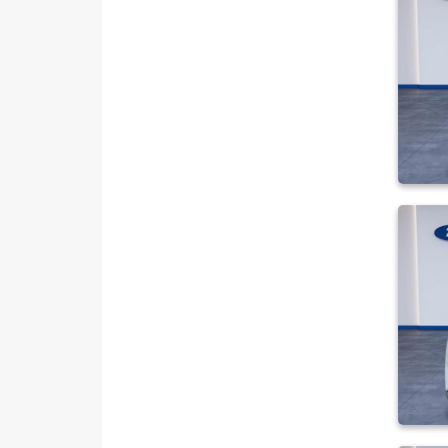
SUBARU
TESLA
TOGG
TOYOTA
TRAKTÖR
VOLKSWAGEN
VOLVO