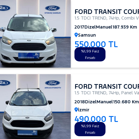
FORD TRANSIT COU
1.5 TDCI TREND
,
74Hp
,
Combi V
2017
Dizel
Manuel
187.939 Km
Samsun
550.000 TL
%1,99 Faiz
Fırsatı
FORD TRANSIT COU
1.5 TDCI TREND
,
74Hp
,
Panel V
2018
Dizel
Manuel
150.680 Km
İzmir
490.000 TL
%1,99 Faiz
Fırsatı