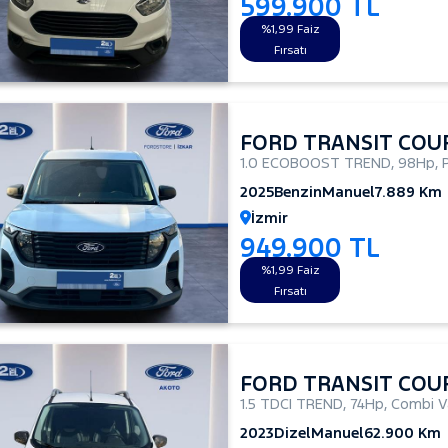
599.900 TL
%1,99 Faiz
Fırsatı
FORD TRANSIT COU
1.0 ECOBOOST TREND
,
98Hp
,
2025
Benzin
Manuel
7.889 Km
İzmir
949.900 TL
%1,99 Faiz
Fırsatı
FORD TRANSIT COU
1.5 TDCI TREND
,
74Hp
,
Combi V
2023
Dizel
Manuel
62.900 Km