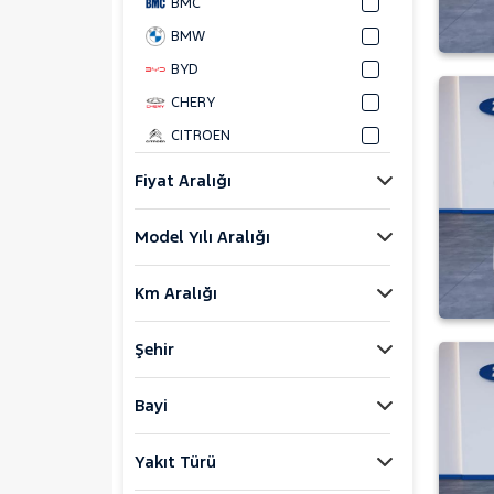
BMC
BMW
BYD
CHERY
CITROEN
CUPRA
Fiyat Aralığı
DACIA
Model Yılı Aralığı
DAIHATSU
FIAT
Km Aralığı
FORD
Bronco Sport
Şehir
C-MAX
ECOSPORT
Bayi
E-Tourneo Courier
Yakıt Türü
E-Transit