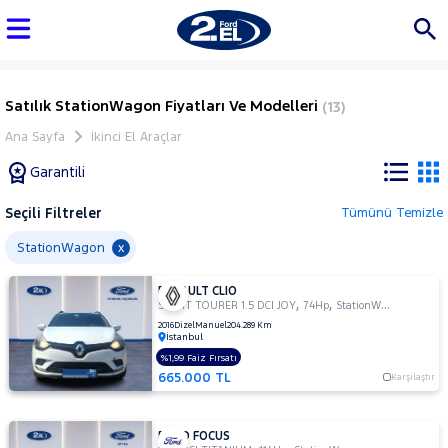
Satılık StationWagon Fiyatları Ve Modelleri
(13)
Ana Sayfa
İkinci El Araçlar
Garantili
Seçili Filtreler
Tümünü Temizle
Marka
StationWagon
x
RENAULT CLIO
Tüm
,
,
SPORT TOURER 1.5 DCI JOY
74Hp
StationWagon
Araçlar
2016
Dizel
Manuel
204.289 Km
İstanbul
AUDI
%1,99 Faiz Fırsatı
BMC
665.000 TL
Karşılaştır
BMW
BYD
FORD FOCUS