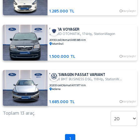
1.285.000 TL
Karşılaştır
LANCIA VOYAGER
,
,
2.8 CRD OTOMATIK
174Hp
StationWagon
2013
Dizel
Otomatik
183.965 Km
İstanbul
1.500.000 TL
Karşılaştır
VOLKSWAGEN PASSAT VARIANT
,
,
1.6 TDI BMT BUSINESS DSG
118Hp
StationWagon
2020
Dizel
Otomatik
117.977 Km
Adana
1.685.000 TL
Karşılaştır
Toplam 13 araç.
1