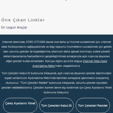
Öne Çıkan Linkler
En Uygun Araçlar
Aracımı Değerle
İnternet sitemizde, FORD OTOSAN olarak size daha iyi hizmet sunabilmek için, internet
sitesi fonksiyonlarını sağlayabilmek ve bilgi toplumu hizmetlerini sunabilmek için gerekli
İkinci El Garanti
olan zorunlu çerezler ile kişiselleştirme, sitemizin daha işlevsel kılınması, sizlere yönelik
reklam/pazarlama faaliyetlerinin gerçekleştirilmesi amaçlarıyla açık rızanıza dayanan
Kampanyalar
diğer çerezler kullanılmaktadır. Konuya ilişkin ayrıntılı bilgiye
İnternet Sitesi Çerez
Aydınlatma Metni
’nden ulaşabilirsiniz.
Kredi Hesaplama & Başvuru
Tüm Çerezleri Kabul Et butonuna tıklayarak, açık rızanıza dayanan çerezler bakımından
kişisel verilerinizin Aydınlatma Metni’nde belirtilen amaçlarla işlenmesini onaylamış
olursunuz. “Tüm Çerezleri Reddet” butonuna tıklayarak, zorunlu çerezler dışındaki
© 2026 Ford Türkiye
Ford Kurumsal
Hakkımızda
çerezleri reddedebilirsiniz. Çerezleri kısmen devre dışı bırakmak için Çerez Ayarlarını Yönet
butonuna tıklayınız.
Şartlar & Kişisel Verilerin Korunması
S.S.S.
Faydalı Bağlantılar
Çerez Tercihleri
Çerez Ayarlarını Yönet
Tüm Çerezleri Kabul Et
Tüm Çerezleri Reddet