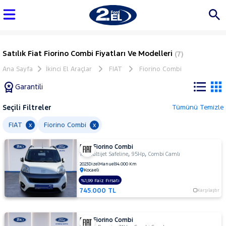
Satılık Fiat Fiorino Combi Fiyatları Ve Modelleri
(7)
Ana Sayfa
İkinci El Araçlar
FIAT
Fiorino Combi
Garantili
Seçili Filtreler
Tümünü Temizle
Marka
FIAT
Fiorino Combi
x
x
FIAT Fiorino Combi
Tüm
,
,
1.3 Multijet Safeline
95Hp
Combi Camlı
Araçlar
2023
Dizel
Manuel
94.000 Km
Kocaeli
AUDI
%1,99 Faiz Fırsatı
BMC
745.000 TL
Karşılaştır
BMW
BYD
FIAT Fiorino Combi