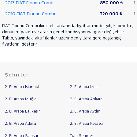
2013 FIAT Fiorino Combi
—
850.000 ₺
1
NISSAN
2010 FIAT Fiorino Combi
—
320.000 ₺
1
OPEL
PEUGEOT
FIAT Fiorino Combi ikinci el ilanlarında fiyatlar model yılı, kilometre,
donanım paketi ve aracın genel kondisyonuna göre değişebilir.
RENAULT
Tablo, yayındaki aktif ilanlar üzerinden yıllara göre başlangıç
SEAT
fiyatlarını gösterir.
SKODA
SSANGYONG
SUBARU
Şehirler
TESLA
2. El Araba İstanbul
2. El Araba İzmir
TOYOTA
TRAKTÖR
2. El Araba Muğla
2. El Araba Ankara
VOLKSWAGEN
2. El Araba Balıkesir
2. El Araba Aydın
VOLVO
2. El Araba Adana
2. El Araba Kocaeli
2. El Araba Samsun
Tüm Şehirler