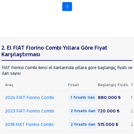
FORD
1
RAMA
Foton
YAP
HONDA
HYUNDAI
ISUZU
2. El FIAT Fiorino Combi Yıllara Göre Fiyat
Iveco
Karşılaştırması
Jaecoo
FIAT Fiorino Combi ikinci el ilanlarında yıllara göre başlangıç fiyatı v
JEEP
ilan sayısı
KIA
Araç
Fırsat
Başlangıç Fiyatı
T
LANCIA
MAN
2024 FIAT Fiorino Combi
880.000 ₺
1
1 fırsatlı ilan
MERCEDES-
BENZ
2023 FIAT Fiorino Combi
720.000 ₺
2
2 fırsatlı ilan
MINI
MITSUBISHI
2018 FIAT Fiorino Combi
515.000 ₺
2
2 fırsatlı ilan
MOTORSIKLET