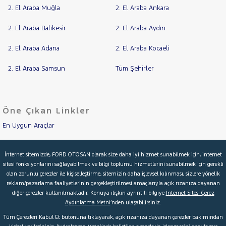
2. El Araba Muğla
2. El Araba Ankara
2. El Araba Balıkesir
2. El Araba Aydın
2. El Araba Adana
2. El Araba Kocaeli
2. El Araba Samsun
Tüm Şehirler
Öne Çıkan Linkler
En Uygun Araçlar
Aracımı Değerle
İnternet sitemizde, FORD OTOSAN olarak size daha iyi hizmet sunabilmek için, internet
sitesi fonksiyonlarını sağlayabilmek ve bilgi toplumu hizmetlerini sunabilmek için gerekli
İkinci El Garanti
olan zorunlu çerezler ile kişiselleştirme, sitemizin daha işlevsel kılınması, sizlere yönelik
reklam/pazarlama faaliyetlerinin gerçekleştirilmesi amaçlarıyla açık rızanıza dayanan
Kampanyalar
diğer çerezler kullanılmaktadır. Konuya ilişkin ayrıntılı bilgiye
İnternet Sitesi Çerez
Aydınlatma Metni
’nden ulaşabilirsiniz.
Kredi Hesaplama & Başvuru
Tüm Çerezleri Kabul Et butonuna tıklayarak, açık rızanıza dayanan çerezler bakımından