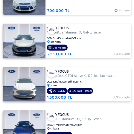
1.5 TDCI
700.000 TL
TITANIUM
Karşılaştır
1.5 TDCI
TITANIUM
FORD FOCUS
POWERSHIFT
,
,
1.5 EcoBlue Titanium X
84Hp
Sedan
1.5 TDCI
2024
Dizel
Otomatik
6.001 Km
İstanbul
Titanium
Opsiyonlu
Stil
2.550.000 TL
Karşılaştır
1.5
TDCI
TREND
FORD FOCUS
X
,
,
1.0 EcoBoost GTDi Active X
122Hp
Hatchback 5 Kapı
1.5 TDCi
2023
Benzin
Otomatik
41.234 Km
Titanium
İzmir
%1,99 Faiz Fırsatı
Garantili
1.5 TDCi
1.500.000 TL
Karşılaştır
Titanium
PWS
MCA 120
FORD FOCUS
BG 1499
,
,
1.5 TDCI Titanium Stil
113Hp
Sedan
CC
2024
Dizel
Otomatik
99.430 Km
1.5 TDCi
Ankara