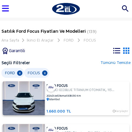
Satılık Ford Focus Fiyatları Ve Modelleri
(139)
Ana Sayfa
İkinci El Araçlar
FORD
FOCUS
Garantili
Seçili Filtreler
Tümünü Temizle
Marka
FORD
FOCUS
x
x
FORD FOCUS
Tüm
,
,
1.5 TDCI ECOBLUE TITANIUM OTOMATIK
113Hp
Sedan
Araçlar
2024
Dizel
Otomatik
38.010 Km
İstanbul
AUDI
BMC
1.660.000 TL
Karşılaştır
BMW
BYD
FORD FOCUS