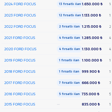
2024 FORD FOCUS
1.650.000 ₺
1
13 fırsatlı ilan
COURIER
TRANSIT
CUSTOM
2023 FORD FOCUS
1.133.000 ₺
1
12 fırsatlı ilan
Foton
2022 FORD FOCUS
1.215.000 ₺
2
2 fırsatlı ilan
HONDA
HYUNDAI
2021 FORD FOCUS
1.285.000 ₺
4
4 fırsatlı ilan
ISUZU
2020 FORD FOCUS
1.130.000 ₺
4
4 fırsatlı ilan
Iveco
Jaecoo
2019 FORD FOCUS
1.100.000 ₺
1
1 fırsatlı ilan
JEEP
2018 FORD FOCUS
999.900 ₺
1
1 fırsatlı ilan
KIA
LANCIA
2017 FORD FOCUS
666.000 ₺
7
7 fırsatlı ilan
MAN
MERCEDES-
2016 FORD FOCUS
735.000 ₺
5
5 fırsatlı ilan
BENZ
MINI
2015 FORD FOCUS
—
835.000 ₺
1
MITSUBISHI