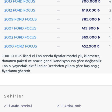
2013 FORD FOCUS
—
700.000 ₺
4
MOTORSIKLET
2012 FORD FOCUS
—
618.000 ₺
2
NISSAN
2009 FORD FOCUS
—
785.000 ₺
1
OPEL
PEUGEOT
2007 FORD FOCUS
—
419.900 ₺
1
RENAULT
2002 FORD FOCUS
—
369.000 ₺
1
SEAT
2000 FORD FOCUS
—
452.900 ₺
1
SKODA
FORD FOCUS ikinci el ilanlarında fiyatlar model yılı, kilometre,
SSANGYONG
donanım paketi ve aracın genel kondisyonuna göre değişebilir.
SUBARU
Tablo, yayındaki aktif ilanlar üzerinden yıllara göre başlangıç
fiyatlarını gösterir.
TESLA
TOYOTA
TRAKTÖR
VOLKSWAGEN
Şehirler
VOLVO
2. El Araba İstanbul
2. El Araba İzmir