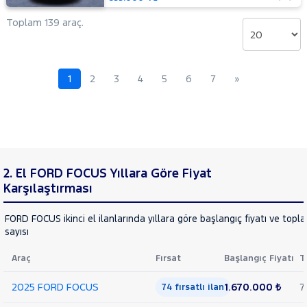
OTOMATIK
Toplam 139 araç.
2.0
TDCI
ST
KUGA
1
2
3
4
5
6
7
»
Mustang
Mach-E
PUMA
Puma-
E
RANGER
RANGER
2. El FORD FOCUS Yıllara Göre Fiyat
RAPTOR
TOURNEO
Karşılaştırması
CONNECT
TOURNEO
TOURNEO
FORD FOCUS ikinci el ilanlarında yıllara göre başlangıç fiyatı ve topl
COURIER
sayısı
COURIER
TOURNEO
JOURNEY
Araç
Fırsat
Başlangıç Fiyatı
T
CUSTOM
TRANSIT
TRANSIT
2025 FORD FOCUS
1.670.000 ₺
7
74 fırsatlı ilan
CONNECT
TRANSIT