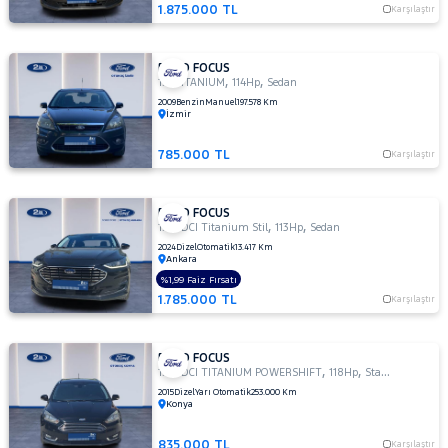
GHIA
1.875.000 TL
Karşılaştır
1.6 TDCI
TITANIUM
FORD FOCUS
1.6
,
,
1.6 TITANIUM
114Hp
Sedan
TDCI
2009
Benzin
Manuel
197.578 Km
TREND
İzmir
1.6
TDCI
785.000 TL
Karşılaştır
TREND
X
FORD FOCUS
1.6
,
,
1.5 TDCI Titanium Stil
113Hp
Sedan
TITANIUM
2024
Dizel
Otomatik
13.417 Km
1.6 TI-
Ankara
VCT
%1,99 Faiz Fırsatı
TREND
1.785.000 TL
Karşılaştır
X
1.6 TI-VCT
YENI
FORD FOCUS
,
,
1.5 TDCI TITANIUM POWERSHIFT
118Hp
StationWagon
TITANIUM
2015
Dizel
Yarı Otomatik
253.000 Km
POWERSHIFT
Konya
1.6 TREND
X
835.000 TL
Karşılaştır