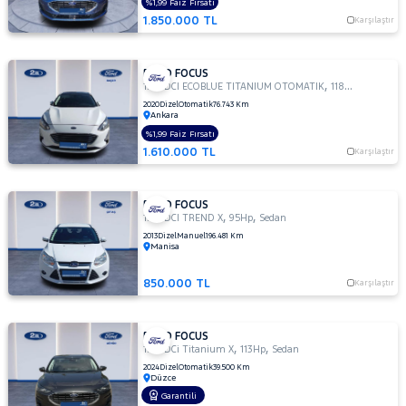
Titanium
%1,99 Faiz Fırsatı
X
1.850.000 TL
Karşılaştır
1.5 TI-VCT
TITANIUM
OTOMATIK
FORD FOCUS
,
,
1.5 TDCI ECOBLUE TITANIUM OTOMATIK
118Hp
Sedan
1.5 TI-
2020
Dizel
Otomatik
76.743 Km
VCT
Ankara
TREND
%1,99 Faiz Fırsatı
X
1.610.000 TL
Karşılaştır
1.5
TREND-
X
FORD FOCUS
,
,
1.6 TDCI TREND X
95Hp
Sedan
1.6
2013
Dizel
Manuel
196.481 Km
AMBIENTE
Manisa
1.6
Duratec
850.000 TL
Karşılaştır
Ti-VCT
Titanium
1.6
FORD FOCUS
,
,
1.5 TDCi Titanium X
113Hp
Sedan
GHIA
2024
Dizel
Otomatik
39.500 Km
1.6
Düzce
TDCI
Garantili