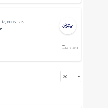
TİK
,
118Hp
,
SUV
Km
Karşılaştır