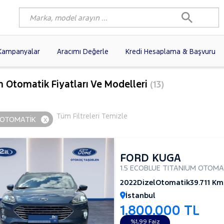
Kampanyalar
Aracımı Değerle
Kredi Hesaplama & Başvuru
3)
FIAT
(102)
RENAULT
(80)
m Otomatik Fiyatları Ve Modelleri
(13)
AGEN
(61)
OPEL
(56)
PEUGEOT
(38)
A
N
(19)
DACIA
(16)
HYUNDAI
(15)
Tüm Filtreleri Temizle
M OTOMATİK
x
(14)
VOLVO
(12)
KIA
(11)
10)
AUDI
(10)
MERCEDES-BENZ
FORD KUGA
1.5 ECOBLUE TITANIUM OTOMA
2022
Dizel
Otomatik
39.711 Km
İstanbul
1.800.000 TL
%1,99 Faiz