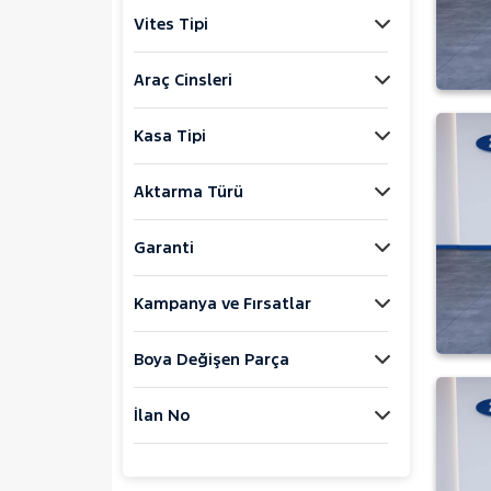
Explorer-E
Vites Tipi
F
FIESTA
Araç Cinsleri
FOCUS
Kasa Tipi
KUGA
1.5 ECOBLUE ST LINE
Aktarma Türü
OTOMATİK
1.5 EcoBlue Style
1.5 ECOBLUE TITANIUM
Garanti
OTOMATİK
1.5 EcoBlue Titanium
Kampanya ve Fırsatlar
1.5 ECOBOOST AWD
TITANIUM OTOMATIK
Boya Değişen Parça
1.5 EcoBoost ST Line
1.5 Ecoboost St Line X
İlan No
1.5 EcoBoost ST-Line Black
Package
1.5 EcoBoost Style
1.5 ECOBOOST TITANIUM