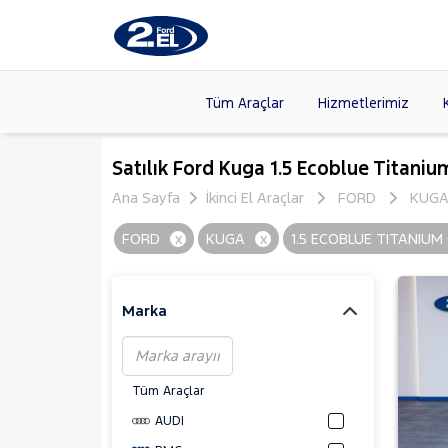
Tüm Araçlar
Hizmetlerimiz
Markalar
>
FORD
(89
Satılık Ford Kuga 1.5 Ecoblue Titaniu
VOLKSW
Ana Sayfa
İkinci El Araçlar
FORD
KUG
Modeller
>
CITROE
FORD
x
KUGA
x
1.5 ECOBLUE TITANIU
Kasalar
>
TOYOTA
SKODA
(
Marka
Tüm Araçlar
AUDI