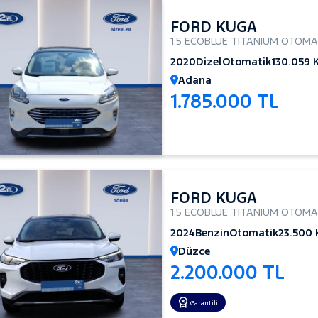
FORD KUGA
1.5 ECOBLUE TITANIUM OTOMA
2020
Dizel
Otomatik
130.059 
Adana
1.785.000 TL
FORD KUGA
1.5 ECOBLUE TITANIUM OTOMA
2024
Benzin
Otomatik
23.500
Düzce
2.200.000 TL
Garantili