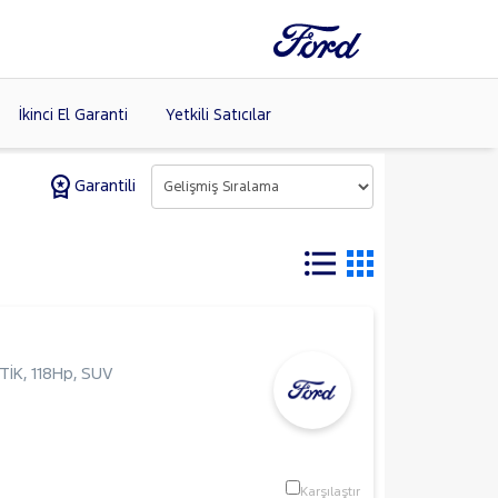
İkinci El Garanti
Yetkili Satıcılar
Garantili
Tüm Markaları
Listele >
(8)
TİK
,
118Hp
,
SUV
Karşılaştır