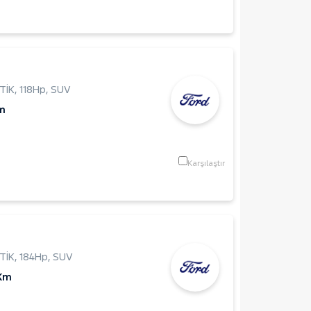
TİK
,
118Hp
,
SUV
m
Karşılaştır
TİK
,
184Hp
,
SUV
 Km