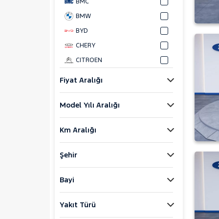
BMC
BMW
BYD
CHERY
CITROEN
CUPRA
Fiyat Aralığı
DACIA
Model Yılı Aralığı
DAIHATSU
FIAT
Km Aralığı
FORD
Bronco Sport
Şehir
C-MAX
ECOSPORT
Bayi
E-Tourneo Courier
Yakıt Türü
E-Transit