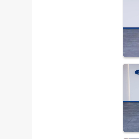
MERCEDES-BENZ
MINI
MITSUBISHI
MOTORSIKLET
NISSAN
OPEL
PEUGEOT
RENAULT
SEAT
SKODA
SSANGYONG
SUBARU
TESLA
TOYOTA
TRAKTÖR