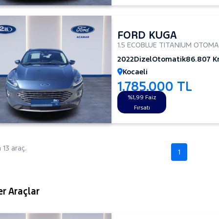
FORD KUGA
1.5 ECOBLUE TITANIUM OTOMA
2022
Dizel
Otomatik
86.807 
Kocaeli
1.785.000 TL
%1,99 Faiz
Fırsatı
13 araç.
1
r Araçlar