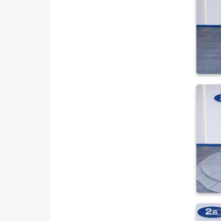
TRANSIT
TRANSIT CONNECT
TRANSIT COURIER
TRANSIT CUSTOM
Foton
HONDA
HYUNDAI
ISUZU
Iveco
Jaecoo
JEEP
KIA
LANCIA
MAN