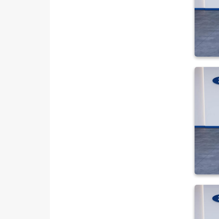
AWD OTOMATIK
1.5 EcoBoost Titanium
1.5 TDCI STYLE POWERSHIFT
1.5 TDCI TITANIUM
1.5 TDCI TITANIUM
POWERSHIFT
2.0 TDCI 4WD SELECTIVE
POWERSHIFT
Mustang Mach-E
PUMA
Puma-E
RANGER
RANGER RAPTOR
TOURNEO CONNECT
TOURNEO COURIER
TOURNEO COURIER JOURNEY
TOURNEO CUSTOM