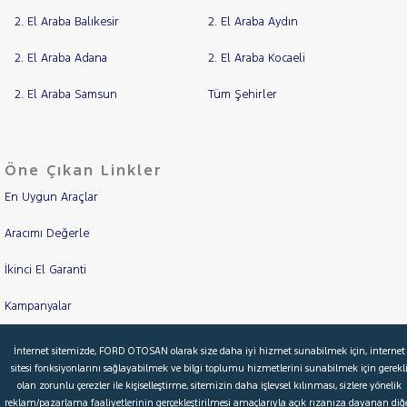
2. El Araba Balıkesir
2. El Araba Aydın
2. El Araba Adana
2. El Araba Kocaeli
2. El Araba Samsun
Tüm Şehirler
Öne Çıkan Linkler
En Uygun Araçlar
Aracımı Değerle
İkinci El Garanti
Kampanyalar
Kredi Hesaplama & Başvuru
İnternet sitemizde, FORD OTOSAN olarak size daha iyi hizmet sunabilmek için, internet
sitesi fonksiyonlarını sağlayabilmek ve bilgi toplumu hizmetlerini sunabilmek için gerekl
olan zorunlu çerezler ile kişiselleştirme, sitemizin daha işlevsel kılınması, sizlere yönelik
reklam/pazarlama faaliyetlerinin gerçekleştirilmesi amaçlarıyla açık rızanıza dayanan diğ