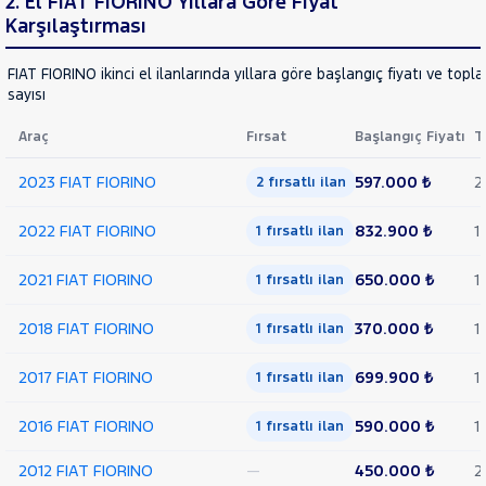
2. El FIAT FIORINO Yıllara Göre Fiyat
OPEL
Karşılaştırması
PEUGEOT
FIAT FIORINO ikinci el ilanlarında yıllara göre başlangıç fiyatı ve topl
RENAULT
sayısı
SEAT
Araç
Fırsat
Başlangıç Fiyatı
T
SKODA
SSANGYONG
2023 FIAT FIORINO
597.000 ₺
2
2 fırsatlı ilan
SUBARU
2022 FIAT FIORINO
832.900 ₺
1
1 fırsatlı ilan
TESLA
TOYOTA
2021 FIAT FIORINO
650.000 ₺
1
1 fırsatlı ilan
TRAKTÖR
2018 FIAT FIORINO
370.000 ₺
1
1 fırsatlı ilan
VOLKSWAGEN
VOLVO
2017 FIAT FIORINO
699.900 ₺
1
1 fırsatlı ilan
2016 FIAT FIORINO
590.000 ₺
1
1 fırsatlı ilan
2012 FIAT FIORINO
—
450.000 ₺
2