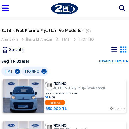
Satılık Fiat Fiorino Fiyatları Ve Modelleri
(9)
Ana Sayfa
İkinci El Araçlar
FIAT
FIORINO
Garantili
Seçili Filtreler
Tümünü Temizle
Marka
FIAT
FIORINO
x
x
FIAT FIORINO
Tüm
,
,
1.3 MULTIJET ACTIVE
74Hp
Combi Camlı
Araçlar
2012
Dizel
Manuel
137.084 Km
Bursa
AUDI
Rezerve
BMC
450.000 TL
Karşılaştır
BMW
BYD
FIAT FIORINO