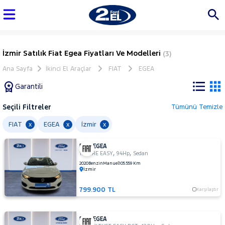
İzmir Satılık Fiat Egea Fiyatları Ve Modelleri
(3)
Ana Sayfa
İkinci El Araçlar
FIAT
EGEA
Garantili
Seçili Filtreler
Tümünü Temizle
Marka
FIAT
EGEA
İzmir
x
x
x
FIAT EGEA
Tüm
,
,
1.4 FIRE EASY
94Hp
Sedan
Araçlar
2020
Benzin
Manuel
105.559 Km
İzmir
AUDI
BMC
799.900 TL
Karşılaştır
BMW
BYD
FIAT EGEA