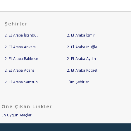
FIRE
Cinsleri
EASY
Kasa
PLUS
1.4 FIRE
Tipi
Şehirler
Aktarma
LOUNGE
1.6 16V
2. El Araba İstanbul
2. El Araba İzmir
Türü
MULTIJET II
START&STOP
Garanti
Kampanya
2. El Araba Ankara
2. El Araba Muğla
URBAN PLUS
DCT
2. El Araba Balıkesir
2. El Araba Aydın
ve
1.6 E-TORQ
Boya
LOUNGE
2. El Araba Adana
2. El Araba Kocaeli
OTOMATIK
Fırsatlar
Değişen
1.6
2. El Araba Samsun
Tüm Şehirler
İlan
MULTIJET
Parça
COMFORT
DCT
No
1.6
Öne Çıkan Linkler
MULTIJET
EASY
En Uygun Araçlar
1.6
Aracımı Değerle
MULTIJET