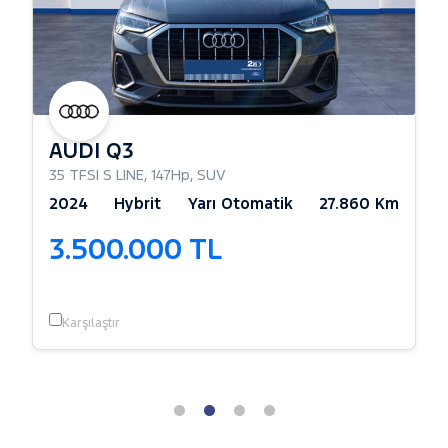
AUDI Q3
32Hp
,
Sedan
35 TFSI S LINE
,
147Hp
,
SUV
2024
Hybrit
Yarı Otomatik
27.860 Km
3.500.000 TL
Karşılaştır