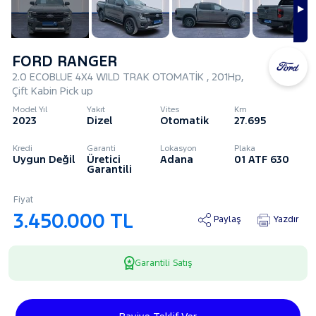
FORD RANGER
2.0 ECOBLUE 4X4 WILD TRAK OTOMATİK , 201Hp,
Çift Kabin Pick up
Model Yıl
Yakıt
Vites
Km
2023
Dizel
Otomatik
27.695
Kredi
Garanti
Lokasyon
Plaka
Uygun Değil
Üretici
Adana
01 ATF 630
Garantili
Fiyat
3.450.000 TL
Paylaş
Yazdır
Garantili Satış