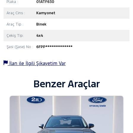
Plaka :
01ATF630
Araç Cins :
Kamyonet
Araç Tip :
Binek
Çekiş Tip:
4x4
Şasi (Şase) No :
6FPP*************
İlan ile İlgili Şikayetim Var
Benzer Araçlar