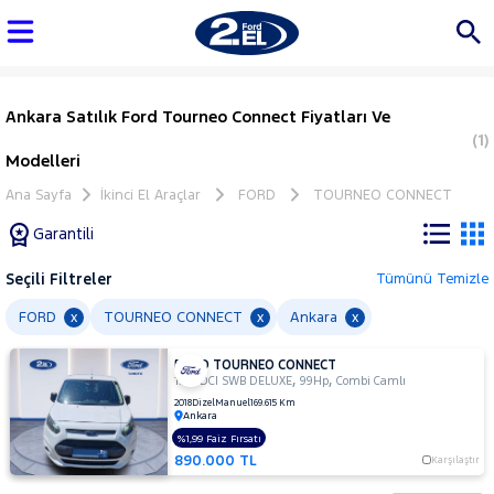
Ankara Satılık Ford Tourneo Connect Fiyatları Ve
(1)
Modelleri
Ana Sayfa
İkinci El Araçlar
FORD
TOURNEO CONNECT
Garantili
Seçili Filtreler
Tümünü Temizle
Marka
FORD
TOURNEO CONNECT
Ankara
x
x
x
FORD TOURNEO CONNECT
Tüm
,
,
1.5 TDCI SWB DELUXE
99Hp
Combi Camlı
Araçlar
2018
Dizel
Manuel
169.615 Km
Ankara
AUDI
%1,99 Faiz Fırsatı
BMC
890.000 TL
Karşılaştır
BMW