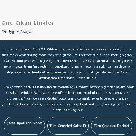
Öne Çıkan Linkler
En Uygun Araçlar
Aracımı Değerle
İnternet sitemizde, FORD OTOSAN olarak size daha iyi hizmet sunabilmek için, internet
sitesi fonksiyonlarını sağlayabilmek ve bilgi toplumu hizmetlerini sunabilmek için gerekli
İkinci El Garanti
olan zorunlu çerezler ile kişiselleştirme, sitemizin daha işlevsel kılınması, sizlere yönelik
reklam/pazarlama faaliyetlerinin gerçekleştirilmesi amaçlarıyla açık rızanıza dayanan
Kampanyalar
diğer çerezler kullanılmaktadır. Konuya ilişkin ayrıntılı bilgiye
İnternet Sitesi Çerez
Aydınlatma Metni
’nden ulaşabilirsiniz.
Kredi Hesaplama & Başvuru
Tüm Çerezleri Kabul Et butonuna tıklayarak, açık rızanıza dayanan çerezler bakımından
kişisel verilerinizin Aydınlatma Metni’nde belirtilen amaçlarla işlenmesini onaylamış
olursunuz. “Tüm Çerezleri Reddet” butonuna tıklayarak, zorunlu çerezler dışındaki
© 2026 Ford Türkiye
Ford Kurumsal
Hakkımızda
çerezleri reddedebilirsiniz. Çerezleri kısmen devre dışı bırakmak için Çerez Ayarlarını Yönet
butonuna tıklayınız.
Şartlar & Kişisel Verilerin Korunması
S.S.S.
Faydalı Bağlantılar
Çerez Tercihleri
Çerez Ayarlarını Yönet
Tüm Çerezleri Kabul Et
Tüm Çerezleri Reddet