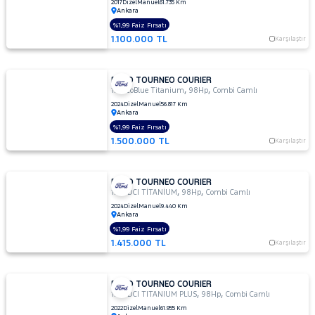
PEUGEOT
2017
Dizel
Manuel
61.735 Km
Ankara
RENAULT
%1,99 Faiz Fırsatı
1.100.000 TL
Karşılaştır
SEAT
SKODA
FORD TOURNEO COURIER
SSANGYONG
,
,
1.5 EcoBlue Titanium
98Hp
Combi Camlı
2024
Dizel
Manuel
56.817 Km
SUBARU
Ankara
TESLA
%1,99 Faiz Fırsatı
1.500.000 TL
Karşılaştır
TOGG
TOYOTA
FORD TOURNEO COURIER
,
,
TRAKTÖR
1.5 TDCI TİTANİUM
98Hp
Combi Camlı
2024
Dizel
Manuel
9.440 Km
VOLKSWAGEN
Ankara
%1,99 Faiz Fırsatı
VOLVO
1.415.000 TL
Karşılaştır
FORD TOURNEO COURIER
,
,
1.5 TDCI TITANIUM PLUS
98Hp
Combi Camlı
2022
Dizel
Manuel
61.955 Km