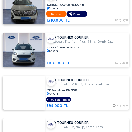
HONDA
2025
Elektrik
Otomatik
16.800 Km
Ankara
HYUNDAI
Rezerve
Garantili
ISUZU
1.710.000 TL
Karşılaştır
Iveco
Jaecoo
FORD TOURNEO COURIER
,
,
1.0 Ecoboost Titanium Plus
98Hp
Combi Camlı
JEEP
2023
Benzin
Manuel
146.741 Km
Ankara
KIA
LANCIA
1.100.000 TL
Karşılaştır
MAN
MERCEDES-
FORD TOURNEO COURIER
,
,
BENZ
1.5 TDCI TİTANİUM PLUS
98Hp
Combi Camlı
MINI
2021
Dizel
Manuel
276.825 Km
Ankara
MITSUBISHI
%1,99 Faiz Fırsatı
799.000 TL
MOTORSIKLET
Karşılaştır
NISSAN
FORD TOURNEO COURIER
OPEL
,
,
1.6 TDCI TITANIUM
94Hp
Combi Camlı