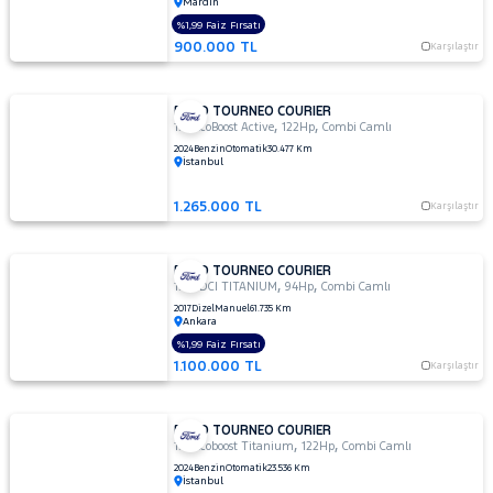
Mardin
%1,99 Faiz Fırsatı
900.000 TL
Karşılaştır
FORD TOURNEO COURIER
,
,
1.0 EcoBoost Active
122Hp
Combi Camlı
2024
Benzin
Otomatik
30.477 Km
İstanbul
1.265.000 TL
Karşılaştır
FORD TOURNEO COURIER
,
,
1.6 TDCI TITANIUM
94Hp
Combi Camlı
2017
Dizel
Manuel
61.735 Km
Ankara
%1,99 Faiz Fırsatı
1.100.000 TL
Karşılaştır
FORD TOURNEO COURIER
,
,
1.0 Ecoboost Titanium
122Hp
Combi Camlı
2024
Benzin
Otomatik
23.536 Km
İstanbul