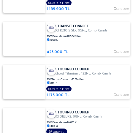
%1,99 Faiz Fırsatı
1.189.900 TL
Karşılaştır
FORD TRANSIT CONNECT
,
,
1.8 TDCI K210 S GLX
95Hp
Combi Camlı
2008
Dizel
Manuel
118.042 Km
Kocaeli
425.000 TL
Karşılaştır
FORD TOURNEO COURIER
,
,
1.0 Ecoboost Titanium
122Hp
Combi Camlı
2025
Benzin
Otomatik
23.524 Km
İzmir
%1,99 Faiz Fırsatı
1.175.000 TL
Karşılaştır
FORD TOURNEO COURIER
,
,
1.5 TDCI DELUXE
98Hp
Combi Camlı
2024
Dizel
Manuel
46.185 Km
Muğla
Garantili