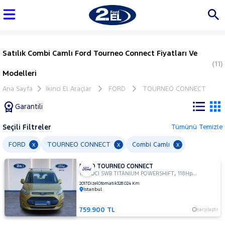
Satılık Combi Camlı Ford Tourneo Connect Fiyatları Ve
(11)
Modelleri
Ana Sayfa
İkinci El Araçlar
FORD
TOURNEO CONNECT
Garantili
Seçili Filtreler
Tümünü Temizle
Marka
FORD
TOURNEO CONNECT
Combi Camlı
x
x
x
FORD TOURNEO CONNECT
Tüm
,
,
1.5 TDCI SWB TITANIUM POWERSHIFT
118Hp
Combi Caml
Araçlar
2017
Dizel
Otomatik
328.024 Km
İstanbul
AUDI
BMC
759.900 TL
Karşılaştır
BMW