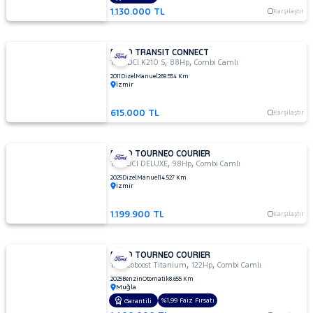
1.130.000 TL
Karşılaştır
FORD TRANSIT CONNECT
,
,
1.8 TDCI K210 S
88Hp
Combi Camlı
2011
Dizel
Manuel
269.554 Km
İzmir
615.000 TL
Karşılaştır
FORD TOURNEO COURIER
,
,
1.5 TDCI DELUXE
98Hp
Combi Camlı
2025
Dizel
Manuel
14.527 Km
İzmir
1.199.900 TL
Karşılaştır
FORD TOURNEO COURIER
,
,
1.0 Ecoboost Titanium
122Hp
Combi Camlı
2025
Benzin
Otomatik
8.655 Km
Muğla
%1,99 Faiz Fırsatı
Garantili