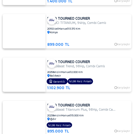
1.400.000 TL
Karşılaştır
FORD TOURNEO COURIER
,
,
1.5 TDCI TİTANİUM
94Hp
Combi Camlı
2015
Dizel
Manuel
113.370 Km
Konya
899.000 TL
Karşılaştır
FORD TOURNEO COURIER
,
,
1.0 EcoBoost Trend
98Hp
Combi Camlı
2025
Benzin
Manuel
12.000 Km
Balıkesir
%1,99 Faiz Fırsatı
Garantili
1.102.900 TL
Karşılaştır
FORD TOURNEO COURIER
,
,
1.0 Ecoboost Titanium Plus
98Hp
Combi Camlı
2023
Benzin
Manuel
115.000 Km
Iğdır
%1,99 Faiz Fırsatı
895.000 TL
Karşılaştır