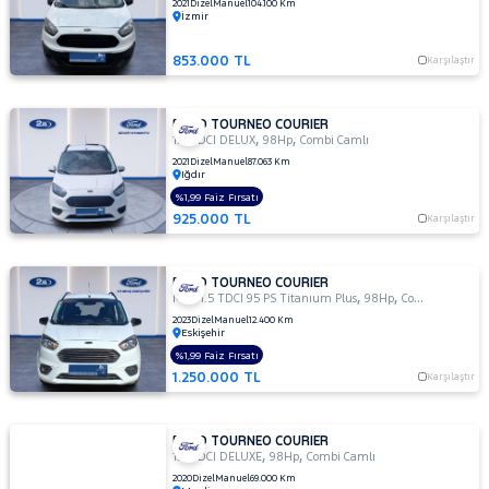
PEUGEOT
2021
Dizel
Manuel
104.100 Km
İzmir
RENAULT
853.000 TL
Karşılaştır
SEAT
SKODA
FORD TOURNEO COURIER
SSANGYONG
,
,
1.5 TDCI DELUX
98Hp
Combi Camlı
2021
Dizel
Manuel
87.063 Km
SUBARU
Iğdır
TESLA
%1,99 Faiz Fırsatı
925.000 TL
Karşılaştır
TOYOTA
TRAKTÖR
FORD TOURNEO COURIER
,
,
VOLKSWAGEN
MCA 1.5 TDCI 95 PS Titanıum Plus
98Hp
Combi Camlı
2023
Dizel
Manuel
12.400 Km
VOLVO
Eskişehir
%1,99 Faiz Fırsatı
1.250.000 TL
Karşılaştır
FORD TOURNEO COURIER
,
,
1.5 TDCI DELUXE
98Hp
Combi Camlı
2020
Dizel
Manuel
69.000 Km