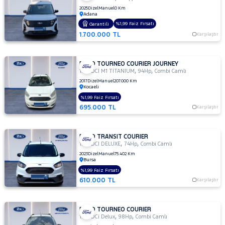
HONDA
2025
Dizel
Manuel
0 Km
Adana
HYUNDAI
%1,99 Faiz Fırsatı
Garantili
ISUZU
1.700.000 TL
Karşılaştır
Iveco
Jaecoo
FORD TOURNEO COURIER JOURNEY
,
,
1.5 TDCİ M1 TİTANIUM
94Hp
Combi Camlı
JEEP
2017
Dizel
Manuel
207.000 Km
Kocaeli
KIA
%1,99 Faiz Fırsatı
LANCIA
695.000 TL
Karşılaştır
MAN
MERCEDES-
FORD TRANSIT COURIER
,
,
BENZ
1.5 TDCI DELUXE
74Hp
Combi Camlı
MINI
2023
Dizel
Manuel
75.402 Km
Bursa
MITSUBISHI
%1,99 Faiz Fırsatı
610.000 TL
MOTORSIKLET
Karşılaştır
NISSAN
FORD TOURNEO COURIER
OPEL
,
,
1.5 TDCi Delux
98Hp
Combi Camlı