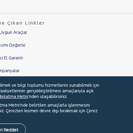
e Çıkan Linkler
Uygun Araçlar
cımı Değerle
nci El Garanti
mpanyalar
edi Hesaplama & Başvuru
ilmek ve bilgi toplumu hizmetlerini sunabilmek için
aaliyetlerinin gerçekleştirilmesi amaçlarıyla açık
ydınlatma Metni
’nden ulaşabilirsiniz.
atma Metni’nde belirtilen amaçlarla işlenmesini
z. Çerezleri kısmen devre dışı bırakmak için Çerez
Faydalı Bağlantılar
Çerez Tercihleri
ri Reddet