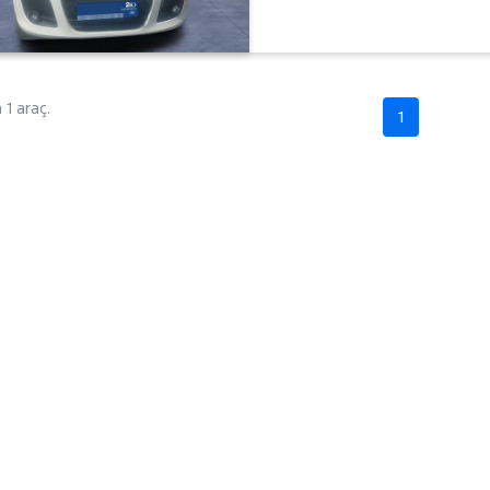
1 araç.
1