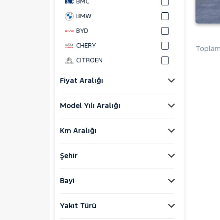
BMC
BMW
BYD
CHERY
Toplam 
CITROEN
CUPRA
Fiyat Aralığı
DACIA
Model Yılı Aralığı
DAIHATSU
FIAT
Km Aralığı
DOBLO
1.2 ACTIVE
Şehir
1.3 ECOJET PREMIO PLUS
1.3 MULTIJET 20. YIL ÖZEL
Bayi
SERİ
1.3 MULTIJET ACTIVE
Yakıt Türü
1.3 MULTIJET ACTUAL
1.3 MULTIJET MAXI SAFELINE