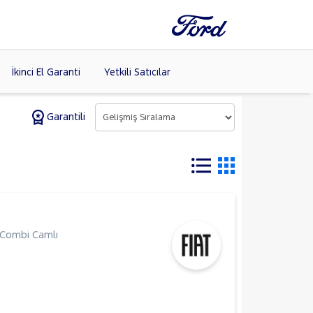
İkinci El Garanti
Yetkili Satıcılar
Garantili
Tüm Markaları
Listele >
Combi Camlı