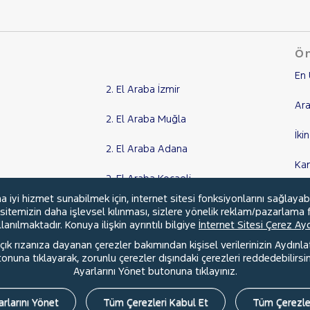
Ön
En 
2. El Araba İzmir
Ara
2. El Araba Muğla
İki
2. El Araba Adana
Ka
2. El Araba Kocaeli
Kr
yi hizmet sunabilmek için, internet sitesi fonksiyonlarını sağlayab
Tüm Şehirler
, sitemizin daha işlevsel kılınması, sizlere yönelik reklam/pazarlama f
anılmaktadır. Konuya ilişkin ayrıntılı bilgiye
İnternet Sitesi Çerez A
ık rızanıza dayanan çerezler bakımından kişisel verilerinizin Aydınl
una tıklayarak, zorunlu çerezler dışındaki çerezleri reddedebilirsini
l
Hakkımızda
Şartlar & Kişisel Verilerin Korunması
S.S.S.
Ayarlarını Yönet butonuna tıklayınız.
rlarını Yönet
Tüm Çerezleri Kabul Et
Tüm Çerezle