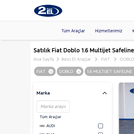
Tüm Araçlar
Hizmetlerimiz
Markalar
>
FORD
(88
Satılık Fiat Doblo 1.6 Multijet Safelin
VOLKSW
Ana Sayfa
İkinci El Araçlar
FIAT
DOBL
Modeller
>
CITROE
FIAT
x
DOBLO
x
1.6 MULTIJET SAFELINE
Kasalar
>
HYUNDA
SKODA
(
Marka
Tüm Araçlar
AUDI