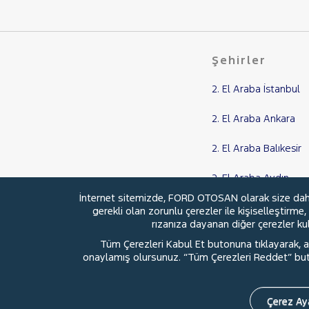
DUCATO
EGEA
Şehirler
EGEA CROSS
FIORINO
2. El Araba İstanbul
Fiorino Cargo
2. El Araba Ankara
Fiorino Combi
FULLBACK
2. El Araba Balıkesir
LINEA
2. El Araba Aydın
SCUDO
İnternet sitemizde, FORD OTOSAN olarak size daha i
Topolino
2. El Araba Samsun
gerekli olan zorunlu çerezler ile kişiselleştirme
rızanıza dayanan diğer çerezler kull
FORD
Tüm Çerezleri Kabul Et butonuna tıklayarak, aç
Foton
onaylamış olursunuz. “Tüm Çerezleri Reddet” buton
© 2026 Ford Türkiye
Ford Kurumsa
HONDA
HYUNDAI
Çerez Aya