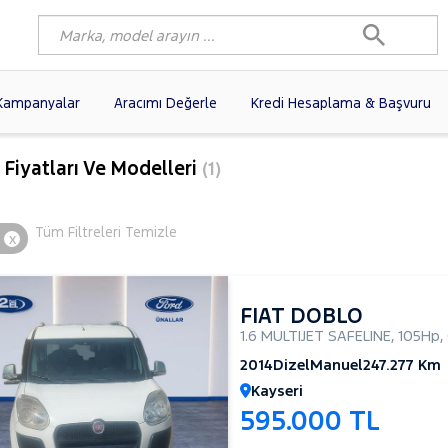
Kampanyalar
Aracımı Değerle
Kredi Hesaplama & Başvuru
2)
FIAT
(100)
RENAULT
(80)
e Fiyatları Ve Modelleri
(1)
AGEN
(61)
OPEL
(57)
PEUGEOT
(39)
O
N
(20)
DACIA
(16)
TOYOTA
(14)
Tüm Filtreleri Temizle
x
I
(14)
VOLVO
(12)
KIA
(11)
10)
AUDI
(10)
NISSAN
(9)
FIAT DOBLO
1.6 MULTIJET SAFELINE
,
105Hp
,
2014
Dizel
Manuel
247.277 Km
Kayseri
595.000 TL