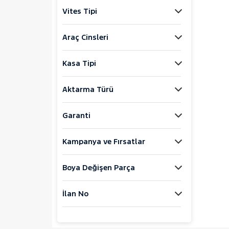
1.3 MULTIJET PREMIO
Vites Tipi
1.3 MULTIJET SAFELINE
1.6 MULTIJET
Araç Cinsleri
1.6 MULTIJET EASY
1.6 MULTIJET MAXI PREMIO
Kasa Tipi
PLUS GRI/BLACK
1.6 MULTIJET MAXI SAFELINE
Aktarma Türü
1.6 MULTIJET PREMIO
1.6 MULTIJET PREMIO PLUS
Garanti
1.6 MULTIJET SAFELINE
1.6 MULTIJET TREKKING
Kampanya ve Fırsatlar
CARGO 1.2
CARGO 1.3 M.JET
CARGO MAXI 1.3 MULTIJET
Boya Değişen Parça
COMBI 1.5 BLUEHDI PREMIO
PLUS
İlan No
COMBI 1.5 BLUEHDI URBAN
Combi 1.2 Puretech Easy
DOBLO CARGO