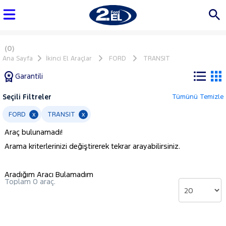
(0)
Ana Sayfa
İkinci El Araçlar
FORD
TRANSIT
Garantili
Seçili Filtreler
Tümünü Temizle
Marka
FORD
TRANSIT
x
x
Araç bulunamadı!
Tüm
Arama kriterlerinizi değiştirerek tekrar arayabilirsiniz.
Araçlar
AUDI
Aradığım Aracı Bulamadım
BMC
Toplam 0 araç.
BMW
BYD
CHERY