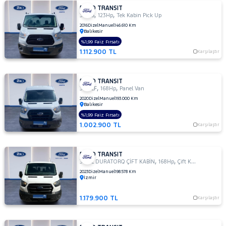
330
FORD TRANSIT
,
,
S
330 S
123Hp
Tek Kabin Pick Up
330 S
2016
Dizel
Manuel
146.610 Km
Balıkesir
KAMYONET
%1,99 Faiz Fırsatı
330S
1.112.900 TL
Karşılaştır
KAMYONET
350
E
FORD TRANSIT
,
,
350 LF
168Hp
Panel Van
350
2020
Dizel
Manuel
193.000 Km
ED
Balıkesir
350
%1,99 Faiz Fırsatı
ED
1.002.900 TL
Karşılaştır
VAN
350
L
FORD TRANSIT
,
,
350 L DURATORQ ÇİFT KABİN
168Hp
Çift Kabin Pick up
350 L
2023
Dizel
Manuel
198.578 Km
DURATORQ
İzmir
ÇİFT KABİN
350
1.179.900 TL
Karşılaştır
LF
350