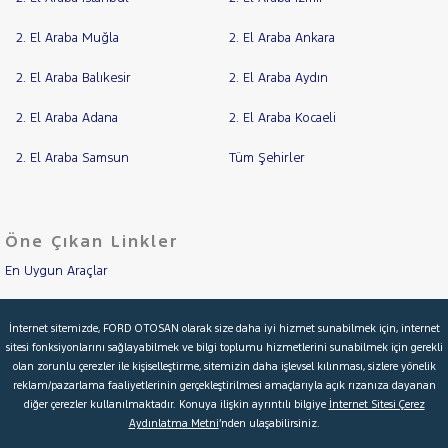
KASALI
2. El Araba Muğla
2. El Araba Ankara
VAN
300
SF
2. El Araba Balıkesir
2. El Araba Aydın
FWD
2. El Araba Adana
2. El Araba Kocaeli
VAN
350 E
2. El Araba Samsun
EKSTRA
Tüm Şehirler
UZUN
ŞASI
VAN
Öne Çıkan Linkler
350
L
En Uygun Araçlar
VAN
350 L
Aracımı Değerle
YÜKSEK
İnternet sitemizde, FORD OTOSAN olarak size daha iyi hizmet sunabilmek için, internet
TAVAN
sitesi fonksiyonlarını sağlayabilmek ve bilgi toplumu hizmetlerini sunabilmek için gerekli
İkinci El Garanti
TRANSIT
olan zorunlu çerezler ile kişiselleştirme, sitemizin daha işlevsel kılınması, sizlere yönelik
CONNECT
TRANSIT
reklam/pazarlama faaliyetlerinin gerçekleştirilmesi amaçlarıyla açık rızanıza dayanan
Kampanyalar
diğer çerezler kullanılmaktadır. Konuya ilişkin ayrıntılı bilgiye
İnternet Sitesi Çerez
COURIER
TRANSIT
Aydınlatma Metni
’nden ulaşabilirsiniz.
Kredi Hesaplama & Başvuru
CUSTOM