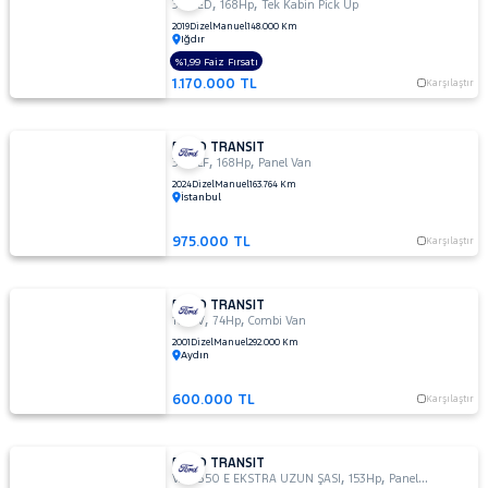
,
,
350 ED
168Hp
Tek Kabin Pick Up
14+1 135
2019
Dizel
Manuel
148.000 Km
DELUX
Iğdır
410 L VAN
%1,99 Faiz Fırsatı
1.170.000 TL
AMBULANS
Karşılaştır
410 L
VAN
FORD TRANSIT
YÜKSEK
,
,
350 LF
168Hp
Panel Van
TAVAN
2024
Dizel
Manuel
163.764 Km
İstanbul
430 ED
EKSTRA
UZUN
975.000 TL
Karşılaştır
ŞASI
ÇIFT
ARKA
FORD TRANSIT
,
,
100 V
74Hp
Combi Van
TEKER
2001
Dizel
Manuel
292.000 Km
440 E
Aydın
14+1
Minibüs
600.000 TL
Karşılaştır
Tek
Arka
Teker
FORD TRANSIT
Delux
,
,
VAN 350 E EKSTRA UZUN ŞASI
153Hp
Panel Van