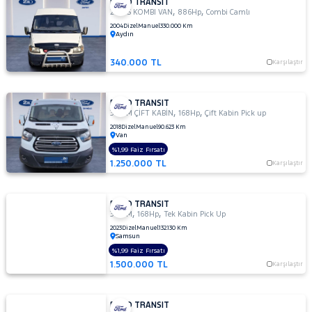
FORD TRANSIT
M
,
,
280 S KOMBI VAN
886Hp
Combi Camlı
350
2004
Dizel
Manuel
330.000 Km
M
Aydın
ÇİFT
KABİN
340.000 TL
Karşılaştır
350 M
KAMYONET
FORD TRANSIT
350
,
,
350 M ÇİFT KABİN
168Hp
Çift Kabin Pick up
M
2018
Dizel
Manuel
90.623 Km
VAN
Van
2.2
%1,99 Faiz Fırsatı
350
1.250.000 TL
Karşılaştır
MF
350
FORD TRANSIT
MF
,
,
350 M
168Hp
Tek Kabin Pick Up
VAN
2023
Dizel
Manuel
132.130 Km
350ED
Samsun
KAMYONET
%1,99 Faiz Fırsatı
1.500.000 TL
Karşılaştır
350L
KAMYONET
410 L
FORD TRANSIT
MINIBUS