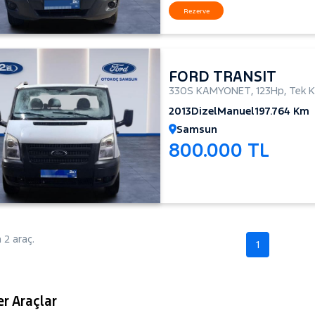
Rezerve
FORD TRANSIT
330S KAMYONET
,
123Hp
,
Tek K
2013
Dizel
Manuel
197.764 Km
Samsun
800.000 TL
2 araç.
1
r Araçlar