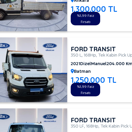
Ankara
1.300.000 TL
%1,99 Faiz
Fırsatı
FORD TRANSIT
350 L
,
168Hp
,
Tek Kabin Pick U
2021
Dizel
Manuel
204.000 K
Batman
1.250.000 TL
%1,99 Faiz
Fırsatı
FORD TRANSIT
350 LF
,
168Hp
,
Tek Kabin Pick 