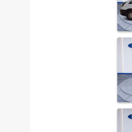
440 E 16+1 Minibüs Tek Arka
Teker DLux
440 E 16+1 Minibüs Tek Arka
Teker Trend
460 ED 16+1 Minibüs Trend
Çift Arka Teker
KAMYONET 350 M KASALI
VAN 300 SF FWD
VAN 350 E EKSTRA UZUN
ŞASI
VAN 350 ED EKSTRA UZUN
ŞASI ÇIFT ARKA TEKER
VAN 350 L
VAN 350 L YÜKSEK TAVAN
TRANSIT CONNECT
TRANSIT COURIER
TRANSIT CUSTOM
Foton