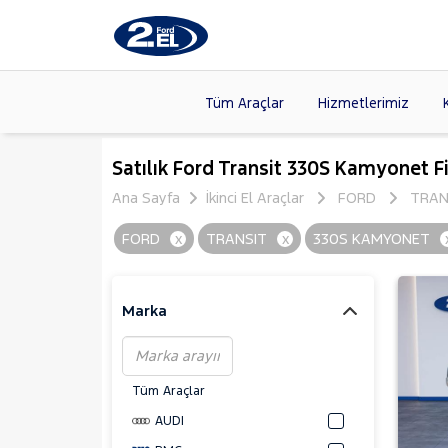
Tüm Araçlar
Hizmetlerimiz
Markalar
>
FORD
(89
Satılık Ford Transit 330S Kamyonet Fi
VOLKSW
Ana Sayfa
İkinci El Araçlar
FORD
TRAN
Modeller
>
HYUNDA
FORD
x
TRANSIT
x
330S KAMYONET
Kasalar
>
DACIA
(13
SKODA
(
Marka
Tüm Araçlar
AUDI