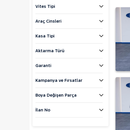
Explorer-E
Vites Tipi
F
FIESTA
Araç Cinsleri
FOCUS
Kasa Tipi
KUGA
MONDEO
Aktarma Türü
Mustang Mach-E
PUMA
Garanti
Puma-E
Kampanya ve Fırsatlar
RANGER
RANGER RAPTOR
Boya Değişen Parça
TOURNEO CONNECT
TOURNEO COURIER
İlan No
TOURNEO COURIER JOURNEY
TOURNEO CUSTOM