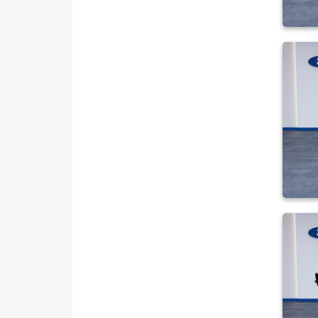
TRANSIT
100 V
13+1
14+1
15+1
16+1
19+1
2.4 TDCI 330 S
2.4 TDCI 350 L
2.4 TDCI 350 M
280 S KOMBI VAN
300 S
300 S TD
330 M
330 S
330 S KAMYONET
330S KAMYONET
350 E
350 ED