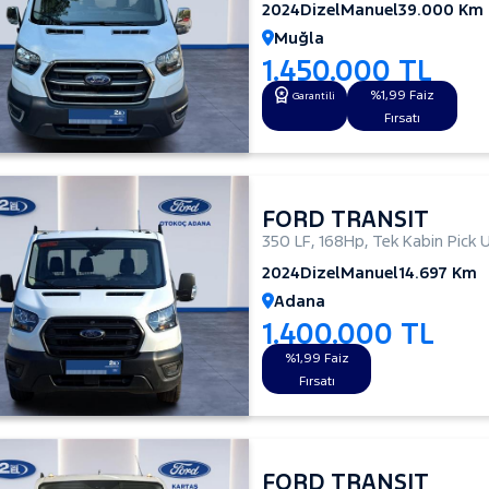
2024
Dizel
Manuel
39.000 Km
Muğla
1.450.000 TL
%1,99 Faiz
Garantili
Fırsatı
FORD TRANSIT
350 LF
,
168Hp
,
Tek Kabin Pick 
2024
Dizel
Manuel
14.697 Km
Adana
1.400.000 TL
%1,99 Faiz
Fırsatı
FORD TRANSIT