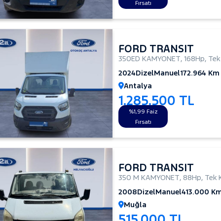
Fırsatı
FORD TRANSIT
350ED KAMYONET
,
168Hp
,
Tek
2024
Dizel
Manuel
172.964 Km
Antalya
1.285.500 TL
%1,99 Faiz
Fırsatı
FORD TRANSIT
350 M KAMYONET
,
88Hp
,
Tek 
2008
Dizel
Manuel
413.000 K
Muğla
515.000 TL