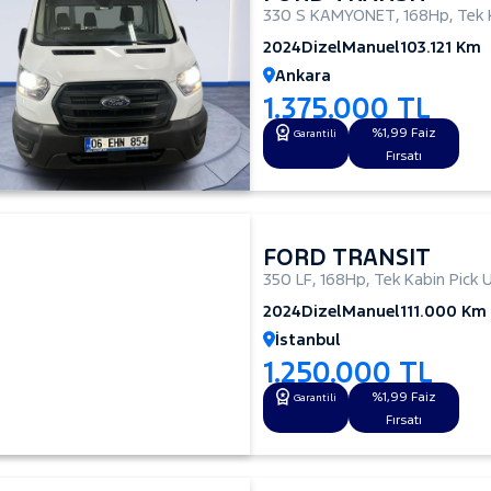
330 S KAMYONET
,
168Hp
,
Tek 
2024
Dizel
Manuel
103.121 Km
Ankara
1.375.000 TL
%1,99 Faiz
Garantili
Fırsatı
FORD TRANSIT
350 LF
,
168Hp
,
Tek Kabin Pick 
2024
Dizel
Manuel
111.000 Km
İstanbul
1.250.000 TL
%1,99 Faiz
Garantili
Fırsatı