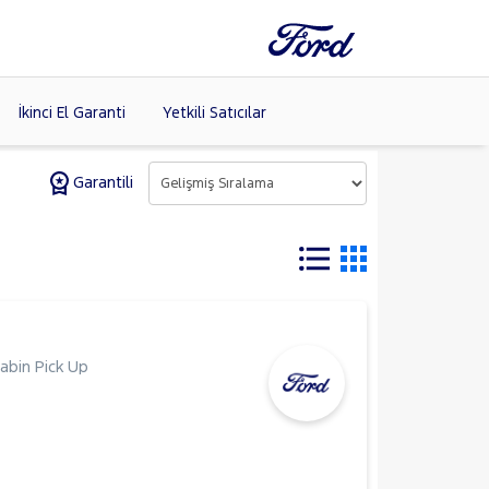
İkinci El Garanti
Yetkili Satıcılar
Garantili
Tüm Markaları
Listele >
abin Pick Up