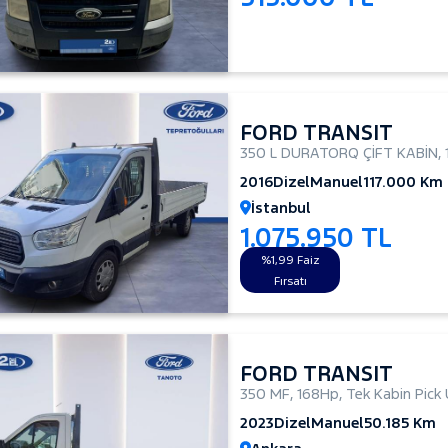
FORD TRANSIT
350 L DURATORQ ÇİFT KABİN
,
2016
Dizel
Manuel
117.000 Km
İstanbul
1.075.950 TL
%1,99 Faiz
Fırsatı
FORD TRANSIT
350 MF
,
168Hp
,
Tek Kabin Pick
2023
Dizel
Manuel
50.185 Km