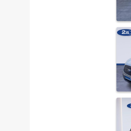
350 ED VAN
350 L
350 L DURATORQ ÇİFT KABİN
350 LF
350 M
350 M ÇİFT KABİN
350 M KAMYONET
350 M VAN 2.2
350 MF
350 MF VAN
350ED KAMYONET
350L KAMYONET
410 L MINIBUS 14+1 135 DELUX
410 L VAN AMBULANS
410 L VAN YÜKSEK TAVAN
430 ED EKSTRA UZUN ŞASI
ÇIFT ARKA TEKER
440 E 14+1 Minibüs Tek Arka
Teker Delux