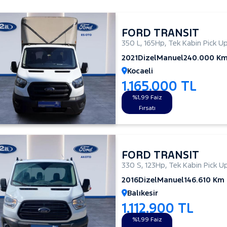
FORD TRANSIT
350 L
,
165Hp
,
Tek Kabin Pick U
2021
Dizel
Manuel
240.000 K
Kocaeli
1.165.000 TL
%1,99 Faiz
Fırsatı
FORD TRANSIT
330 S
,
123Hp
,
Tek Kabin Pick U
2016
Dizel
Manuel
146.610 Km
Balıkesir
1.112.900 TL
%1,99 Faiz