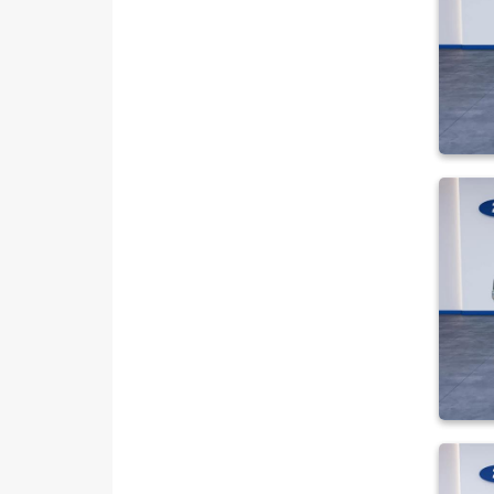
HONDA
HYUNDAI
ISUZU
Iveco
Jaecoo
JEEP
KIA
LANCIA
MAN
MERCEDES-BENZ
MINI
MITSUBISHI
MOTORSIKLET
NISSAN
OPEL