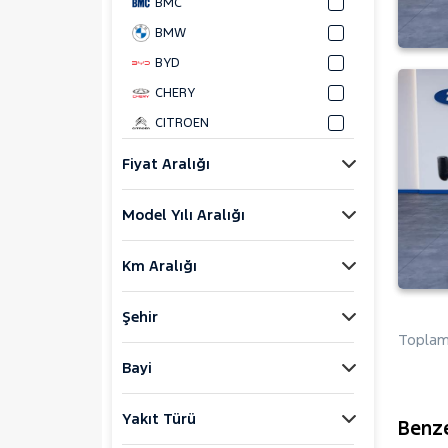
BMC
BMW
BYD
CHERY
CITROEN
CUPRA
Fiyat Aralığı
DACIA
Model Yılı Aralığı
DAIHATSU
FIAT
Km Aralığı
FORD
Bronco Sport
Şehir
C-MAX
Toplam 
ECOSPORT
Bayi
E-Tourneo Courier
Yakıt Türü
E-Transit
Benze