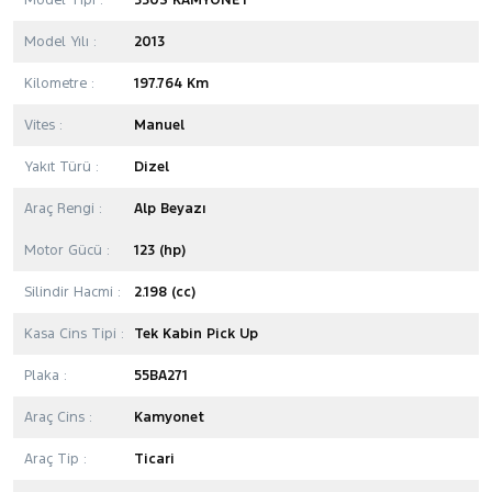
Model Tipi :
330S KAMYONET
Model Yılı :
2013
Kilometre :
197.764 Km
Vites :
Manuel
Yakıt Türü :
Dizel
Araç Rengi :
Alp Beyazı
Motor Gücü :
123 (hp)
Silindir Hacmi :
2.198 (cc)
Kasa Cins Tipi :
Tek Kabin Pick Up
Plaka :
55BA271
Araç Cins :
Kamyonet
Araç Tip :
Ticari