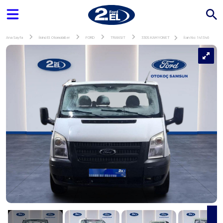
Ana Sayfa
İkinci El Otomobiller
FORD
TRANSIT
330S KAMYONET
İlan No: 141346