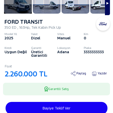
FORD TRANSIT
350 ED , 163Hp, Tek Kabin Pick Up
Model Yıl
Yakıt
Vites
Km
2025
Dizel
Manuel
0
Kredi
Garanti
Lokasyon
Plaka
Uygun Değil
Üretici
Adana
3333333333
Garantili
Fiyat
2.260.000 TL
Paylaş
Yazdır
Garantili Satış
Bayiye Teklif Ver