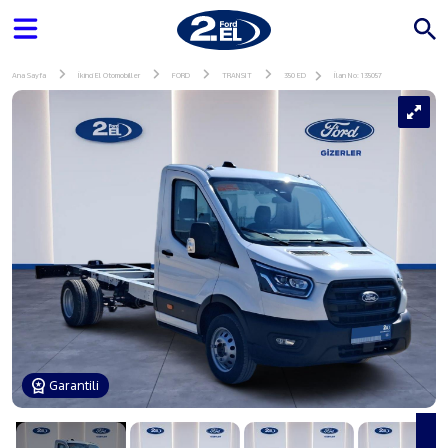
Ana Sayfa
İkinci El Otomobiller
FORD
TRANSIT
350 ED
İlan No: 135057
Garantili