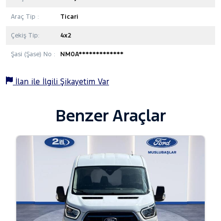
Araç Tip :
Ticari
Çekiş Tip:
4x2
Şasi (Şase) No :
NM0A*************
İlan ile İlgili Şikayetim Var
Benzer Araçlar