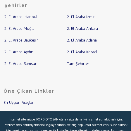
Şehirler
2. El Araba İstanbul
2. El Araba İzmir
2. El Araba Muğla
2. El Araba Ankara
2. El Araba Balıkesir
2. El Araba Adana
2. El Araba Aydın
2. El Araba Kocaeli
2. El Araba Samsun
Tüm Şehirler
Öne Çıkan Linkler
En Uygun Araçlar
Aracımı Değerle
İnternet sitemizde, FORD OTOSAN olarak size daha iyi hizmet sunabilmek için,
internet sitesi fonksiyonlarını sağlayabilmek ve bilgi toplumu hizmetlerini sunabilmek
İkinci El Garanti
için gerekli olan zorunlu çerezler ile kişiselleştirme, sitemizin daha işlevsel kılınması,