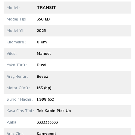
TRANSIT
Model :
Model Tipi :
350 ED
Model Yılı :
2025
Kilometre :
0 Km
Vites :
Manuel
Yakıt Türü :
Dizel
Araç Rengi :
Beyaz
Motor Gücü :
163 (hp)
Silindir Hacmi :
1.998 (cc)
Kasa Cins Tipi :
Tek Kabin Pick Up
Plaka :
3333333333
Araç Cins :
Kamyonet