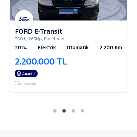
FORD E-Transit
350 L
,
265Hp
,
Panel Van
2024
Elektrik
Otomatik
2.200 Km
2.200.000 TL
Garantili
Karşılaştır