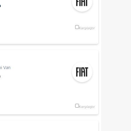
m
Karşılaştır
i Van
m
Karşılaştır