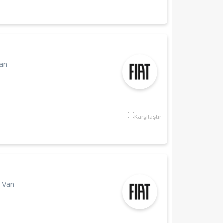
Van
Karşılaştır
 Van