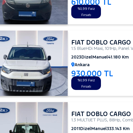
610.000 TL
%1,99 Faiz
Fırsatı
FIAT DOBLO CARGO
1.5 BlueHDi Maxi
,
101Hp
,
Panel 
2023
Dizel
Manuel
41.180 Km
Ankara
930.000 TL
%1,99 Faiz
Fırsatı
FIAT DOBLO CARGO
1.3 MULTIJET PLUS
,
88Hp
,
Comb
2011
Dizel
Manuel
333.143 Km