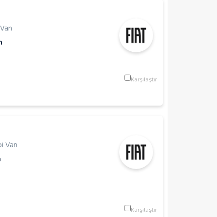
 Van
m
Karşılaştır
i Van
m
Karşılaştır