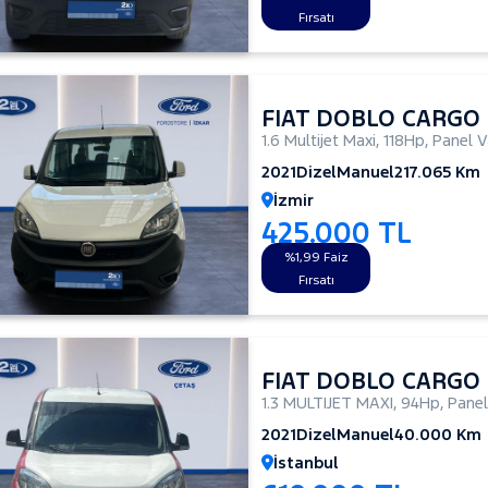
Fırsatı
FIAT DOBLO CARGO
1.6 Multijet Maxi
,
118Hp
,
Panel 
2021
Dizel
Manuel
217.065 Km
İzmir
425.000 TL
%1,99 Faiz
Fırsatı
FIAT DOBLO CARGO
1.3 MULTIJET MAXI
,
94Hp
,
Panel
2021
Dizel
Manuel
40.000 Km
İstanbul