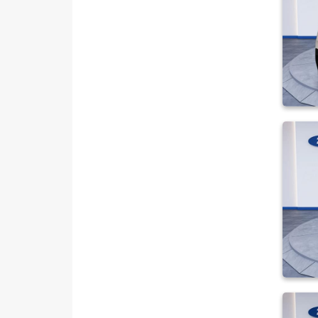
SSANGYONG
SUBARU
TESLA
TOYOTA
TRAKTÖR
VOLKSWAGEN
VOLVO