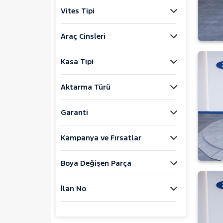
EGEA
Vites Tipi
EGEA CROSS
Araç Cinsleri
FIORINO
Fiorino Cargo
Kasa Tipi
Fiorino Combi
FULLBACK
Aktarma Türü
LINEA
Garanti
SCUDO
Topolino
Kampanya ve Fırsatlar
FORD
Foton
Boya Değişen Parça
HONDA
İlan No
HYUNDAI
ISUZU
Iveco