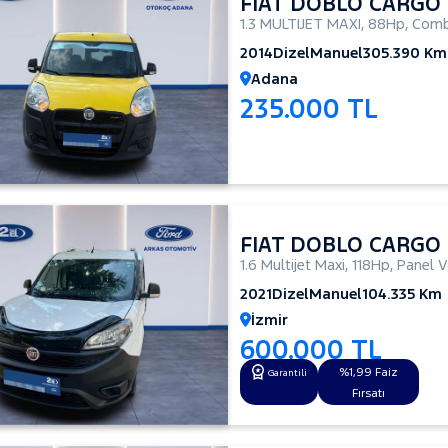
FIAT DOBLO CARGO
1.3 MULTIJET MAXI
,
88Hp
,
Comb
2014
Dizel
Manuel
305.390 Km
Adana
235.000 TL
FIAT DOBLO CARGO
1.6 Multijet Maxi
,
118Hp
,
Panel 
2021
Dizel
Manuel
104.335 Km
İzmir
600.000 TL
%1,99 Faiz
Garantili
Fırsatı