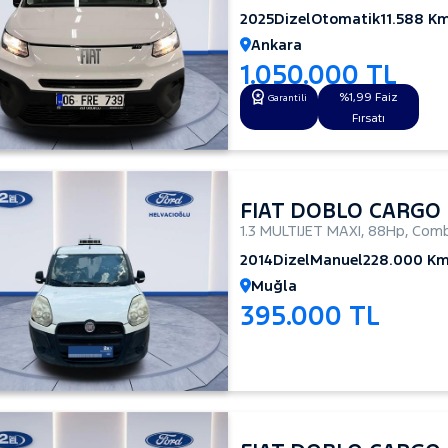
2025
Dizel
Otomatik
11.588 K
Ankara
1.050.000 TL
%1,99 Faiz
Garantili
Fırsatı
FIAT DOBLO CARGO
1.3 MULTIJET MAXI
,
88Hp
,
Comb
2014
Dizel
Manuel
228.000 K
Muğla
395.000 TL