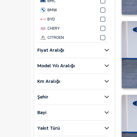
BMC
BMW
BYD
CHERY
CITROEN
CUPRA
Fiyat Aralığı
DACIA
Model Yılı Aralığı
DAIHATSU
FIAT
Km Aralığı
DOBLO
DOBLO CARGO
Şehir
1.3 MULTIJET MAXI
1.3 MULTIJET PLUS
Bayi
1.5 BlueHDi Maxi
1.6 Multijet Maxi
Yakıt Türü
DUCATO