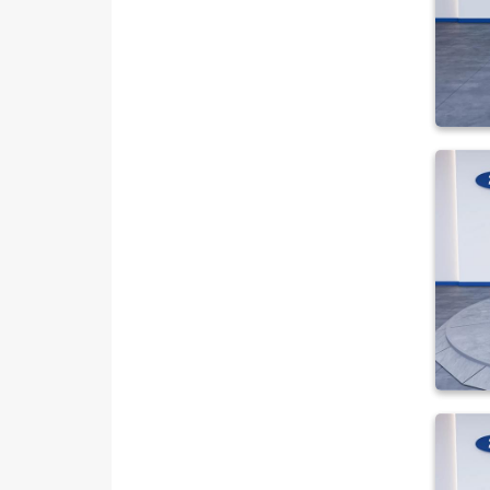
Jaecoo
JEEP
KIA
LANCIA
MAN
MERCEDES-BENZ
MINI
MITSUBISHI
MOTORSIKLET
NISSAN
OPEL
PEUGEOT
RENAULT
SEAT
SKODA