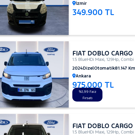
İzmir
349.900 TL
FIAT DOBLO CARGO
1.5 BlueHDi Maxi
,
129Hp
,
Combi
2024
Dizel
Otomatik
81.147 K
Ankara
975.000 TL
%1,99 Faiz
Fırsatı
FIAT DOBLO CARGO
1.5 BlueHDi Maxi
,
129Hp
,
Combi