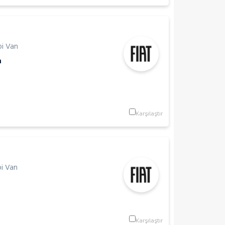
i Van
m
Karşılaştır
i Van
Karşılaştır