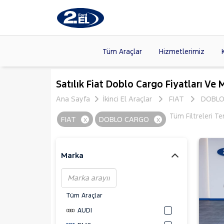
Tüm Araçlar
Hizmetlerimiz
Markalar
>
FORD
(89
Satılık Fiat Doblo Cargo Fiyatları Ve 
VOLKSW
Ana Sayfa
İkinci El Araçlar
FIAT
DOBLO
Modeller
>
CITROE
Tüm Filtreleri T
FIAT
x
DOBLO CARGO
x
Kasalar
>
TOYOTA
SKODA
(
Marka
Tüm Araçlar
AUDI