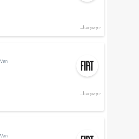
Karşılaştır
 Van
m
Karşılaştır
 Van