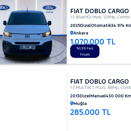
FIAT DOBLO CARGO
1.5 BlueHDi Maxi
,
129Hp
,
Combi
2025
Dizel
Otomatik
34.974 K
Ankara
1.070.000 TL
%1,99 Faiz
Fırsatı
FIAT DOBLO CARGO
1.3 MULTIJET PLUS
,
88Hp
,
Comb
2013
Dizel
Manuel
430.000 K
Muğla
285.000 TL