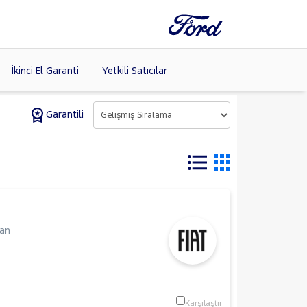
İkinci El Garanti
Yetkili Satıcılar
Garantili
Tüm Markaları
Listele >
(8)
Van
Karşılaştır