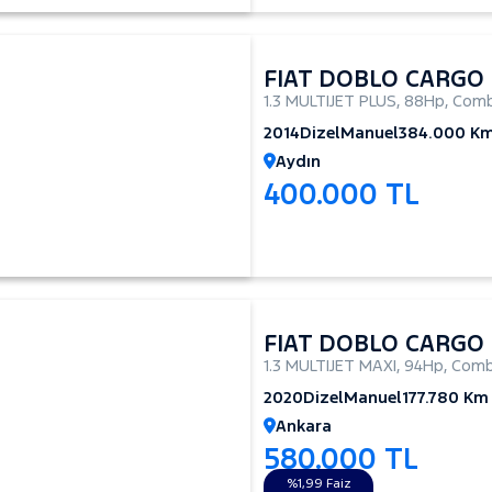
FIAT DOBLO CARGO
1.3 MULTIJET PLUS
,
88Hp
,
Comb
2014
Dizel
Manuel
384.000 K
Aydın
400.000 TL
FIAT DOBLO CARGO
1.3 MULTIJET MAXI
,
94Hp
,
Comb
2020
Dizel
Manuel
177.780 Km
Ankara
580.000 TL
%1,99 Faiz