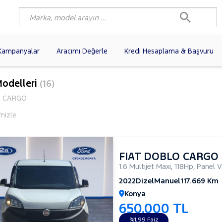
Kampanyalar
Aracımı Değerle
Kredi Hesaplama & Başvuru
3)
FIAT
(102)
RENAULT
(80)
Modelleri
(16)
AGEN
(61)
OPEL
(56)
PEUGEOT
(38)
 CARGO
N
(19)
DACIA
(16)
HYUNDAI
(15)
emizle
(14)
VOLVO
(12)
KIA
(11)
10)
AUDI
(10)
MERCEDES-BENZ
FIAT DOBLO CARGO
1.6 Multijet Maxi
,
118Hp
,
Panel 
2022
Dizel
Manuel
117.669 Km
Konya
650.000 TL
%1,99 Faiz