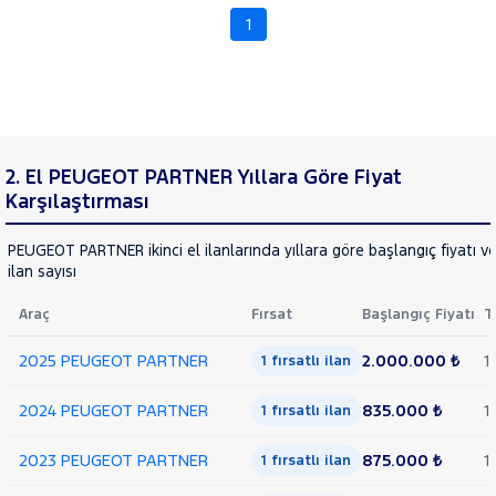
508
1
RAMA
BIPPER
YAP
BOXER
EXPERT
EXPERT
TRAVELLER
2. El PEUGEOT PARTNER Yıllara Göre Fiyat
J9
Karşılaştırması
PARTNER
PEUGEOT PARTNER ikinci el ilanlarında yıllara göre başlangıç fiyatı 
1.5 BLUEHDI
ilan sayısı
START&STOP
UZUN
COMFORT
Araç
Fırsat
Başlangıç Fiyatı
T
1.5
2025 PEUGEOT PARTNER
2.000.000 ₺
1
BLUEHDI
1 fırsatlı ilan
UZUN
COMFORT
2024 PEUGEOT PARTNER
835.000 ₺
1
1 fırsatlı ilan
1.6 HDI
ACTIVE
2023 PEUGEOT PARTNER
875.000 ₺
1
1 fırsatlı ilan
1.6 HDI