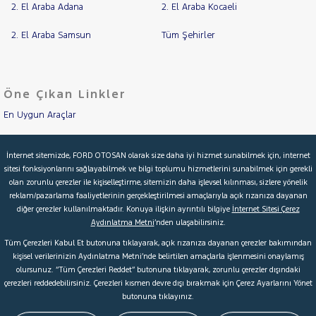
2. El Araba Adana
2. El Araba Kocaeli
2. El Araba Samsun
Tüm Şehirler
Öne Çıkan Linkler
En Uygun Araçlar
Aracımı Değerle
İnternet sitemizde, FORD OTOSAN olarak size daha iyi hizmet sunabilmek için, internet
sitesi fonksiyonlarını sağlayabilmek ve bilgi toplumu hizmetlerini sunabilmek için gerekli
İkinci El Garanti
olan zorunlu çerezler ile kişiselleştirme, sitemizin daha işlevsel kılınması, sizlere yönelik
reklam/pazarlama faaliyetlerinin gerçekleştirilmesi amaçlarıyla açık rızanıza dayanan
Kampanyalar
diğer çerezler kullanılmaktadır. Konuya ilişkin ayrıntılı bilgiye
İnternet Sitesi Çerez
Aydınlatma Metni
’nden ulaşabilirsiniz.
Kredi Hesaplama & Başvuru
Tüm Çerezleri Kabul Et butonuna tıklayarak, açık rızanıza dayanan çerezler bakımından
kişisel verilerinizin Aydınlatma Metni’nde belirtilen amaçlarla işlenmesini onaylamış
olursunuz. “Tüm Çerezleri Reddet” butonuna tıklayarak, zorunlu çerezler dışındaki
© 2026 Ford Türkiye
Ford Kurumsal
Hakkımızda
çerezleri reddedebilirsiniz. Çerezleri kısmen devre dışı bırakmak için Çerez Ayarlarını Yönet
butonuna tıklayınız.
Şartlar & Kişisel Verilerin Korunması
S.S.S.
Faydalı Bağlantılar