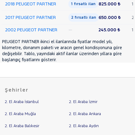
ALLURE
2018 PEUGEOT PARTNER
825.000 ₺
1
1 fırsatlı ilan
1.6 HDI
COMFORT
2017 PEUGEOT PARTNER
650.000 ₺
2
2 fırsatlı ilan
1.9
D
2002 PEUGEOT PARTNER
—
245.000 ₺
1
RİFTER
PEUGEOT PARTNER ikinci el ilanlarında fiyatlar model yılı,
RENAULT
kilometre, donanım paketi ve aracın genel kondisyonuna göre
değişebilir. Tablo, yayındaki aktif ilanlar üzerinden yıllara göre
SEAT
başlangıç fiyatlarını gösterir.
SKODA
SSANGYONG
SUBARU
Şehirler
TESLA
TOYOTA
2. El Araba İstanbul
2. El Araba İzmir
TRAKTÖR
2. El Araba Muğla
2. El Araba Ankara
VOLKSWAGEN
2. El Araba Balıkesir
2. El Araba Aydın
VOLVO