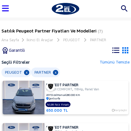
Satılık Peugeot Partner Fiyatları Ve Modelleri
(7)
Ana Sayfa
İkinci El Araçlar
PEUGEOT
PARTNER
Garantili
Seçili Filtreler
Tümünü Temizle
Marka
PEUGEOT
PARTNER
x
x
PEUGEOT PARTNER
Tüm
,
,
1.6 HDI COMFORT
118Hp
Panel Van
Araçlar
2017
Dizel
Manuel
280.000 Km
Şanlıurfa
AUDI
%1,99 Faiz Fırsatı
BMC
650.000 TL
Karşılaştır
BMW
BYD
PEUGEOT PARTNER