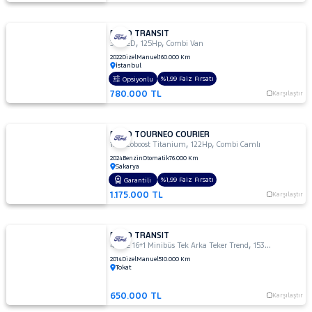
FORD TRANSIT
,
,
350 ED
125Hp
Combi Van
2022
Dizel
Manuel
160.000 Km
İstanbul
%1,99 Faiz Fırsatı
Opsiyonlu
780.000 TL
Karşılaştır
FORD TOURNEO COURIER
,
,
1.0 Ecoboost Titanium
122Hp
Combi Camlı
2024
Benzin
Otomatik
76.000 Km
Sakarya
%1,99 Faiz Fırsatı
Garantili
1.175.000 TL
Karşılaştır
FORD TRANSIT
,
,
440 E 16+1 Minibüs Tek Arka Teker Trend
153Hp
Combi Ca
2014
Dizel
Manuel
510.000 Km
Tokat
650.000 TL
Karşılaştır