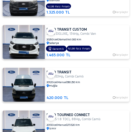
İstanbul
MINI
%1,99 Faiz Fırsatı
MITSUBISHI
1.325.000 TL
Karşılaştır
MOTORSIKLET
NISSAN
FORD TRANSIT CUSTOM
,
,
320 S DELUXE
134Hp
Combi Van
OPEL
2025
Dizel
Otomatik
41.000 Km
Sakarya
PEUGEOT
%1,99 Faiz Fırsatı
Garantili
RENAULT
1.465.000 TL
Karşılaştır
SEAT
SKODA
FORD TRANSIT
,
,
16+1
153Hp
Combi Camlı
SSANGYONG
2012
Dizel
Manuel
380.250 Km
Muğla
SUBARU
420.000 TL
TESLA
Karşılaştır
TOYOTA
FORD TOURNEO CONNECT
TRAKTÖR
,
,
K210 S 1.8 TDCI
88Hp
Combi Camlı
VOLKSWAGEN
2013
Dizel
Manuel
273.520 Km
İzmir