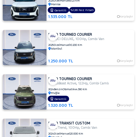
2025
Dizel
Manuel
6.123 Km
TRANSIT
Manisa
%1,99 Faiz Fırsatı
Garantili
RAMA
CONNECT
TRANSIT
1.535.000 TL
Karşılaştır
YAP
COURIER
TRANSIT
CUSTOM
FORD TOURNEO COURIER
Foton
,
,
1.5 TDCI DELUXE
100Hp
Combi Van
2025
Dizel
Manuel
10.200 Km
HONDA
İstanbul
HYUNDAI
1.250.000 TL
Karşılaştır
ISUZU
Iveco
FORD TOURNEO COURIER
,
,
Jaecoo
1.0 EcoBoost Active
122Hp
Combi Camlı
2024
Benzin
Otomatik
44.390 Km
JEEP
Muğla
Garantili
KIA
1.320.000 TL
Karşılaştır
LANCIA
MAN
FORD TRANSIT CUSTOM
MERCEDES-
,
,
320 L Trend
100Hp
Combi Van
BENZ
2024
Dizel
Manuel
20.000 Km