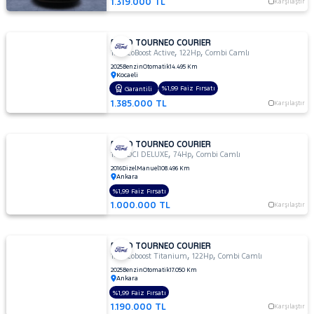
1.319.000 TL
Karşılaştır
FORD TOURNEO COURIER
,
,
1.0 EcoBoost Active
122Hp
Combi Camlı
2025
Benzin
Otomatik
14.495 Km
Kocaeli
%1,99 Faiz Fırsatı
Garantili
1.385.000 TL
Karşılaştır
FORD TOURNEO COURIER
,
,
1.5 TDCI DELUXE
74Hp
Combi Camlı
2016
Dizel
Manuel
108.496 Km
Ankara
%1,99 Faiz Fırsatı
1.000.000 TL
Karşılaştır
FORD TOURNEO COURIER
,
,
1.0 Ecoboost Titanium
122Hp
Combi Camlı
2025
Benzin
Otomatik
17.050 Km
Ankara
%1,99 Faiz Fırsatı
1.190.000 TL
Karşılaştır