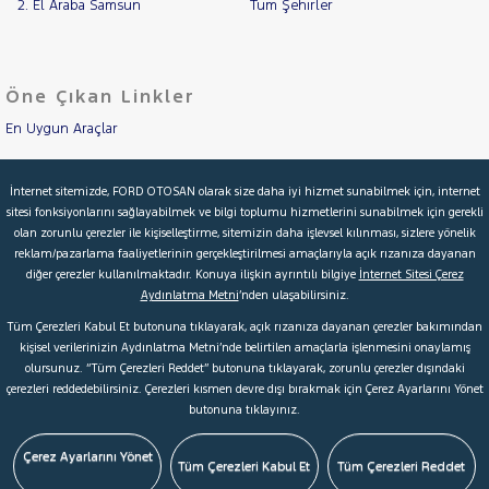
2. El Araba Samsun
Tüm Şehirler
Öne Çıkan Linkler
En Uygun Araçlar
Aracımı Değerle
İnternet sitemizde, FORD OTOSAN olarak size daha iyi hizmet sunabilmek için, internet
sitesi fonksiyonlarını sağlayabilmek ve bilgi toplumu hizmetlerini sunabilmek için gerekli
İkinci El Garanti
olan zorunlu çerezler ile kişiselleştirme, sitemizin daha işlevsel kılınması, sizlere yönelik
reklam/pazarlama faaliyetlerinin gerçekleştirilmesi amaçlarıyla açık rızanıza dayanan
Kampanyalar
diğer çerezler kullanılmaktadır. Konuya ilişkin ayrıntılı bilgiye
İnternet Sitesi Çerez
Aydınlatma Metni
’nden ulaşabilirsiniz.
Kredi Hesaplama & Başvuru
Tüm Çerezleri Kabul Et butonuna tıklayarak, açık rızanıza dayanan çerezler bakımından
kişisel verilerinizin Aydınlatma Metni’nde belirtilen amaçlarla işlenmesini onaylamış
olursunuz. “Tüm Çerezleri Reddet” butonuna tıklayarak, zorunlu çerezler dışındaki
© 2026 Ford Türkiye
Ford Kurumsal
Hakkımızda
çerezleri reddedebilirsiniz. Çerezleri kısmen devre dışı bırakmak için Çerez Ayarlarını Yönet
butonuna tıklayınız.
Şartlar & Kişisel Verilerin Korunması
S.S.S.
Faydalı Bağlantılar
Çerez Tercihleri
Çerez Ayarlarını Yönet
Tüm Çerezleri Kabul Et
Tüm Çerezleri Reddet