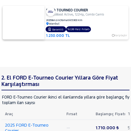
FORD TOURNEO COURIER
,
,
1.0 EcoBoost Active
122Hp
Combi Camlı
2025
Benzin
Otomatik
13.900 Km
İstanbul
%1,99 Faiz Fırsatı
Garantili
1.230.000 TL
Karşılaştır
2. El FORD E-Tourneo Courier Yıllara Göre Fiyat
Karşılaştırması
FORD E-Tourneo Courier ikinci el ilanlarında yıllara göre başlangıç fiy
toplam ilan sayısı
Araç
Fırsat
Başlangıç Fiyatı
T
2025 FORD E-Tourneo
—
1.710.000 ₺
5
Courier