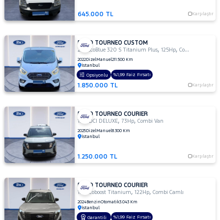
VOLVO
645.000 TL
Karşılaştır
FORD TOURNEO CUSTOM
,
,
2.0 EcoBlue 320 S Titanium Plus
125Hp
Combi Van
2022
Dizel
Manuel
211.500 Km
İstanbul
%1,99 Faiz Fırsatı
Opsiyonlu
1.850.000 TL
Karşılaştır
FORD TOURNEO COURIER
,
,
1.5 TDCI DELUXE
73Hp
Combi Van
2025
Dizel
Manuel
8.300 Km
İstanbul
1.250.000 TL
Karşılaştır
FORD TOURNEO COURIER
,
,
1.0 Ecoboost Titanium
122Hp
Combi Camlı
2024
Benzin
Otomatik
3.043 Km
İstanbul
%1,99 Faiz Fırsatı
Garantili