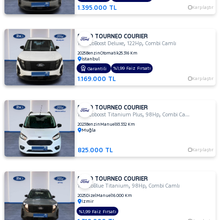
1.395.000 TL
Karşılaştır
FORD TOURNEO COURIER
,
,
1.0 EcoBoost Deluxe
122Hp
Combi Camlı
2025
Benzin
Otomatik
25.316 Km
İstanbul
%1,99 Faiz Fırsatı
Garantili
1.169.000 TL
Karşılaştır
FORD TOURNEO COURIER
,
,
1.0 Ecoboost Titanium Plus
98Hp
Combi Camlı
2023
Benzin
Manuel
93.332 Km
Muğla
825.000 TL
Karşılaştır
FORD TOURNEO COURIER
,
,
1.5 EcoBlue Titanium
98Hp
Combi Camlı
2025
Dizel
Manuel
16.000 Km
İzmir
%1,99 Faiz Fırsatı