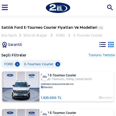
Satılık Ford E-Tourneo Courier Fiyatları Ve Modelleri
(6)
Ana Sayfa
İkinci El Araçlar
FORD
E-Tourneo Courier
Garantili
Seçili Filtreler
Tümünü Temizle
Marka
FORD
E-Tourneo Courier
x
x
FORD E-Tourneo Courier
Tüm
,
,
Journey Titanium
136Hp
Combi Camlı
Araçlar
2025
Elektrik
Otomatik
16.050 Km
İstanbul
AUDI
BMC
1.925.000 TL
Karşılaştır
BMW
BYD
FORD E-Tourneo Courier