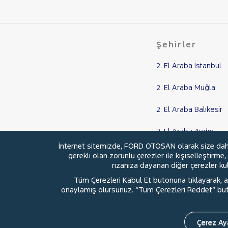
CLIO
EXPRESS COMBI
Express Van
Şehirler
FLUENCE
KADJAR
2. El Araba İstanbul
KANGOO
2. El Araba Muğla
KANGOO EXPRESS
2. El Araba Balıkesir
KANGOO MULTIX
KOLEOS
2. El Araba Aydın
MASTER
İnternet sitemizde, FORD OTOSAN olarak size daha i
2. El Araba Samsun
gerekli olan zorunlu çerezler ile kişiselleştirme
MEGANE
rızanıza dayanan diğer çerezler kull
Megane E-Tech
Tüm Çerezleri Kabul Et butonuna tıklayarak, aç
SYMBOL
onaylamış olursunuz. “Tüm Çerezleri Reddet” buton
© 2026 Ford Türkiye
Ford Kurumsa
1.5 DCI JOY
TRAFIC
Çerez Aya