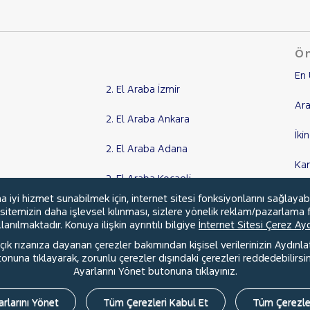
Ön
En 
2. El Araba İzmir
Ara
2. El Araba Ankara
İki
2. El Araba Adana
Ka
2. El Araba Kocaeli
Kr
yi hizmet sunabilmek için, internet sitesi fonksiyonlarını sağlayab
Tüm Şehirler
, sitemizin daha işlevsel kılınması, sizlere yönelik reklam/pazarlama f
anılmaktadır. Konuya ilişkin ayrıntılı bilgiye
İnternet Sitesi Çerez A
ık rızanıza dayanan çerezler bakımından kişisel verilerinizin Aydınl
una tıklayarak, zorunlu çerezler dışındaki çerezleri reddedebilirsini
l
Hakkımızda
Şartlar & Kişisel Verilerin Korunması
S.S.S.
Ayarlarını Yönet butonuna tıklayınız.
rlarını Yönet
Tüm Çerezleri Kabul Et
Tüm Çerezle