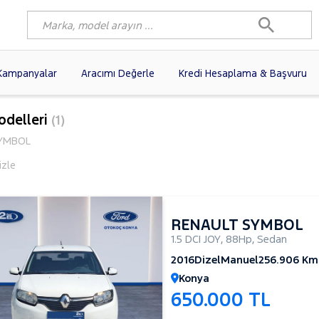
Kampanyalar
Aracımı Değerle
Kredi Hesaplama & Başvuru
1)
FIAT
(102)
RENAULT
(77)
odelleri
(1)
AGEN
(58)
OPEL
(56)
PEUGEOT
(35)
YMBOL
I
(19)
CITROEN
(17)
TOYOTA
(14)
izle
)
KIA
(12)
VOLVO
(11)
9)
NISSAN
(9)
AUDI
(9)
RENAULT SYMBOL
1.5 DCI JOY
,
88Hp
,
Sedan
2016
Dizel
Manuel
256.906 Km
Konya
650.000 TL