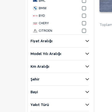
BMC
BMW
BYD
CHERY
Toplam 
CITROEN
CUPRA
Fiyat Aralığı
DACIA
Model Yılı Aralığı
DAIHATSU
FIAT
Km Aralığı
FORD
Foton
Şehir
HONDA
HYUNDAI
Bayi
ISUZU
Yakıt Türü
Iveco