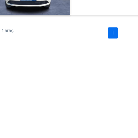
1 araç.
1