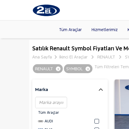
Tüm Araçlar
Hizmetlerimiz
Markalar
>
FORD
(89
Satılık Renault Symbol Fiyatları Ve M
VOLKSW
Ana Sayfa
İkinci El Araçlar
RENAULT
S
Modeller
>
HYUNDA
Tüm Filtreleri Tem
RENAULT
x
SYMBOL
x
Kasalar
>
DACIA
(13
SKODA
(
Marka
Tüm Araçlar
AUDI