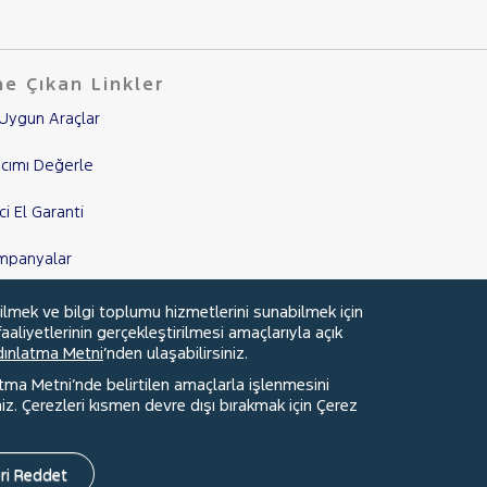
e Çıkan Linkler
Uygun Araçlar
cımı Değerle
nci El Garanti
mpanyalar
edi Hesaplama & Başvuru
ilmek ve bilgi toplumu hizmetlerini sunabilmek için
aaliyetlerinin gerçekleştirilmesi amaçlarıyla açık
ydınlatma Metni
’nden ulaşabilirsiniz.
atma Metni’nde belirtilen amaçlarla işlenmesini
z. Çerezleri kısmen devre dışı bırakmak için Çerez
Faydalı Bağlantılar
Çerez Tercihleri
ri Reddet