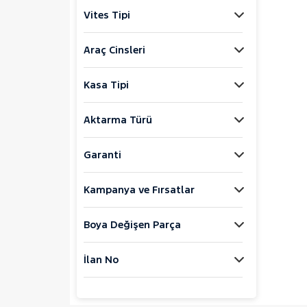
Jaecoo
Vites Tipi
JEEP
KIA
Araç Cinsleri
LANCIA
Kasa Tipi
MAN
MERCEDES-BENZ
Aktarma Türü
MINI
MITSUBISHI
Garanti
MOTORSIKLET
Kampanya ve Fırsatlar
NISSAN
OPEL
Boya Değişen Parça
PEUGEOT
RENAULT
İlan No
AUSTRAL
CAPTUR