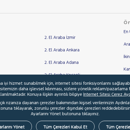
Ön
En 
2. El Araba İzmir
Ara
2. El Araba Ankara
İki
2. El Araba Adana
Ka
2. El Araba Kocaeli
Kr
yi hizmet sunabilmek için, internet sitesi fonksiyonlarını sağlayab
Tüm Şehirler
, sitemizin daha işlevsel kılınması, sizlere yönelik reklam/pazarlama f
anılmaktadır. Konuya ilişkin ayrıntılı bilgiye
İnternet Sitesi Çerez A
ık rızanıza dayanan çerezler bakımından kişisel verilerinizin Aydınl
una tıklayarak, zorunlu çerezler dışındaki çerezleri reddedebilirsini
l
Hakkımızda
Şartlar & Kişisel Verilerin Korunması
S.S.S.
Ayarlarını Yönet butonuna tıklayınız.
rlarını Yönet
Tüm Çerezleri Kabul Et
Tüm Çerezle