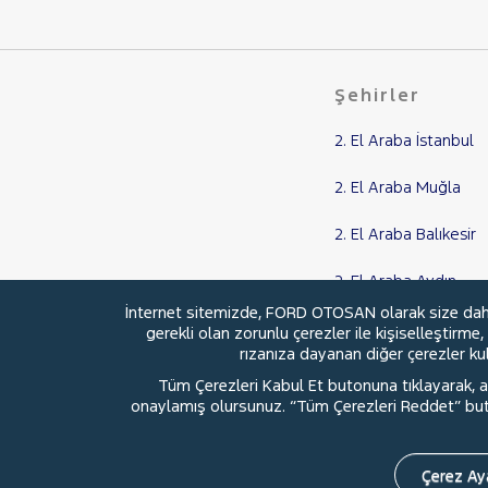
208
3008
308
Şehirler
508
BIPPER
2. El Araba İstanbul
BOXER
2. El Araba Muğla
EXPERT
2. El Araba Balıkesir
EXPERT TRAVELLER
2.0 BlueHDI
2. El Araba Aydın
J9
İnternet sitemizde, FORD OTOSAN olarak size daha i
2. El Araba Samsun
gerekli olan zorunlu çerezler ile kişiselleştirme
PARTNER
rızanıza dayanan diğer çerezler kull
RİFTER
Tüm Çerezleri Kabul Et butonuna tıklayarak, aç
RENAULT
onaylamış olursunuz. “Tüm Çerezleri Reddet” buton
© 2026 Ford Türkiye
Ford Kurumsa
SEAT
SKODA
Çerez Aya