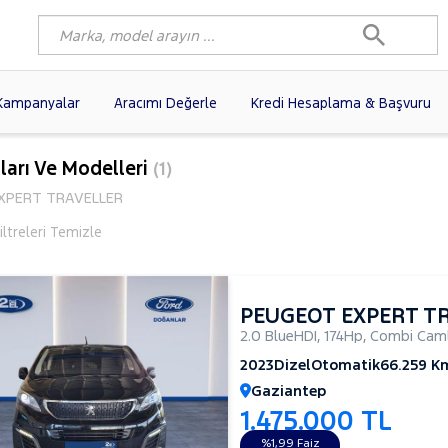
Kampanyalar
Aracımı Değerle
Kredi Hesaplama & Başvuru
1)
FIAT
(102)
RENAULT
(77)
ları Ve Modelleri
(1)
AGEN
(58)
OPEL
(56)
PEUGEOT
(35)
XPERT TRAVELLER
I
(19)
CITROEN
(17)
TOYOTA
(14)
ltreleri Temizle
)
KIA
(12)
VOLVO
(11)
9)
NISSAN
(9)
AUDI
(9)
PEUGEOT EXPERT T
2.0 BlueHDI
,
174Hp
,
Combi Caml
2023
Dizel
Otomatik
66.259 K
Gaziantep
1.475.000 TL
%1,99 Faiz