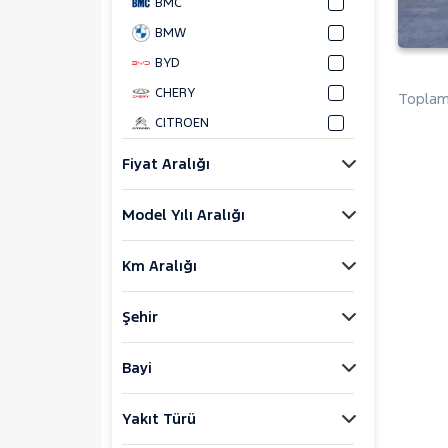
BMC
BMW
BYD
CHERY
Toplam 
CITROEN
CUPRA
Fiyat Aralığı
DACIA
Model Yılı Aralığı
DAIHATSU
FIAT
Km Aralığı
FORD
Foton
Şehir
HONDA
HYUNDAI
Bayi
ISUZU
Yakıt Türü
Iveco