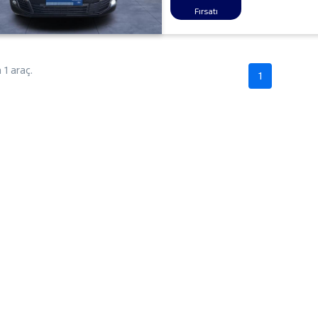
Fırsatı
1 araç.
1