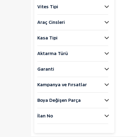
Jaecoo
Vites Tipi
JEEP
KIA
Araç Cinsleri
LANCIA
Kasa Tipi
MAN
MERCEDES-BENZ
Aktarma Türü
MINI
MITSUBISHI
Garanti
MOTORSIKLET
Kampanya ve Fırsatlar
NISSAN
OPEL
Boya Değişen Parça
PEUGEOT
107
İlan No
2008
207