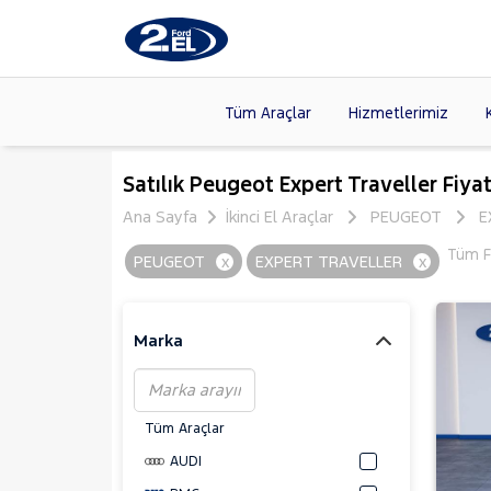
Tüm Araçlar
Hizmetlerimiz
Markalar
>
FORD
(89
Satılık Peugeot Expert Traveller Fiyat
VOLKSW
Ana Sayfa
İkinci El Araçlar
PEUGEOT
E
Modeller
>
HYUNDA
Tüm Fi
PEUGEOT
x
EXPERT TRAVELLER
x
Kasalar
>
DACIA
(13
SKODA
(
Marka
Tüm Araçlar
AUDI