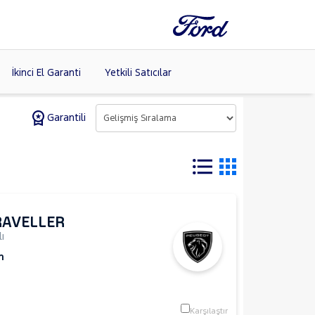
İkinci El Garanti
Yetkili Satıcılar
Garantili
Tüm Markaları
Listele >
RAVELLER
ı
m
Karşılaştır