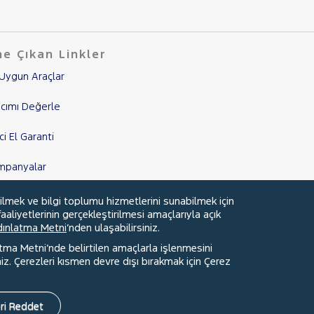
e Çıkan Linkler
Uygun Araçlar
cımı Değerle
nci El Garanti
mpanyalar
edi Hesaplama & Başvuru
ilmek ve bilgi toplumu hizmetlerini sunabilmek için
aaliyetlerinin gerçekleştirilmesi amaçlarıyla açık
ydınlatma Metni
’nden ulaşabilirsiniz.
atma Metni’nde belirtilen amaçlarla işlenmesini
z. Çerezleri kısmen devre dışı bırakmak için Çerez
Faydalı Bağlantılar
Çerez Tercihleri
ri Reddet